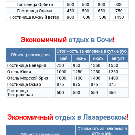
Гостиница Орбита
500
500
800
800
Гостиница Олимп
450
500
650
750
Гостиница Южный ветер
900
1000
1300
1450
Экономичный
отдых в Сочи
!
Стоимость за человека в сутки/руб.
Объект размещения
май
июнь
июль
август
Гостиница Бавария
750
950
1350
1550
Отель Юлия
1000
1250
1250
1250
Отель Морской бриз
1000
1100
1400
1400
Гостиница Оскар
875
875
875
875
Гостиница
500
500
550
550
Театральная
Экономичный
отдых в Лазаревском
!
Стоимость за человека в
сутки/руб.
Объект размещения