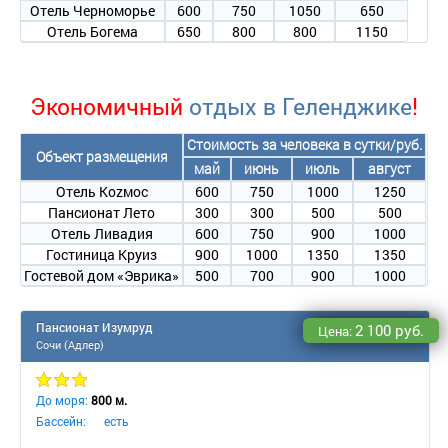
Отель Черноморье
600
750
1050
650
Отель Богема
650
800
800
1150
Экономичный
отдых в Геленджике
!
Стоимость за человека в сутки/руб.
Объект размещения
май
июнь
июль
август
Отель Коzмос
600
750
1000
1250
Пансионат Лето
300
300
500
500
Отель Ливадия
600
750
900
1000
Гостиница Круиз
900
1000
1350
1350
Гостевой дом «Эврика»
500
700
900
1000
Пансионат Изумруд
2 100 руб.
Цена:
Сочи (Адлер)
До моря:
800 м.
Бассейн:
есть