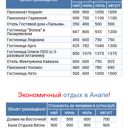
май
июнь
июль
август
Пансионат Коралл
900
900
1050
1050
Пансионат Гармония
600
700
1100
1100
Отель Гостевой дом «Пальма»
350
400
500
500
Гостиница "Волна" в
667
800
933
1200
Лазаревском
Гостиница Лидиана
450
600
750
750
Гостиница Арго
625
782
1040
1300
Гостиница Олеся-ЛОО
(с 3-
850
1075
1375
1375
разовым питанием)
Отель Жемчужина Кавказа
600
600
750
825
Пансионат Космос
460
660
780
690
Гостиница Лето
500
600
1000
1000
Экономичный
отдых в Анапе
!
Стоимость за человека в сутки/руб.
Объект размещения
май
июнь
июль
август
Домик на Восточной
400
500
600
700
База Отдыха Весна
900
900
900
900