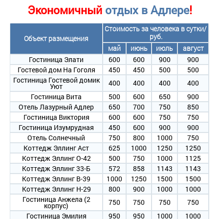
Экономичный
отдых в Адлере
!
Стоимость за человека в сутки/
руб.
Объект размещения
май
июнь
июль
август
Гостиница Элати
600
600
900
900
Гостевой дом На Гоголя
450
450
500
500
Гостиница Гостевой домик
400
400
400
400
Уют
Гостиница Вита
500
600
650
900
Отель Лазурный Адлер
650
700
750
850
Гостиница Виктория
600
600
750
750
Гостиница Изумрудная
450
600
900
900
Отель Солнечный
750
800
1000
750
Коттедж Эллинг Аст
625
1000
1250
1250
Коттедж Эллинг О-42
500
750
1000
1125
Коттедж Эллинг 33-Б
572
858
1143
1143
Коттедж Эллинг В-39
1000
1250
1500
1500
Коттедж Эллинг Н-29
800
900
1000
1000
Гостиница Анжела (2
750
750
750
750
корпус)
Гостиница Эмилия
950
950
1000
1000