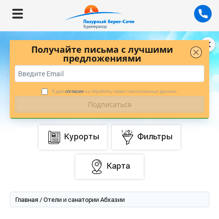
Получайте письма с лучшими
предложениями
БУДЬТЕ В КУРСЕ ЛУЧШИХ ПРЕДЛОЖЕНИЙ
С НАШЕЙ РАССЫЛКОЙ
*
ПОДПИСАТЬСЯ
Я даю
согласие
на обработку своих персональных данных.
Курорты
Фильтры
Карта
Главная
/ Отели и санатории Абхазии