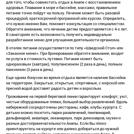
для того, чтобы совместить отдых в Анапе с восстановлением
здоровья. Плавание в море и бассейне, массажи, правильное
питание точно пойдут на пользу. Лечение может быть разовой
процедурой, краткосрочной программой или курсом. Определить,
что нужно именно Вам, поможет консультация со специалистом.
Обратите внимание, что лечение детям предоставляется с 4-х лет.
В санаториях есть возможность получить индивидуально
разработанное меню для улучшения деятельности организма.
В отелях питание осуществляется по типу «Шведский Стол» или
«Заказное меню». При бронировании обратите внимание, входит
ли услуга в стоимость путевки. Питание может быть
одноразовым (завтрак), полупансионом (2 раза в день), полным
пансионом (3 раза в день).
Еще одним бонусом во время отдыха является наличие бассейна
на территории. Закрытые, открытые, спортивные, с морской или
пресной водой доставят радость детям и взрослым.
Проживание на первой береговой линии гарантирует комфорт, уют,
чистые оборудованные пляжи, большой выбор развлечений. Вдоль
набережной сосредоточены рестораны, кафе, клубы курорта. С
детьми можно посетить парки развлечений, пингвинарий,
дельфинарий, аквапарк, океанариум, парк динозавров, музеи и
разные достопримечательности Анапы. Если Вы плохо
ориентируетесь на курорте или далеко добираться до нужной