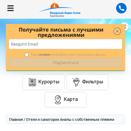
Получайте письма с лучшими
предложениями
БУДЬТЕ В КУРСЕ ЛУЧШИХ ПРЕДЛОЖЕНИЙ
С НАШЕЙ РАССЫЛКОЙ
*
ПОДПИСАТЬСЯ
Я даю
согласие
на обработку своих персональных данных.
Курорты
Фильтры
Карта
Главная
/ Отели и санатории Анапы с собственным пляжем