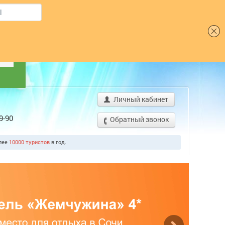
Шрифт
Я
Личный кабинет
9-90
Обратный звонок
олее
10000 туристо
од.