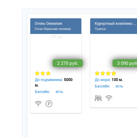
Отель Олимпия
Курортный комплекс Молния-Ямал (Небуг)
Сочи (Красная поляна)
Туапсе
2 270 руб.
3 090 руб
До подъемника:
5000
До моря:
100 м.
м.
Бассейн:
есть
Бассейн:
есть