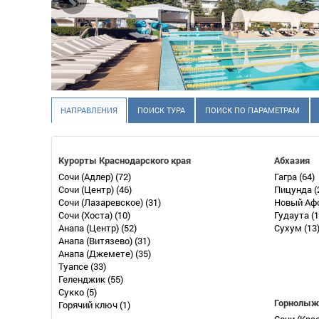
НАПРАВЛЕНИЯ
ПОИСК ТУРА
ПОИСК ПО ПАРАМЕТРАМ
Курорты Краснодарского края
Абхазия
Сочи (Адлер)
(72)
Гагра
(64)
Сочи (Центр)
(46)
Пицунда
(
Сочи (Лазаревское)
(31)
Новый Аф
Сочи (Хоста)
(10)
Гудаута
(1
Анапа (Центр)
(52)
Сухум
(13
Анапа (Витязево)
(31)
Анапа (Джемете)
(35)
Туапсе
(33)
Геленджик
(55)
Сукко
(5)
Горнолыж
Горячий ключ
(1)