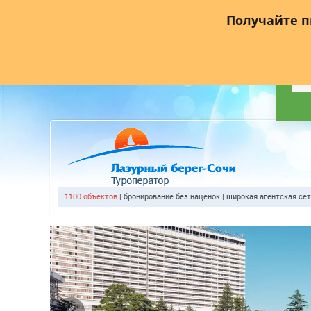
Главная
О компании
Прайс лист
Агентствам
Где
Получайте 
1100 объекто
| бронирование без наценок | широкая агентская се