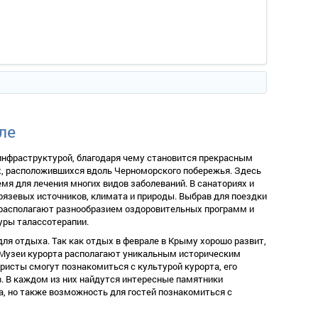
ле
нфраструктурой, благодаря чему становится прекрасным
х, расположившихся вдоль Черноморского побережья. Здесь
мя для лечения многих видов заболеваний. В санаториях и
язевых источников, климата и природы. Выбрав для поездки
ы располагают разнообразием оздоровительных программ и
уры талассотерапии.
я отдыха. Так как отдых в феврале в Крыму хорошо развит,
 Музеи курорта располагают уникальным историческим
исты смогут познакомиться с культурой курорта, его
. В каждом из них найдутся интересные памятники
а, но также возможность для гостей познакомиться с