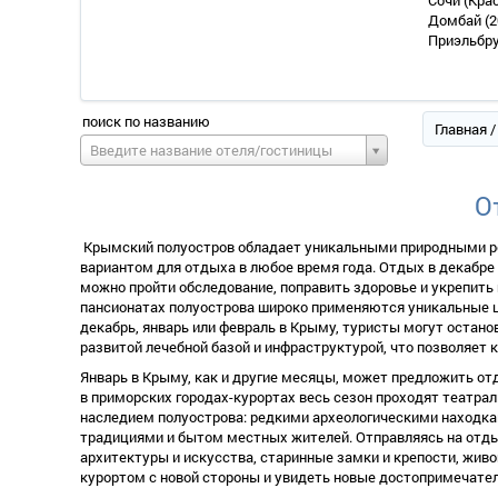
Сочи (Кра
Домбай
(2
Приэльбр
поиск по названию
Главная
/
Введите название отеля/гостиницы
О
Крымский полуостров обладает уникальными природными ре
ариантом для отдыха в любое время года. Отдых в декабре
можно пройти обследование, поправить здоровье и укрепить
пансионатах полуострова широко применяются уникальные ц
декабрь, январь или февраль в Крыму, туристы могут остан
развитой лечебной базой и инфраструктурой, что позволяет
Январь в Крыму, как и другие месяцы, может предложить о
приморских городах-курортах весь сезон проходят театрал
наследием полуострова: редкими археологическими находка
традициями и бытом местных жителей. Отправляясь на отдых
архитектуры и искусства, старинные замки и крепости, живо
курортом с новой стороны и увидеть новые достопримечател