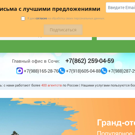
 купить
Коттеджи
Трансфер
Отзывы
письма с лучшими предложениями
БУДЬТЕ В КУРСЕ ЛУЧШИХ ПРЕДЛОЖЕНИЙ С НАШЕЙ
Я даю
согласие
на обработку своих персональных данных.
РАССЫЛКОЙ
*
ПОДПИСАТЬС
+7(862) 259-04-59
Главный офис в Сочи:
+7(988)165-28-76
+7(918)605-04-88
+7(988)287-2
ть: с нами работают более
400 агентст
по России | Нашими услугами пользуются б