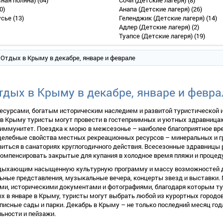
сная поляна)
(64)
Сочи (Детские лагеря)
(8)
0)
Анапа (Детские лагеря)
(26)
усье
(13)
Геленджик (Детские лагеря)
(14)
Адлер (Детские лагеря)
(2)
Туапсе (Детские лагеря)
(19)
 Отдых в Крыму в декабре, январе и феврале
тдых в Крыму в декабре, январе и февра
сурсами, богатым историческим наследием и развитой туристической и
 в Крыму туристы могут провести в гостеприимных и уютных здравница
 иммунитет. Поездка к морю в межсезонье – наиболее благоприятное вре
елебные свойства местных рекреационных ресурсов – минеральных и гр
овиться в санаториях круглогодичного действия. Всесезонные здравниц
 компенсировать закрытые для купания в холодное время пляжи и процед
тдыхающим насыщенную культурную программу и массу возможностей дл
ьные представления, музыкальные вечера, концерты звезд и выставки.
ми, историческими документами и фотографиями, благодаря которым тур
 в январе в Крыму, туристы могут выбрать любой из курортных городов
писные сады и парки. Декабрь в Крыму – не только последний месяц год
ьности и пейзажи.