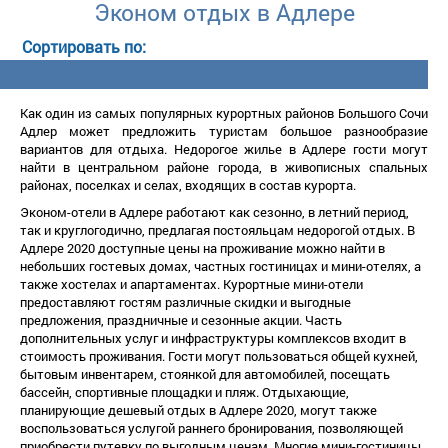
Эконом отдых в Адлере
Как один из самых популярных курортных районов Большого Сочи
Адлер может предложить туристам большое разнообразие
ариантов для отдыха. Недорогое жилье в Адлере гости могут
найти в центральном районе города, в живописных спальных
районах, поселках и селах, входящих в состав курорта.
Эконом-отели в Адлере работают как сезонно, в летний период,
так и круглогодично, предлагая постояльцам недорогой отдых. В
Адлере 2020 доступные цены на проживание можно найти
небольших гостевых домах, частных гостиницах и мини-отелях, а
также хостелах и апартаментах. Курортные мини-отели
предоставляют гостям различные скидки и выгодные
предложения, праздничные и сезонные акции. Часть
дополнительных услуг и инфраструктуры комплексов входит
стоимость проживания. Гости могут пользоваться общей кухней,
ытовым инвентарем, стоянкой для автомобилей, посещать
ассейн, спортивные площадки и пляж. Отдыхающие,
планирующие дешевый отдых в Адлере 2020, могут также
оспользоваться услугой раннего бронирования, позволяющей
приобрести путевку по выгодным ценам. Многие мини-гостиницы