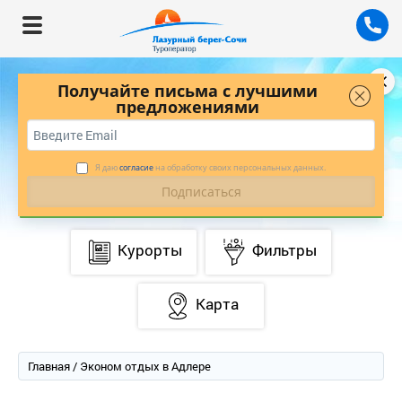
Получайте письма с лучшими
предложениями
БУДЬТЕ В КУРСЕ ЛУЧШИХ ПРЕДЛОЖЕНИЙ
С НАШЕЙ РАССЫЛКОЙ
*
ПОДПИСАТЬСЯ
Я даю
согласие
на обработку своих персональных данных.
Курорты
Фильтры
Карта
Главная
/ Эконом отдых в Адлере