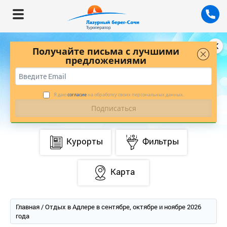
Получайте письма с лучшими
предложениями
БУДЬТЕ В КУРСЕ ЛУЧШИХ ПРЕДЛОЖЕНИЙ
С НАШЕЙ РАССЫЛКОЙ
*
ПОДПИСАТЬСЯ
Я даю
согласие
на обработку своих персональных данных.
Курорты
Фильтры
Карта
Главная
/ Отдых в Адлере в сентябре, октябре и ноябре 2026
ода