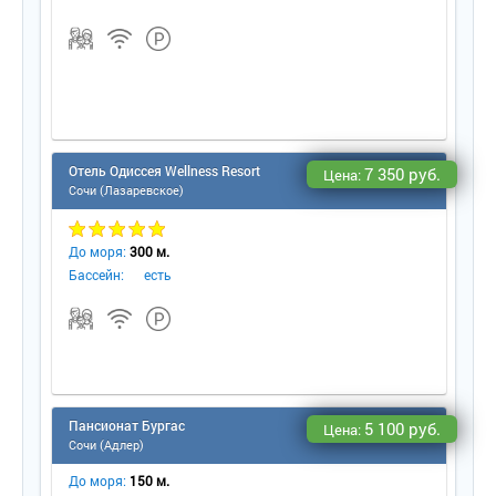
Отель Одиссея Wellness Resort
7 350 руб.
Цена:
Сочи (Лазаревское)
До моря:
300 м.
Бассейн:
есть
Пансионат Бургас
5 100 руб.
Цена:
Сочи (Адлер)
До моря:
150 м.