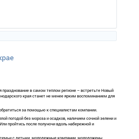
крае
я празднование в самом теплом регионе – встретьте Новый
аснодарского края станет не менее ярким воспоминанием для
о обратиться за помощью к специалистам компании.
ой погодой без мороза и осадков, наличием сочной зелени и
 Или пройтись после полуночи вдоль набережной и
т семьи с детьми, молодежные компании, молодожены,