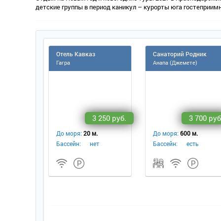
детские группы в период каникул – курорты юга гостеприим
Отель Кавказ
Санаторий Родник
Гагра
Анапа (Джемете)
3 250 руб.
3 700 руб
До моря:
20 м.
До моря:
600 м.
Бассейн:
нет
Бассейн:
есть