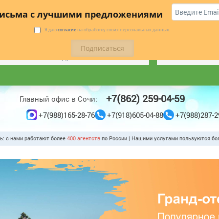
 купить
Коттеджи
Трансфер
Отзывы
письма с лучшими предложениями
БУДЬТЕ В КУРСЕ ЛУЧШИХ ПРЕДЛОЖЕНИЙ С НАШЕЙ
Я даю
согласие
на обработку своих персональных данных.
РАССЫЛКОЙ
*
ПОДПИСАТЬС
+7(862) 259-04-59
Главный офис в Сочи:
+7(988)165-28-76
+7(918)605-04-88
+7(988)287-2
ть: с нами работают более
400 агентст
по России | Нашими услугами пользуются б