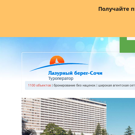
Главная
О компании
Прайс лист
Агентствам
Где
Получайте 
1100 объекто
| бронирование без наценок | широкая агентская се