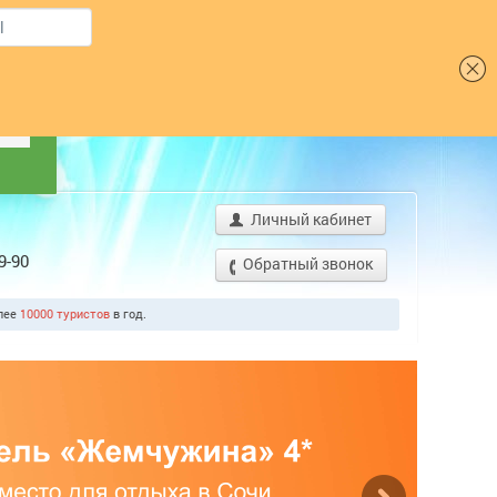
Шрифт
Я
Личный кабинет
9-90
Обратный звонок
олее
10000 туристо
од.