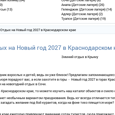
сная поляна)
(64)
Сочи (Детские лагеря)
(8)
0)
Анапа (Детские лагеря)
(26)
усье
(13)
Геленджик (Детские лагеря)
(14)
Адлер (Детские лагеря)
(2)
Туапсе (Детские лагеря)
(19)
 Отдых на Новый год 2027 в Краснодарском крае
ых на Новый год 2027 в Краснодарском 
Зимний отдых в Крыму
дник взрослых и детей, ведь он уже близок! Предлагаем запоминающеес
оря порадуют вас, а если захотите в горы - Новый год 2027 в горах Кр
и на
новогодний отдых в Сочи
.
 в Краснодарском крае, то можете изучить наш каталог объектов и смел
нет необычным вариантом празднования. Ведь юг всегда отличается тепл
 загадать желание под бой курантов, когда на фоне тихо плещется море?
ом крае ежегодно привлекают внимание сотен туристов, сюда приезжаю