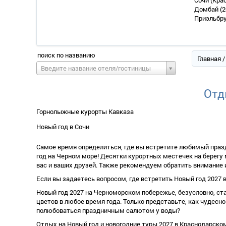
Сочи (Кра
Домбай
(2
Приэльбр
поиск по названию
Главная
/
Введите название отеля/гостиницы
Отд
Горнолыжные курорты Кавказа
Новый год в Сочи
Самое время определиться, где вы встретите любимый праз
од на Черном море! Десятки курортных местечек на берегу м
ас и ваших друзей. Также рекомендуем обратить внимание 
Если вы задаетесь вопросом, где встретить Новый год 2027
Новый год 2027 на Черноморском побережье, безусловно, ста
цветов в любое время года. Только представьте, как чудесно
полюбоваться праздничным салютом у воды?
Отдых на Новый год и новогодние туры 2027 в Краснодарск