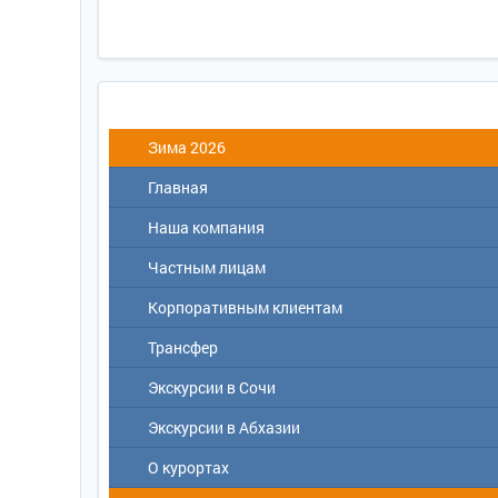
Зима 2026
Главная
Наша компания
Частным лицам
О туроператоре
Контакты
Корпоративным клиентам
Договор с туристом
Наши награды
Как купить путевки в санатории Сочи
Трансфер
Прокат автомобилей в Сочи
Экскурсии в Сочи
Аренда Яхт в Сочи
Способы оплаты
Экскурсии в Абхазии
Экскурсии в Сочи
Бонусная программа
Индивидуальные экскурсии в Сочи
О курортах
Курортный сбор
Индивидуальные экскурсии в Абхазии