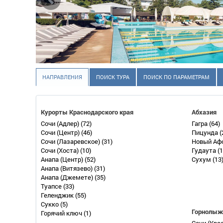
НАПРАВЛЕНИЯ
ПОИСК ТУРА
ПОИСК ПО ПАРАМЕТРАМ
Курорты Краснодарского края
Абхазия
Сочи (Адлер)
(72)
Гагра
(64)
Сочи (Центр)
(46)
Пицунда
(
Сочи (Лазаревское)
(31)
Новый Аф
Сочи (Хоста)
(10)
Гудаута
(1
Анапа (Центр)
(52)
Сухум
(13
Анапа (Витязево)
(31)
Анапа (Джемете)
(35)
Туапсе
(33)
Геленджик
(55)
Сукко
(5)
Горнолыж
Горячий ключ
(1)