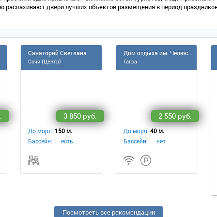
но распахивают двери лучших объектов размещения в период праздников
Санаторий Светлана
Дом отдыха им. Челюскинце
Сочи (Центр)
Гагра
.
3 850 руб.
2 550 руб.
До моря:
150 м.
До моря:
40 м.
Бассейн:
есть
Бассейн:
нет
Посмотреть все рекомендации