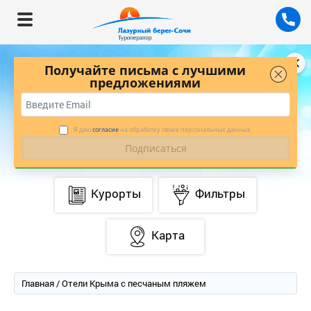
Получайте письма с лучшими
предложениями
БУДЬТЕ В КУРСЕ ЛУЧШИХ ПРЕДЛОЖЕНИЙ
С НАШЕЙ РАССЫЛКОЙ
*
ПОДПИСАТЬСЯ
Я даю
согласие
на обработку своих персональных данных.
Курорты
Фильтры
Карта
Главная
/ Отели Крыма с песчаным пляжем