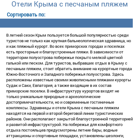
Отели Крыма с песчаным пляжем
В летний сезон Крым пользуется большой популярностью среди
туристов не только как крупная бальнеологическая здравница, но
и как пляжный курорт. Во всех приморских городах и поселках
есть просторные и благоустроенные пляжи. В зависимости от
территории полуострова побережье покрыто мелкой цветной
алькой или песком. Для туристов, выбравших отдых в Крыму с
песчаным пляжем, стоит обратить внимание на курортные города
Южно-Восточного и Западного побережья полуострова. Здесь
расположены известные своими живописными пляжами курорты
Судак и Саки, Евпатория, а также входящие в их соста
приморские поселки. В инфраструктуру курортов входят не
только уникальные природные и археологические
достопримечательности, но и современные гостиничные
комплексы. Здравницы и отели Крыма с песчаным пляжем
находятся на первой и второй береговой линии туристических
районов. Они располагают закрытой благоустроенной территорией
и развитой инфраструктурой. На побережье для комфортного
отдыха постояльцев предусмотрены летние бары, водные
аттракционы и спортивные площадки, установлены шезлонги,