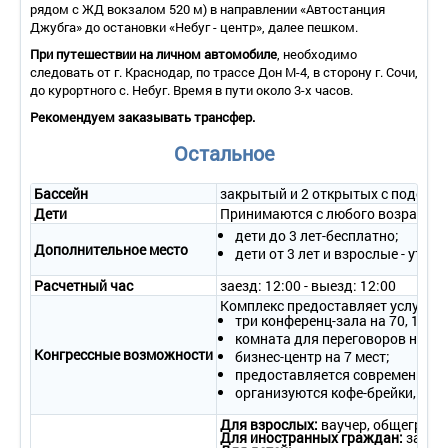
рядом с ЖД вокзалом 520 м) в направлении «Автостанция
море (площадь – 52 кв.м., всего номеров – 39/40).
В номере:
Джубга» до остановки «Небуг - центр», далее пешком.
одна 2-спальная кровать, дополнительное место
(двуспальный диван), телефонная связь, спутниковое
При путешествии на личном автомобиле
, необходимо
телевидение, система климат-контроля, мини-бар,санузел с
следовать от г. Краснодар, по трассе Дон М-4, в сторону г. Сочи,
ванной, феном, банными принадлежностями и средствами
до курортного с. Небуг. Время в пути около 3-х часов.
гигиены;
Рекомендуем заказывать трансфер.
2-местный 2-комнатный номер «Люкс» (площадь – 72 кв.м.,
всего номеров – 3).
В номере: одна 2-спальная кровать,
Остальное
гостиная студия, дополнительное место (односпальный
диван), балкон, телефонная связь, спутниковое телевидение,
система климат-контроля, мини-бар, санузел с ванной,
Бассейн
закрытый и 2 открытых с подогр
феном, банными принадлежностями и средствами гигиены,
Дети
Принимаются с любого возраста. 
гостевой туалет;
дети до 3 лет-бесплатно;
2- местные 3-комнатные «Апартаменты Президентские»
Дополнительное место
дети от 3 лет и взрослые - уточ
(площадь – 110 кв.м., всего номеров – 1).
В номере:
прихожая, гостиная студия, мини-кухня, кабинет, спальня с
Расчетный час
заезд: 12:00 - выезд: 12:00
большой 2-спальной кроватью и гардеробом, балкон,
Комплекс предоставляет услуги б
телефонная связь, спутниковое телевидение, LSD телевизор,
три конференц-зала на 70, 140, 
система климат-контроля, мини-бар, ванная комната с
комната для переговоров на 25 
джакузи, феном, банными принадлежностями и средствами
Конгрессные возможности
бизнес-центр на 7 мест;
гигиены, гостевой туалет.
предоставляется современное о
организуются кофе-брейки, бизн
Для взрослых:
ваучер, общегражд
Для иностранных граждан:
загран