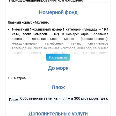
Период функционирования
круглогодично
Номерной фонд
Главный корпус «Молния».
1-местный 1-комнатный номер 1 категории (площадь – 19,4
кв.м., всего номеров – 67).
В номере: одна 1-спальная
кровать, дополнительное место (кресло-кровать),
международная телефонная связь, спутниковое
телевидение, система климат-контроля, мини-бар, санузел с
ванной, феном, душевыми и гигиеническими
Развернуть
принадлежностями;
2-местный 1-комнатный номер 1 категории (площадь – 22
кв.м., всего номеров – 166).
В номере: одна 2-спальная
До моря
кровать, дополнительное место (кресло-кровать),
международная телефонная связь, спутниковое
100 метров
телевидение, система климат-контроля, мини-бар,санузел с
ванной, феном, душевыми и гигиеническими
Пляж
принадлежностями;
2-местный 1-комнатный номер «Студия» (площадь – 35
Собственный галечный пляж в 300 м от моря, где к ус
кв.м., всего номеров – 24).
В номере: одна 2-спальная
Пляж
кровать, дополнительное место (кресло-кровать), балкон,
международная телефонная связь, спутниковое
Дополнительные услуги
телевидение, система климат-контроля, мини-бар,сейф,