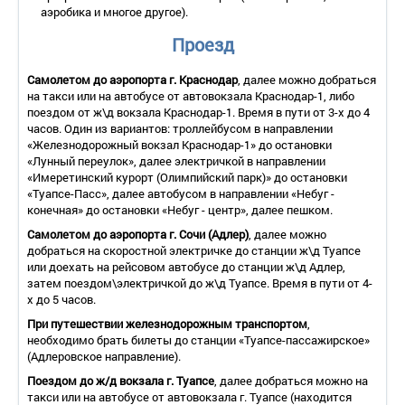
принадлежностями и средствами гигиены;
аэробика и многое другое).
2-местный 2-комнатный номер «Студия» (площадь – 36
кв.м., всего номеров – 36).
Проезд
В номере: одна 2-спальная
кровать, гардеробная, гостиная, дополнительное место
(двуспальный диван), два балкона, телефонная связь,
Самолетом до аэропорта
г. Краснодар
, далее можно добраться
спутниковое телевидение, система климат-контроля, мини-
на такси или на автобусе от автовокзала Краснодар-1, либо
бар, санузел с ванной, феном, банными принадлежностями и
поездом от ж\д вокзала Краснодар-1. Время в пути от 3-х до 4
средствами гигиены, на балконе набор плетеной мебели;
часов. Один из вариантов: троллейбусом в направлении
2-местный 2-комнатный номер «Люкс с террасой» (площадь
«Железнодорожный вокзал Краснодар-1» до остановки
– 36 кв.м., всего номеров – 8, площадь террасы 25 кв.м.).
В
«Лунный переулок», далее электричкой в направлении
номере: одна 2-спальная кровать, гардеробная, гостиная,
«Имеретинский курорт (Олимпийский парк)» до остановки
дополнительное место (двуспальный диван), два балкона,
«Туапсе-Пасс», далее автобусом в направлении «Небуг -
телефонная связь, спутниковое телевидение, система
конечная» до остановки «Небуг - центр», далее пешком.
климат-контроля, мини-бар, санузел с ванной, феном,
Самолетом до аэропорта
г. Сочи (Адлер)
, далее можно
банными принадлежностями и средствами гигиены, на
добраться на скоростной электричке до станции ж\д Туапсе
террасе – набор плетеной мебели.
или доехать на рейсовом автобусе до станции ж\д Адлер,
Корпус №2 «Ямал».
затем поездом\электричкой до ж\д Туапсе. Время в пути от 4-
х до 5 часов.
2-местный 1-комнатный номер 1 категории с видом на горы/
на море (площадь – 26 кв.м., всего номеров – 38/54).
В
При путешествии железнодорожным транспортом
,
номере: одна 2-спальная кровать, дополнительное место
необходимо брать билеты до станции «Туапсе-пассажирское»
(мини-диван), телефонная связь, спутниковое телевидение,
(Адлеровское направление).
система климат-контроля, мини-бар, санузел с ванной,
Поездом до ж/д вокзала
г. Туапсе
, далее добраться можно на
феном, банными принадлежностями и средствами гигиены;
такси или на автобусе от автовокзала г. Туапсе (находится
2-местный 1-комнатный номер «Студия» с видом на горы/на