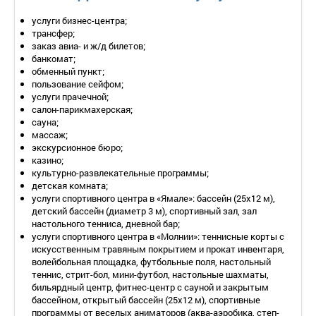
санузел с ванной, феном, банными принадлежностями и
средствами гигиены;
услуги бизнес-центра;
2-местный 2-комнатный номер «Люкс» (площадь – 57 кв.м.,
трансфер;
всего номеров – 8).
В номере: одна 2-спальная кровать,
заказ авиа- и ж/д билетов;
дополнительное место (два 2-местных дивана), гостиная,
банкомат;
международная телефонная связь, спутниковое
обменный пункт;
телевидение, система климат-контроля, мини-бар, сейф,
пользование сейфом;
санузел с ванной, феном, банными принадлежностями и
услуги прачечной;
средствами гигиены, гостевой туалет;
салон-парикмахерская;
2-местные 2-комнатные «Апартаменты» (площадь – 58
сауна;
кв.м., всего номеров – 4).
В номере: одна 2-спальная кровать,
массаж;
дополнительное место (два 2-местных дивана), гостиная с
экскурсионное бюро;
встроенной стенкой-кухней и большим аквариумом,
казино;
международная телефонная связь, спутниковое
культурно-развлекательные программы;
телевидение, DVD-проигрыватель, система климат-
детская комната;
контроля, мини-бар, сейф, набор посуды, печь СВЧ, санузел с
услуги спортивного центра в «Ямале»: бассейн (25х12 м),
ванной, феном, банными принадлежностями и средствами
детский бассейн (диаметр 3 м), спортивный зал, зал
гигиены, гостевой туалет.
настольного тенниса, дневной бар;
услуги спортивного центра в «Молнии»: теннисные корты с
Корпус №1 «Ямал».
искусственным травяным покрытием и прокат инвентаря,
2-местный 1-комнатный номер 1 категории (площадь – 18
волейбольная площадка, футбольные поля, настольный
кв.м., всего номеров – 125).
В номере: одна 2-спальная
теннис, стрит-бол, мини-футбол, настольные шахматы,
кровать, дополнительное место (кресло-кровать),
бильярдный центр, фитнес-центр с сауной и закрытым
телефонная связь, спутниковое телевидение, система
бассейном, открытый бассейн (25х12 м), спортивные
климат-контроля, мини-бар, санузел с душем, банными
программы от веселых аниматоров (аква-аэробика, степ-