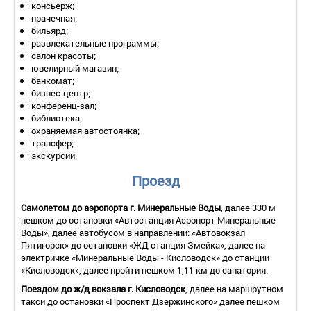
консьерж;
2-местный 2-комнатный «Люкс»
(площадь — 44 кв. м.,
прачечная;
расположены в корпусах А, В, с 6 по 7 этаж). Современный
бильярд;
интерьер номера выдержан в бежевой и красной гамме.
развлекательные программы;
салон красоты;
Номер состоит из гостиной и спальной комнат.
ювелирный магазин;
В номере: одна 2-спальная кровать в спальне,
банкомат;
раскладывающийся 2-спальный диван в гостиной, телевизор,
бизнес-центр;
спутниковые и эфирные каналы телевидения, DVD - плеер,
конференц-зал;
мини-холодильник, телефон, сейф, система кондиционирования
библиотека;
воздуха, возможность подключения к беспроводному
охраняемая автостоянка;
интернету (Wi-Fi), электрический чайник, чайный набор,
трансфер;
санузел с джакузи, феном для сушки волос, халатом,
экскурсии.
тапочками, туалетным набором (шампунь, гель для душа,
мыло, шапочка для душа), гостевой туалет;
Проезд
2-местный 2-комнатный «Люкс повышенной комфортности»
с балконом
(площадь — 44 кв. м., расположен в корпусе В, на
Самолетом до аэропорта г. Минеральные Воды
, далее 330 м
7 этаже). Современный интерьер номера выдержан в
пешком до остановки «Автостанция Аэропорт Минеральные
бежевой и красной гамме. Есть выход на балкон.
Воды», далее автобусом в направлении: «Автовокзал
Пятигорск» до остановки «ЖД станция Змейка», далее на
Номер состоит из гостиной и спальной комнат.
электричке «Минеральные Воды - Кисловодск» до станции
В номере: одна 2-спальная кровать в спальне,
«Кисловодск», далее пройти пешком 1,11 км до санатория.
раскладывающийся 2-спальный диван в гостиной, телевизор,
Поездом до ж/д вокзала г. Кисловодск
, далее на маршрутном
спутниковые и эфирные каналы телевидения, DVD - плеер,
такси до остановки «Проспект Дзержинского» далее пешком
возможность подключения к беспроводному интернету (Wi-Fi),