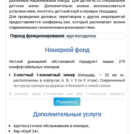
различные национальные блюда. Для детей есть специальное
детское меню. Дополнительно можно воспользоваться
услугами няни, посетить детский клуб и игровую площадку.
Для проведения деловых переговоров и других мероприятий
предоставляется конференц-зал, который располагает всеми
современными техническими возможностями.
Период функционирования
круглогодично
Номерной фонд
Уютной домашней обстановкой порадуют наших 275
комфортабельных номеров.
2-местный 1-комнатный номер
(площадь — 22 кв. м.,
расположены в корпусах А, В, с 3 по 5 этаж). Современный
интерьер номера выдержан в бежевой и синей гамме.
В номере: одна 2-спальная или две 1-спальные кровати,
телевизор, спутниковые и эфирные каналы телевидения, мини-
Развернуть
холодильник, телефон, сейф, возможность подключения к
беспроводному интернету (Wi-Fi), система кондиционирования
Дополнительные услуги
воздуха, электрический чайник, чайный набор, санузел с
душевой кабиной, феном для сушки волос, халатом, тапочками,
круглосуточное обслуживание в номерах;
туалетным набором (шампунь, гель для душа, мыло, шапочка
бар «Клуб 24»;
для душа);