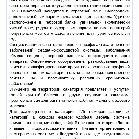
санаторий, первый международный инвестиционный проект на
КМВ. Санаторий находится в курортной зоне Кисловодска,
рядом с лечебным парком, недалеко от центра города. Удачное
расположение в Ребровой балке, уникальной экологически
чистой зоне, рядом с курортным парком делают санаторий
популярным местом отдыха и лечения для туристов круглый
год.
Специализацией санатория является профилактика и лечение
заболеваний сердечно-сосудистой системы, заболевания
обмена веществ, нервной системы, опорно-двигательного
аппарата. Современное оборудование, разнообразные виды
лечения, квалифицированные врачи всех основных профилей
позволяют гостям санатория получить не только полноценное
лечение, но и профилактику различных хронических
заболеваний.
SPA-центр на территории санатория предлагает к услугам
гостей крытый бассейн с двумя саунами и хамамом,
просторный зал для занятий йогой, кабинет мыльно-медового
массажа.
Для размещения в санатории 275 номеров различных
категорий. В каждом номере: удобная мебель, система
климат-контроля, мини-бар, сейф. В номерах категории «Люкс»
и выше – гидромассажные ванны. Питание организовано в
ресторане по системе «Шведский стол», где представлены