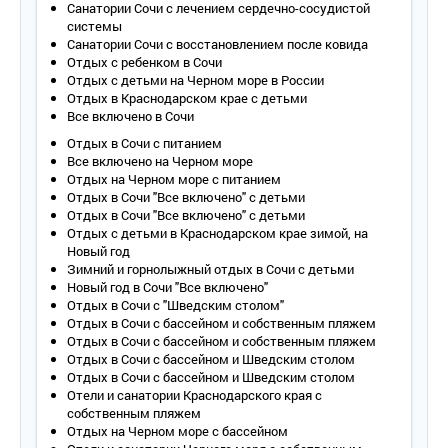
Площадь – 18-20 кв.м.
Санатории Сочи с лечением сердечно-сосудистой
Балкон – да, вид на море.
системы
Мебель – две односпальные кровати (есть совмещенные и
Санатории Сочи с восстановлением после ковида
раздельные), прикроватные тумбочки, шкаф, туалетный с
Отдых с ребенком в Сочи
толик с зеркалом, стул.
Отдых с детьми на Черном море в России
Оборудование – кондиционер, телевизор, холодильник,
Отдых в Краснодарском крае с детьми
настенные светильники, сейф, проводной интернет (можно
Все включено в Сочи
взять роутер напрокат).
Отдых в Сочи с питанием
Покрытие пола – ламинат.
Все включено на Черном море
Санузел – умывальник, зеркало, унитаз, ванна, полотенца (в
Отдых на Черном море с питанием
том числе пляжные), косметические принадлежности.
Отдых в Сочи "Все включено" с детьми
Сервис:
Отдых в Сочи "Все включено" с детьми
- уборка номера – ежедневно;
Отдых с детьми в Краснодарском крае зимой, на
Новый год
- смена белья – 1 раз в 3 дня;
Зимний и горнолыжный отдых в Сочи с детьми
- смена полотенец – 1 раз в 3 дня.
Новый год в Сочи "Все включено"
Отдых в Сочи с "Шведским столом"
1-местный 1-комнатный 2-4 этаж корп. 2
Отдых в Сочи с бассейном и собственным пляжем
Количество основных мест – 1.
Отдых в Сочи с бассейном и собственным пляжем
Дополнительное место – 1.
Отдых в Сочи с бассейном и Шведским столом
Площадь – 14,5 кв.м.
Отдых в Сочи с бассейном и Шведским столом
Балкон – да, вид на море или парк.
Отели и санатории Краснодарского края с
Мебель – одна кровать (ширина 1,4 м), прикроватные
собственным пляжем
тумбочки, шкаф, журнальный столик, стул, туалетный
Отдых на Черном море с бассейном
столик с зеркалом.