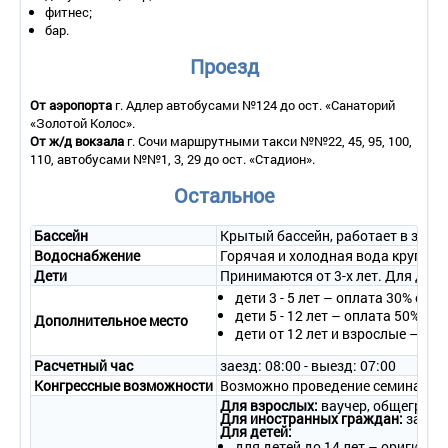
фитнес;
Покрытие пола – ламинат.
бар.
Санузел – умывальник, зеркало, унитаз, ванна, полотенца (в
том числе пляжные), косметические принадлежности,
Проезд
косметическое увеличивающее зеркало.
Сервис:
От аэропорта
г. Адлер автобусами №124 до ост. «Санаторий
- уборка номера – ежедневно;
«Золотой Колос».
- смена белья – 1 раз в 3 дня;
От ж/д вокзала
г. Сочи маршрутными такси №№22, 45, 95, 100,
110, автобусами №№1, 3, 29 до ост. «Стадион».
- смена полотенец – 1 раз в 3 дня.
Остальное
2-местный 1-комнатный 1 этаж корп. 1
Количество основных мест – 2.
Бассейн
Крытый бассейн, работает в зимн
Дополнительное место – 1 (кресло-кровать).
Водоснабжение
Горячая и холодная вода круглые
Площадь – 18-20 кв.м.
Балкон – да, вид на море или парк.
Дети
Принимаются от 3-х лет. Для дете
Мебель – две односпальные кровати (совмещенные),
дети 3 - 5 лет – оплата 30% сто
прикроватные тумбочки, шкаф, стол со стульями, кресло-
дети 5 - 12 лет – оплата 50% ст
Дополнительное место
кровать.
дети от 12 лет и взрослые – 75
Оборудование – кондиционер, телевизор, холодильник,
настенные светильники, сейф, проводной интернет (можно
Расчетный час
заезд: 08:00 - выезд: 07:00
взять роутер напрокат).
Конгрессные возможности
Возможно проведение семинаров 
Покрытие пола – ламинат.
Для взрослых:
ваучер, общегражд
Санузел – умывальник, зеркало, унитаз, душ, полотенца (в
Для иностранных граждан:
загран
Для детей:
том числе пляжные), косметические принадлежности.
для детей до 14 лет – оригинал