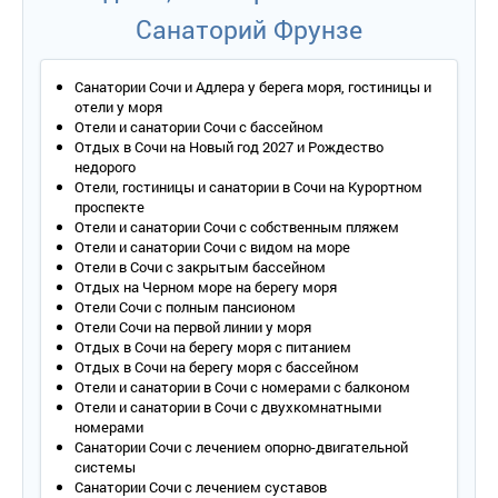
Санаторий Фрунзе
2-местный 1-комнатный 2-4 этаж корп. 2
Количество основных мест – 2.
Дополнительное место – 1 (кресло-кровать).
Санатории Сочи и Адлера у берега моря, гостиницы и
Площадь – 18-20 кв.м.
отели у моря
Балкон – да, вид на море через парк.
Отели и санатории Сочи с бассейном
Мебель – две односпальные кровати (есть совмещенные и
Отдых в Сочи на Новый год 2027 и Рождество
раздельные), прикроватные тумбочки, шкаф, туалетный с
недорого
толик с зеркалом, стул.
Отели, гостиницы и санатории в Сочи на Курортном
Оборудование – кондиционер, телевизор, холодильник,
проспекте
настенные светильники, сейф, проводной интернет (можно
Отели и санатории Сочи с собственным пляжем
взять роутер напрокат).
Отели и санатории Сочи с видом на море
Покрытие пола – ламинат.
Отели в Сочи с закрытым бассейном
Санузел – умывальник, зеркало, унитаз, ванна, полотенца (в
Отдых на Черном море на берегу моря
том числе пляжные), косметические принадлежности.
Отели Сочи с полным пансионом
Сервис:
Отели Сочи на первой линии у моря
- уборка номера – ежедневно;
Отдых в Сочи на берегу моря с питанием
Отдых в Сочи на берегу моря с бассейном
- смена белья – 1 раз в 3 дня;
Отели и санатории в Сочи с номерами с балконом
- смена полотенец – 1 раз в 3 дня.
Отели и санатории в Сочи с двухкомнатными
номерами
2-местный 1-комнатный 5-9 этаж корп. 2
Санатории Сочи с лечением опорно-двигательной
Количество основных мест – 2.
системы
Дополнительное место – 1 (кресло-кровать).
Санатории Сочи с лечением суставов