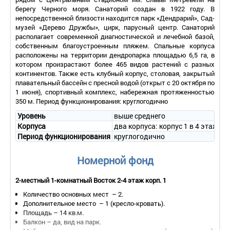
берегу Черного моря. Санаторий создан в 1922 году. В
непосредственной близости находится парк «Дендрарий», Сад-
музей «Дерево Дружбы», цирк, парусный центр. Санаторий
располагает современной диагностической и лечебной базой,
собственным благоустроенным пляжем. Спальные корпуса
расположены на территории дендропарка площадью 6,5 га, в
котором произрастают более 465 видов растений с разных
континентов. Также есть клубный корпус, столовая, закрытый
плавательный бассейн с пресной водой (открыт с 20 октября по
1 июня), спортивный комплекс, набережная протяженностью
350 м. Период функционирования: круглогодично
Уровень
выше среднего
Корпуса
два корпуса: корпус 1 в 4 этажа и
Период функционирования
круглогодично
Номерной фонд
2-местный 1-комнатный Восток 2-4 этаж корп. 1
Количество основных мест – 2.
Дополнительное место – 1 (кресло-кровать).
Площадь – 14 кв.м.
Балкон – да, вид на парк.