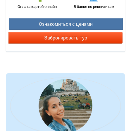
Оплата картой онлайн
В банке по реквизитам
- уборка номера – ежедневно;
- смена белья – 1 раз в 3 дня;
Ознакомиться с ценами
- смена полотенец – 1 раз в 3 дня.
2-местный 2-комнатный (1+1) 2-4 этаж корп. 1
Забронировать тур
Количество основных мест – 2.
Дополнительное место – нет.
Площадь – 20 кв.м (каждая комната 10 кв.м).
Балкон – да, в каждой комнате свой балкон, вид на море.
Мебель – в каждой комнате: одна односпальная кровать,
прикроватная тумбочка, шкаф, стол, стул.
Оборудование – в каждой комнате: кондиционер, телевизор,
телефон, сейф, настенные светильники, проводной интернет
(можно взять роутер напрокат).
Покрытие пола – ламинат.
Санузел – умывальник, зеркало, унитаз, душ, полотенца,
фен.
Сервис:
- уборка номера – ежедневно;
- смена белья – 1 раз в 3 дня;
- смена полотенец – 1 раз в 3 дня.