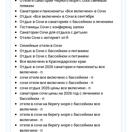
Отели и санатории Черного моря с собственным
Оборудование – кондиционер, телевизор, телефон,
пляжем
холодильник, настенные светильники, проводной интернет
Санатории и пансионаты «Все включено» в Сочи
(можно взять роутер напрокат).
Отдых «Все включено» в Сочи в сентябре
Покрытие пола – ламинат.
Отдых в Сочи в санаториях с бассейном и лечением
Санузел – умывальник, зеркало, унитаз, ванна, полотенца,
Гостиницы Сочи с конференц залом
фен.
Санатории Сочи для отдыха с детьми
Сервис:
Отели Сочи с интернет wi-fi
- уборка номера – ежедневно;
Семейные отели в Сочи
Отдых в Сочи с бассейном и питанием
- смена белья – 1 раз в 3 дня;
Отдых в Сочи с бассейном и питанием
- смена полотенец – 1 раз в 3 дня.
Все включено в Краснодарском крае
Отдых в сочи 2026 санатории и пансионаты все
1-местный 1-комнатный 5-9 этаж корп. 2
включено - п
Количество основных мест – 1.
сочи отели все включено с бассейном - п
Дополнительное место – 1.
сочи отели все включено с бассейном - п
Площадь – 14,5 кв.м.
сочи отдых 2026 цены все включено - п
Балкон – да, вид на море или парк.
санатории сочи цены на 2026 год с лечением и
Мебель – одна кровать (ширина 1,4 м), прикроватные
бассейном - п
тумбочки, шкаф, журнальный столик, стул, туалетный
отели в сочи на берегу моря с бассейном все
столик с зеркалом.
включено - п
Оборудование – кондиционер, телевизор, телефон,
отели в сочи на берегу моря с бассейном все
холодильник, настенные светильники, проводной интернет
включено - п
(можно взять роутер напрокат).
отели в сочи на берегу моря с бассейном все
Покрытие пола – ламинат.
включено - п