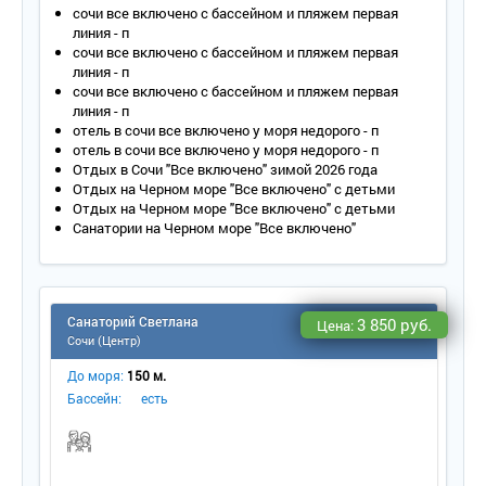
Санузел – умывальник, зеркало, унитаз, ванна, полотенца,
сочи все включено с бассейном и пляжем первая
фен.
линия - п
Сервис:
сочи все включено с бассейном и пляжем первая
линия - п
- уборка номера – ежедневно;
сочи все включено с бассейном и пляжем первая
- смена белья – 1 раз в 3 дня;
линия - п
отель в сочи все включено у моря недорого - п
- смена полотенец – 1 раз в 3 дня.
отель в сочи все включено у моря недорого - п
2-местный 2-комнатный «Люкс» центр 3 этаж корп. 2
Отдых в Сочи "Все включено" зимой 2026 года
Отдых на Черном море "Все включено" с детьми
Состоит из спальни и гостиной.
Отдых на Черном море "Все включено" с детьми
Количество основных мест – 2.
Санатории на Черном море "Все включено"
Дополнительное место – 2 (диван-кровать).
Площадь – 35 кв.м.
Балкон – да, балкон/лоджия, вид на море через парк.
Мебель – одна двуспальная кровать, прикроватные
тумбочки, туалетный столик с зеркалом/комод, шкаф в
Санаторий Светлана
3 850 руб.
Цена:
спальне, мягкий диван, журнальный столик, обеденный стол
Сочи (Центр)
и стулья, шкаф-горка с посудой в гостиной, вешалка в
прихожей.
До моря:
150 м.
Оборудование – кондиционер, телевизор, телефон,
Бассейн:
есть
холодильник, настенные светильники, сейф, электрочайник,
проводной интернет (можно взять роутер напрокат).
Покрытие пола – ламинат.
Санузел – умывальник, зеркало, унитаз, ванна,