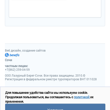
Санузел – умывальник, зеркало, унитаз, ванна,
косметическое увеличивающее зеркало, полотенца (в том
числе пляжные), халат, тапочки, косметические
принадлежности, фен.
Сервис:
- уборка номера – ежедневно;
- смена белья – 1 раз в 3 дня;
- смена полотенец – 1 раз в 3 дня.
2-местный 2-комнатный «Люкс» угловой 5-9 этаж корп. 2
Веб дизайн, создание сайтов
Состоит из спальни и гостиной.
Количество основных мест – 2.
Сочи
Дополнительное место – 2 (диван-кровать).
Площадь – 35-50 кв.м.
частным лицам:
+7(862) 259-04-59
Балкон – да, балкон/лоджия, вид на море.
Мебель – одна двуспальная кровать, прикроватные
ООО Лазурный Берег-Сочи. Все права защищены. 2010.©
тумбочки, туалетный столик с зеркалом/комод, шкаф в
Регистрация в федеральном реестре туроператоров ВНТ 011028
спальне, мягкий диван, журнальный столик, обеденный стол
и стулья, шкаф-горка с посудой в гостиной, вешалка в
прихожей.
Для повышение удобства сайта мы используем cookie.
Оборудование – кондиционер, телевизор, телефон,
Продолжая пользоваться, вы соглашаетесь с
политикой
их
холодильник, настенные светильники, сейф, электрочайник,
применения.
проводной интернет (можно взять роутер напрокат).
Хорошо
Покрытие пола – ламинат.