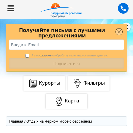
Получайте письма с лучшими
предложениями
БУДЬТЕ В КУРСЕ ЛУЧШИХ ПРЕДЛОЖЕНИЙ
С НАШЕЙ РАССЫЛКОЙ
*
ПОДПИСАТЬСЯ
Я даю
согласие
на обработку своих персональных данных.
Курорты
Фильтры
Карта
Главная
/ Отдых на Черном море с бассейном