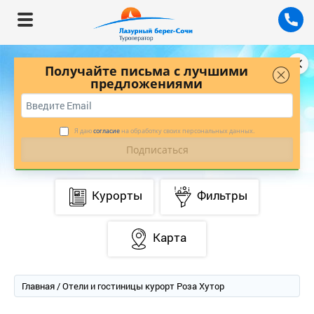
Получайте письма с лучшими
предложениями
БУДЬТЕ В КУРСЕ ЛУЧШИХ ПРЕДЛОЖЕНИЙ
С НАШЕЙ РАССЫЛКОЙ
*
ПОДПИСАТЬСЯ
Я даю
согласие
на обработку своих персональных данных.
Курорты
Фильтры
Карта
Главная
/ Отели и гостиницы курорт Роза Хутор