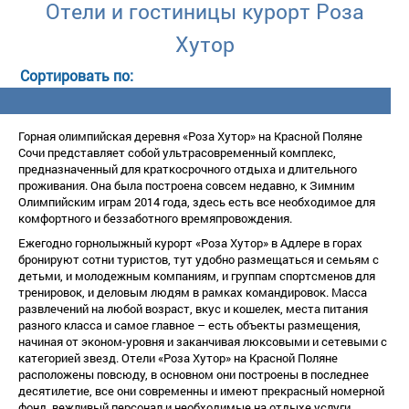
Отели и гостиницы курорт Роза
Хутор
Горная олимпийская деревня «Роза Хутор» на Красной Поляне
Сочи представляет собой ультрасовременный комплекс,
предназначенный для краткосрочного отдыха и длительного
проживания. Она была построена совсем недавно, к Зимним
Олимпийским играм 2014 года, здесь есть все необходимое для
комфортного и беззаботного времяпровождения.
Ежегодно горнолыжный курорт «Роза Хутор» в Адлере в горах
ронируют сотни туристов, тут удобно размещаться и семьям с
детьми, и молодежным компаниям, и группам спортсменов для
тренировок, и деловым людям в рамках командировок. Масса
развлечений на любой возраст, вкус и кошелек, места питания
разного класса и самое главное – есть объекты размещения,
начиная от эконом-уровня и заканчивая люксовыми и сетевыми с
категорией звезд. Отели «Роза Хутор» на Красной Поляне
расположены повсюду, в основном они построены в последнее
десятилетие, все они современны и имеют прекрасный номерной
фонд, вежливый персонал и необходимые на отдыхе услуги.