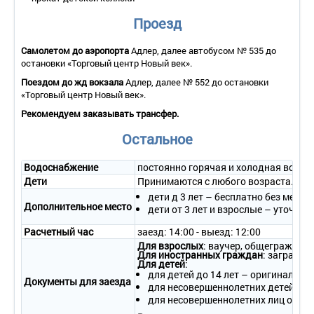
телефон.
• Покрытие пола – ковровое покрытие.
Проезд
• Санузел – душевая кабина, набор гигиенических
принадлежностей, комплект полотенец.
Самолетом до аэропорта
Адлер, далее автобусом № 535 до
• Wi-Fi.
остановки «Торговый центр Новый век».
• Сервис:
- уборка номера – ежедневно;
Поездом до жд вокзала
Адлер, далее № 552 до остановки
- смена белья – 1 раз в 3 дня;
«Торговый центр Новый век».
- смена полотенец – 1 раз в 3 дня.
Рекомендуем заказывать трансфер.
2-местный 1-комнатный номер «Бизнес-Стандарт»
Остальное
• Количество номеров – 57.
• Количество основных мест – 2.
• Дополнительное место – 1 (раскладушка).
Водоснабжение
постоянно горячая и холодная вода
• Площадь – 22 кв.м.
Дети
Принимаются с любого возраста. До 3
• Балкон – да.
дети д 3 лет – бесплатно без места 
• Мебель – одна 2-спальная кровать или две 1-спальные
Дополнительное место
дети от 3 лет и взрослые – уточня
кровати, прикроватные тумбочки, зеркало, письменный стол,
стулья, журнальный столик, шкаф.
Расчетный час
заезд: 14:00 - выезд: 12:00
• Оборудование – телевизор, холодильник, кондиционер,
Для взрослых
: ваучер, общеграждан
телефон.
Для иностранных граждан
: загранпа
Для детей
:
• Покрытие пола – ковровое покрытие.
для детей до 14 лет – оригинал св
• Санузел – душевая кабина, набор гигиенических
Документы для заезда
для несовершеннолетних детей в со
принадлежностей, комплект полотенец.
для несовершеннолетних лиц от 14
• Wi-Fi.