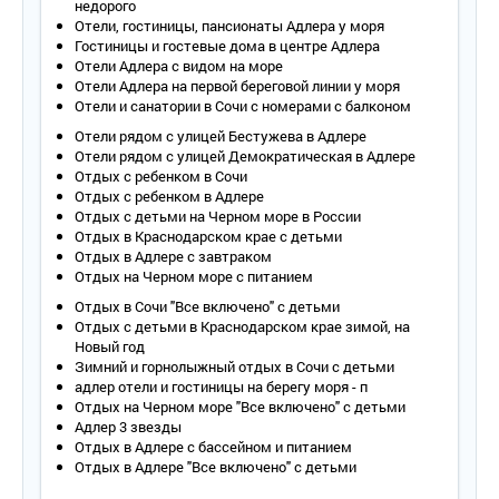
недорого
гарнитур, набор посуды.
Отели, гостиницы, пансионаты Адлера у моря
• Покрытие пола – ковровое покрытие.
Гостиницы и гостевые дома в центре Адлера
• Санузел – ванна, душевая кабина, фен, набор гигиенических
Отели Адлера с видом на море
принадлежностей, комплект полотенец.
Отели Адлера на первой береговой линии у моря
• Wi-Fi.
Отели и санатории в Сочи с номерами с балконом
• Сервис:
- уборка номера – ежедневно;
Отели рядом с улицей Бестужева в Адлере
- смена белья – ежедневно;
Отели рядом с улицей Демократическая в Адлере
- смена полотенец – ежедневно.
Отдых с ребенком в Сочи
Отдых с ребенком в Адлере
2-местный 2-комнатный номер «Олимп»
Отдых с детьми на Черном море в России
• Количество номеров – 5.
Отдых в Краснодарском крае с детьми
• Количество основных мест – 2.
Отдых в Адлере с завтраком
• Дополнительное место – 1 (раскладушка).
Отдых на Черном море с питанием
• Площадь – 50-65 кв.м.
Отдых в Сочи "Все включено" с детьми
• Балкон – да.
Отдых с детьми в Краснодарском крае зимой, на
• Мебель – одна 2-спальная кровать, прикроватные тумбочки,
Новый год
туалетный столик, комод, мягкая мебель, журнальный столик.
Зимний и горнолыжный отдых в Сочи с детьми
• Оборудование – телевизор со спутниковым телевидением,
адлер отели и гостиницы на берегу моря - п
кондиционер, телефон с междугородней связью.
Отдых на Черном море "Все включено" с детьми
• Оборудование мини-кухни – холодильник, микроволновая
Адлер 3 звезды
печь, электрический чайник, кухонный гарнитур, набор посуды,
Отдых в Адлере с бассейном и питанием
обеденный стол, стулья.
Отдых в Адлере "Все включено" с детьми
• Покрытие пола – ковровое покрытие.
• Санузел – ванна, душевая кабина, фен, набор гигиенических