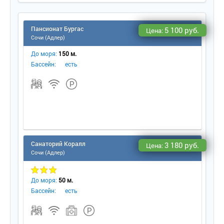
принадлежностей, комплект полотенец.
• Wi-Fi.
• Сервис:
Пансионат Бургас
5 100 руб.
Цена:
- уборка номера – ежедневно;
Сочи (Адлер)
- смена белья – ежедневно;
- смена полотенец – ежедневно.
До моря:
150 м.
Бассейн:
есть
Санаторий Коралл
3 180 руб.
Цена:
Сочи (Адлер)
До моря:
50 м.
Бассейн:
есть