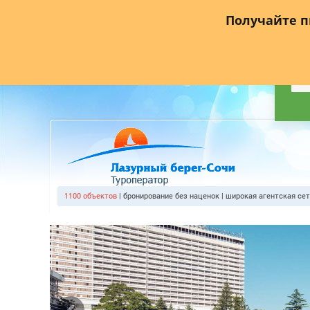
Главная
О компании
Прайс лист
Агентствам
Где
Получайте 
1100 объекто
| бронирование без наценок | широкая агентская се