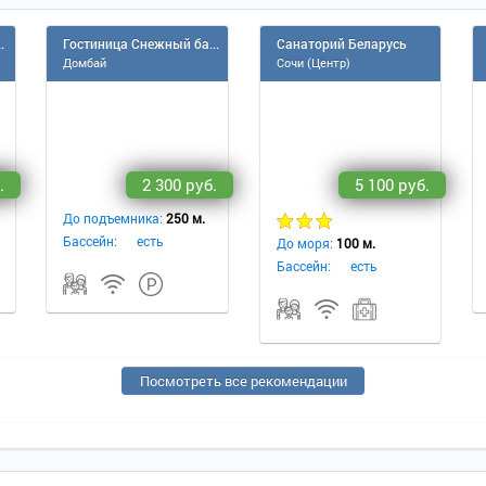
. Челюскинце
Гостиница Снежный барс
Санаторий Беларусь
Домбай
Сочи (Центр)
.
2 300 руб.
5 100 руб.
До подъемника:
250 м.
Бассейн:
есть
До моря:
100 м.
Бассейн:
есть
Посмотреть все рекомендации