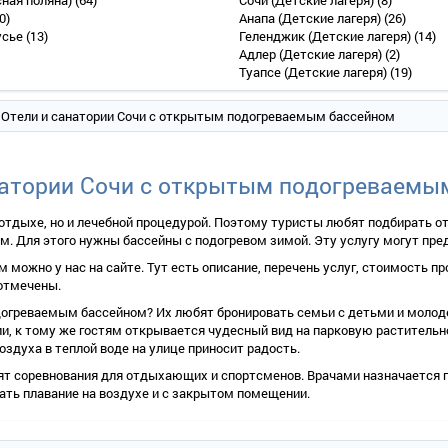
сная поляна)
(64)
Сочи (Детские лагеря)
(8)
0)
Анапа (Детские лагеря)
(26)
усье
(13)
Геленджик (Детские лагеря)
(14)
Адлер (Детские лагеря)
(2)
Туапсе (Детские лагеря)
(19)
 Отели и санатории Сочи с открытым подогреваемым бассейном
натории Сочи с открытым подогреваемы
тдыхе, но и лечебной процедурой. Поэтому туристы любят подбирать от
 Для этого нужны бассейны с подогревом зимой. Эту услугу могут пре
 можно у нас на сайте. Тут есть описание, перечень услуг, стоимость п
отмечены.
одогреваемым бассейном? Их любят бронировать семьи с детьми и молод
и, к тому же гостям открывается чудесный вид на парковую растительнос
здуха в теплой воде на улице приносит радость.
т соревнования для отдыхающих и спортсменов. Врачами назначается п
ть плавание на воздухе и с закрытом помещении.