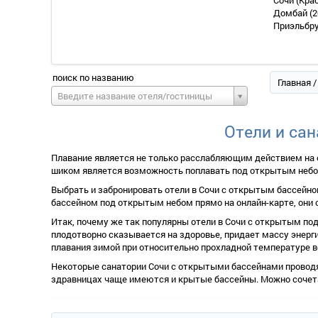
Сочи (Кра
Домбай
(2
Приэльбр
поиск по названию
Главная
/
Введите название отеля/гостиницы
Отели и са
Плавание является не только расслабляющим действием на о
шиком является возможность поплавать под открытым небом.
Выбрать и забронировать отели в Сочи с открытым бассейном
ассейном под открытым небом прямо на онлайн-карте, они 
Итак, почему же так популярны отели в Сочи с открытым п
плодотворно сказывается на здоровье, придает массу энерги
плавания зимой при относительно прохладной температуре во
Некоторые санатории Сочи с открытыми бассейнами проводя
здравницах чаще имеются и крытые бассейны. Можно сочета