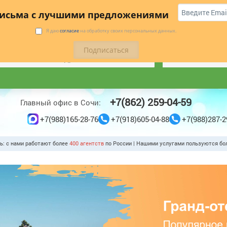
 купить
Коттеджи
Трансфер
Отзывы
письма с лучшими предложениями
БУДЬТЕ В КУРСЕ ЛУЧШИХ ПРЕДЛОЖЕНИЙ С НАШЕЙ
Я даю
согласие
на обработку своих персональных данных.
РАССЫЛКОЙ
*
ПОДПИСАТЬС
+7(862) 259-04-59
Главный офис в Сочи:
+7(988)165-28-76
+7(918)605-04-88
+7(988)287-2
ть: с нами работают более
400 агентст
по России | Нашими услугами пользуются б