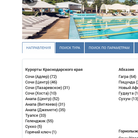
НАПРАВЛЕНИЯ
ПОИСК ТУРА
ПОИСК ПО ПАРАМЕТРАМ
Курорты Краснодарского края
Абхазия
Сочи (Адлер)
(72)
Гагра
(64)
Сочи (Центр)
(46)
Пицунда
(
Сочи (Лазаревское)
(31)
Новый Аф
Сочи (Хоста)
(10)
Гудаута
(1
Анапа (Центр)
(52)
Сухум
(13
Анапа (Витязево)
(31)
Анапа (Джемете)
(35)
Туапсе
(33)
Геленджик
(55)
Сукко
(5)
Горнолыж
Горячий ключ
(1)