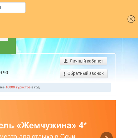
Шрифт
Я
Личный кабинет
9-90
Обратный звонок
олее
10000 туристо
од.