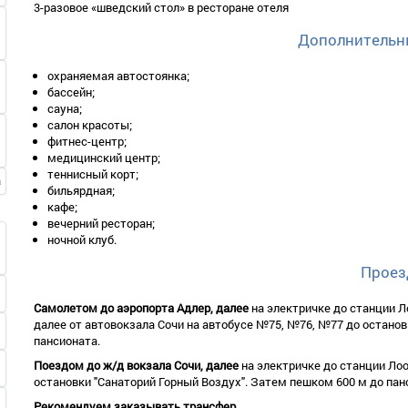
3-разовое «шведский стол» в ресторане отеля
Санузел: умывальник, зеркало, унитаз, ванна или душевая кабин
Сервис:
Дополнительн
- уборка номера – ежедневно;
- смена белья – 1 раз в 3 дня;
охраняемая автостоянка;
бассейн;
- смена полотенец – 1 раз в 3 дня.
сауна;
2-местный 1-комнатный «Стандарт» без балкона (корп. А, Г)
салон красоты;
фитнес-центр;
Количество основных мест – 2.
медицинский центр;
Дополнительное место – 1 (еврораскладушка/раскладное кресл
теннисный корт;
Площадь – 18-22 кв.м.
бильярдная;
Балкон – нет балкона, вид на горы или море.
кафе;
В номере: одна двуспальная кровать или две односпальная к
вечерний ресторан;
зеркало, стулья, стаканы и графин, обувница или подставка в зо
ночной клуб.
Оборудование: телевизор, холодильник, кондиционер, настенные
Санузел: умывальник, зеркало, унитаз, ванна или душевая кабин
Проез
Сервис:
- уборка номера – ежедневно;
Самолетом до аэропорта Адлер, далее
на электричке до станции Л
далее от автовокзала Сочи на автобусе №75, №76, №77 до останов
- смена белья – 1 раз в 3 дня;
пансионата.
- смена полотенец – 1 раз в 3 дня.
Поездом до ж/д вокзала Сочи, далее
на электричке до станции Лоо.
2-местный 1-комнатный «ПК» с балконом (корп. Б)
остановки "Санаторий Горный Воздух". Затем пешком 600 м до пан
Количество основных мест – 2.
Рекомендуем заказывать трансфер.