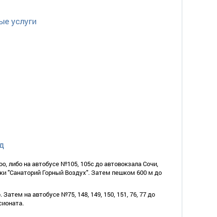
а, полотенца.
ые услуги
о).
ровать, прикроватные тумбочки, шкаф, туалетный столик,
не прихожей.
 светильники.
а, полотенца.
д
оо, либо на автобусе №105, 105c до автовокзала Сочи,
ки "Санаторий Горный Воздух". Затем пешком 600 м до
 Затем на автобусе №75, 148, 149, 150, 151, 76, 77 до
сионата.