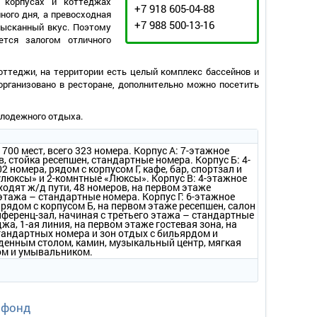
 корпусах и коттеджах
+7 918 605-04-88
ного дня, а превосходная
+7 988 500-13-16
зысканный вкус. Поэтому
тся залогом отличного
ттеджи, на территории есть целый комплекс бассейнов и
организовано в ресторане, дополнительно можно посетить
олодежного отдыха.
00 мест, всего 323 номера. Корпус А: 7-этажное
в, стойка ресепшен, стандартные номера. Корпус Б: 4-
2 номера, рядом с корпусом Г, кафе, бар, спортзал и
люксы» и 2-комнтные «Люксы». Корпус В: 4-этажное
ходят ж/д пути, 48 номеров, на первом этаже
этажа – стандартные номера. Корпус Г: 6-этажное
, рядом с корпусом Б, на первом этаже ресепшен, салон
нференц-зал, начиная с третьего этажа – стандартные
жа, 1-ая линия, на первом этаже гостевая зона, на
тандартных номера и зон отдых с бильярдом и
еденным столом, камин, музыкальный центр, мягкая
зом и умывальником.
 фонд