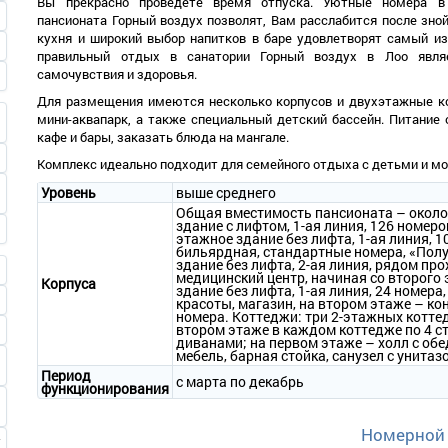
Вы прекрасно проведёте время отпуска. Уютные номера в
пансионата Горный воздух позволят, Вам расслабится после зной
кухня и широкий выбор напитков в баре удовлетворят самый и
правильный
отдых в санатории
Горный воздух в Лоо являе
самочувствия и здоровья.
Для размещения имеются несколько корпусов и двухэтажные ко
мини-аквапарк, а также специальный детский бассейн. Питание 
кафе и бары, заказать блюда на мангале.
Комплекс идеально подходит для семейного отдыха с детьми и м
Уровень
выше среднего
Общая вместимость пансионата – около 7
здание с лифтом, 1-ая линия, 126 номеро
этажное здание без лифта, 1-ая линия, 10
бильярдная, стандартные номера, «Полу
здание без лифта, 2-ая линия, рядом про
медицинский центр, начиная со второго 
Корпуса
здание без лифта, 1-ая линия, 24 номера
красоты, магазин, на втором этаже – ко
номера. Коттеджи: три 2-этажных коттед
втором этаже в каждом коттедже по 4 с
диванами; на первом этаже – холл с об
мебель, барная стойка, санузел с унита
Период
с марта по декабрь
функционирования
Номерной