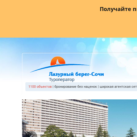
Главная
О компании
Прайс лист
Агентствам
Где
Получайте 
1100 объектов
| бронирование без наценок | широкая агентская се