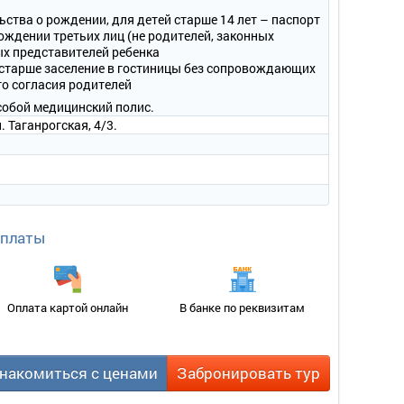
ьства о рождении, для детей старше 14 лет – паспорт
ождении третьих лиц (не родителей, законных
ых представителей ребенка
и старше заселение в гостиницы без сопровождающих
го согласия родителей
собой медицинский полис.
. Таганрогская, 4/3.
е.
каф, тумба под телевизор, зеркало, стулья, мягкая мебель
, обувница или подставка в зоне прихожей.
настенные светильники.
а, фен.
оплаты
Оплата картой онлайн
В банке по реквизитам
ная кровать).
накомиться с ценами
Забронировать тур
вид на море.