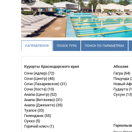
НАПРАВЛЕНИЯ
ПОИСК ТУРА
ПОИСК ПО ПАРАМЕТРАМ
Курорты Краснодарского края
Абхазия
Сочи (Адлер)
(72)
Гагра
(64)
Сочи (Центр)
(46)
Пицунда
(
Сочи (Лазаревское)
(31)
Новый Аф
Сочи (Хоста)
(10)
Гудаута
(1
Анапа (Центр)
(52)
Сухум
(13
Анапа (Витязево)
(31)
Анапа (Джемете)
(35)
Туапсе
(33)
Геленджик
(55)
Сукко
(5)
Горнолыж
Горячий ключ
(1)