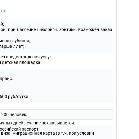
о).
ное
стности.
ровать, прикроватные тумбочки, шкаф, туалетный столик,
й;
, обувница или подставка в зоне прихожей.
ой, при бассейне шезлонги, зонтики, возможен заказ
настенные светильники.
, полотенца, фен.
ьшой глубиной;
тарше 7 лет).
без предоставления услуг.
 и детская площадка.
прайс.
2500 руб/сутки
каф, тумба под телевизор, зеркало, стулья, мягкая мебель
, обувница или подставка в зоне прихожей.
 200 человек.
настенные светильники.
чных дней лечение не оказывается.
а, фен.
оссийский паспорт
 виза, миграционная карта (в т.ч. при условии