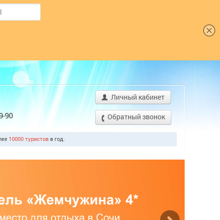
Шрифт
Личный кабинет
9-90
Обратный звонок
олее
10000 туристов
в год.