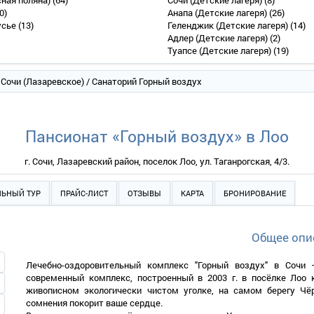
сная поляна)
(64)
Сочи (Детские лагеря)
(8)
0)
Анапа (Детские лагеря)
(26)
усье
(13)
Геленджик (Детские лагеря)
(14)
Адлер (Детские лагеря)
(2)
Туапсе (Детские лагеря)
(19)
/
Сочи (Лазаревское)
/ Санаторий Горный воздух
Пансионат «Горный воздух» в Лоо
г. Сочи, Лазаревский район, поселок Лоо, ул. Таганрогская, 4/3.
ЛЬНЫЙ ТУР
ПРАЙС-ЛИСТ
ОТЗЫВЫ
КАРТА
БРОНИРОВАНИЕ
Общее опи
Лечебно-оздоровительный комплекс "Горный воздух" в Сочи
современный комплекс, построенный в 2003 г.
в посёлке Лоо
к
живописном экологически чистом уголке, на самом берегу Чё
сомнения покорит ваше сердце.