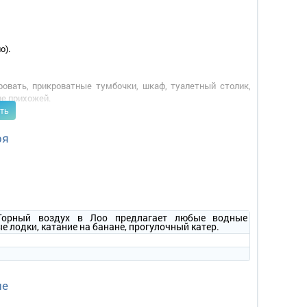
о).
ровать, прикроватные тумбочки, шкаф, туалетный столик,
не прихожей.
ть
е светильники.
а, полотенца.
ря
Горный воздух в Лоо предлагает любые водные
е лодки, катание на банане, прогулочный катер.
о).
ровать, прикроватные тумбочки, шкаф, туалетный столик,
ие
не прихожей.
 светильники.