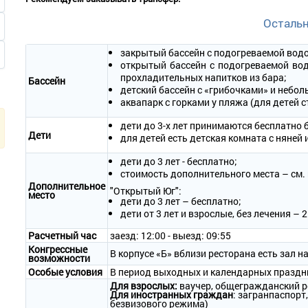
Дополнительное место – 2 (еврораскладушка/раскладное кресл
Площадь – 40-42 кв.м.
Осталь
Балкон – есть балкон с сушилкой и мебелью, вид на море и окре
В номере: одна двуспальная кровать или две односпальная к
закрытый бассейн с подогреваемой водо
зеркало, стулья, небольшой раскладной диван, стаканы и графин
открытый бассейн с подогреваемой вод
Оборудование: телевизор, холодильник, кондиционер, телефон, 
прохладительных напитков из бара;
Бассейн
Санузел: умывальник, зеркало, унитаз, ванна или душевая кабина
детский бассейн с «грибочками» и небол
Сервис:
аквапарк с горками у пляжа (для детей с
- уборка номера – ежедневно;
дети до 3-х лет принимаются бесплатно 
- смена белья – 1 раз в 3 дня;
Дети
для детей есть детская комната с няней
- смена полотенец – 1 раз в 3 дня.
дети до 3 лет - бесплатно;
2-местный 2-комнатный «Люкс» с ванной (корп. Б)
стоимость дополнительного места – см. 
Дополнительное
Количество основных мест – 2.
"Открытый Юг":
место
Дополнительное место – 2 (раскладной мягкий диван).
дети до 3 лет – бесплатно;
Площадь – 48-50 кв.м.
дети от 3 лет и взрослые, без лечения – 
Балкон –нет.
Расчетный час
заезд: 12:00 - выезд: 09:55
В номере: одна двуспальная кровать, прикроватные тумбочки, ш
Конгрессные
в гостиной (раскладной диван), стаканы и графин, барная стойка
В корпусе «Б» вблизи ресторана есть зал на
возможности
Оборудование: телевизор, холодильник, кондиционер, телефон, 
Особые условия
В период выходных и календарных праздни
Санузел: умывальник, зеркало, унитаз, ванна-джакузи, полотенц
Для взрослых:
ваучер, общегражданский р
Сервис:
Для иностранных граждан
: загранпаспорт,
безвизового режима)
- уборка номера – ежедневно;