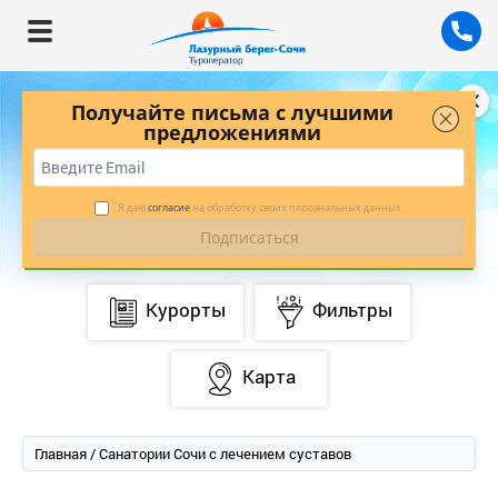
Получайте письма с лучшими
предложениями
БУДЬТЕ В КУРСЕ ЛУЧШИХ ПРЕДЛОЖЕНИЙ
С НАШЕЙ РАССЫЛКОЙ
*
ПОДПИСАТЬСЯ
Я даю
согласие
на обработку своих персональных данных.
Курорты
Фильтры
Карта
Главная
/ Санатории Сочи с лечением суставо