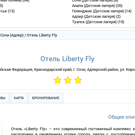
сная поляна)
(64)
Сочи (Детские лагеря)
(8)
0)
Анапа (Детские лагеря)
(26)
усье
(13)
Геленджик (Детские лагеря)
(14)
Адлер (Детские лагеря)
(2)
Туапсе (Детские лагеря)
(19)
/
Сочи (Адлер)
/ Отель Liberty Fly
Отель Liberty Fly
йская Федерация, Краснодарский край, г. Сочи, Адлерский район, ул. Киров
ЫВЫ
КАРТА
БРОНИРОВАНИЕ
Общее опи
Отель «Liberty Fly» – это современный гостиничный комплекс к
расположен в оживленном уголке города, рядом с достопримеч