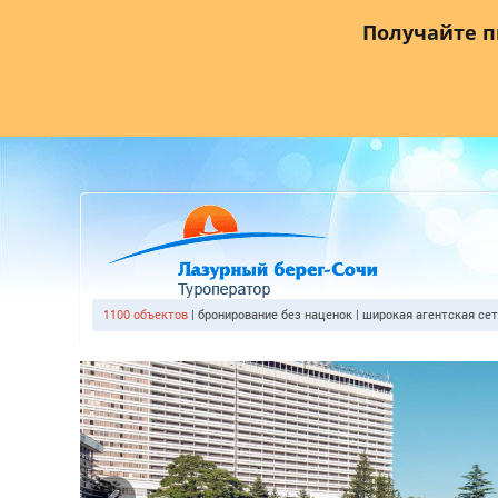
Главная
О компании
Прайс лист
Агентствам
Где
Получайте 
1100 объектов
| бронирование без наценок | широкая агентская се