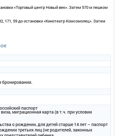
становки «Торговый центр Новый век». Затем 570 м пешком
ь).
132, 171, 59 до остановки «Кинотеатр Комсомолец». Затем
ьменный стол, зеркало, стул, диван, журнальный столик,
ное
одильник, электрический чайник, сейф, чайный набор.
енец, набор туалетных принадлежностей, халаты, тапочки.
ри бронировании.
оссийский паспорт
 виза, миграционная карта (в т.ч. при условии
ь).
ьства о рождении, для детей старше 14 лет – паспорт
менный стол, зеркало, кофейный столик, стулья, диван, 2
ождении третьих лиц (не родителей, законных
ых представителей ребенка