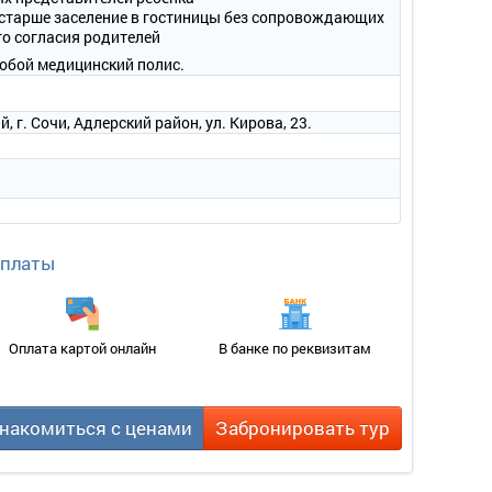
одильник, электрический чайник, сейф, чайный набор.
и старше заселение в гостиницы без сопровождающих
го согласия родителей
енец, набор туалетных принадлежностей, халаты, тапочки.
собой медицинский полис.
 г. Сочи, Адлерский район, ул. Кирова, 23.
оплаты
Оплата картой онлайн
В банке по реквизитам
накомиться с ценами
Забронировать тур