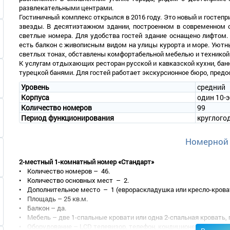
развлекательными центрами.
Гостиничный комплекс открылся в 2016 году. Это новый и гостепр
звезды. В десятиэтажном здании, построенном в современном 
светлые номера. Для удобства гостей здание оснащено лифтом.
есть балкон с живописным видом на улицы курорта и море. Уют
светлых тонах, обставлены комфортабельной мебелью и техникой
К услугам отдыхающих ресторан русской и кавказской кухни, бан
турецкой банями. Для гостей работает экскурсионное бюро, пред
Уровень
средний
Корпуса
один 10-
Количество номеров
99
Период функционирования
круглого
Номерной
2-местный 1-комнатный номер «Стандарт»
• Количество номеров – 46.
• Количество основных мест – 2.
• Дополнительное место – 1 (еврораскладушка или кресло-крова
• Площадь – 25 кв.м.
• Балкон – да.
• Мебель – две 1-спальные кровати или одна 2-спальная кровать, 
• Оборудование – LCD телевизор, телефон, кондиционер, мини-хол