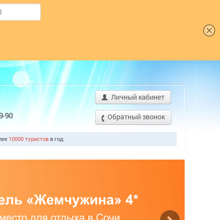
Шрифт
Личный кабинет
9-90
Обратный звонок
олее
10000 туристов
в год.