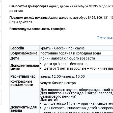
2-местный 1-комнатный номер «Джуниор Сюит»
Самолетом до аэропорта
Адлер, далее на автобусе №135, 57 до о
• Количество номеров – 12.
до отеля.
• Количество основных мест – 2.
• Дополнительное место – 3 (еврораскладушка или диван-кроват
Поездом до ж/д вокзала
Адлер, далее на автобусе №54, 109, 131, 
• Площадь – 41-51 кв.м.
670 м до отеля.
• Балкон – да.
Рекомендуем заказывать трансфер.
• Мебель – одна 2-спальная кровать, прикроватные тумбочки, пис
шкаф.
Осталь
• Оборудование – LCD телевизор, телефон, кондиционер, мини-хол
• Покрытие пола – ламинат.
Бассейн
крытый бассейн при сауне
• Санузел – ванна или душевая кабина, биде, фен, комплект полот
Водоснабжение
постоянно горячая и холодная вода
• Wi-Fi.
• Сервис:
Дети
принимаются с любого возраста
- уборка номера – ежедневно;
дети до 3 лет – бесплатно,
Дополнительное
- смена белья – 1 раз в 3 дня;
дети от 3 лет и взрослые – уточняйте п
место
- смена полотенец – ежедневно.
Расчетный час
заезд: 12:00 - выезд: 10:00
2-местный 2-комнатный номер «Люкс»
Конгрессные
услуги бизнес-центра
возможности
• Количество номеров – 12.
• Количество основных мест – 2.
Для взрослых:
ваучер, общегражданский р
Для иностранных граждан
: загранпаспорт,
• Дополнительное место – 3 (еврораскладушка или диван-кроват
безвизового режима)
• Площадь – 55-68 кв.м.
Для детей
:
• 2 балкона – да.
для детей до 14 лет – оригинал свидетел
Документы для
• Мебель – одна 2-спальная кровать, прикроватные тумбочки, пись
для несовершеннолетних детей в сопров
заезда
кресла, журнальный столик, шкаф.
опекунов) - письменное согласие законн