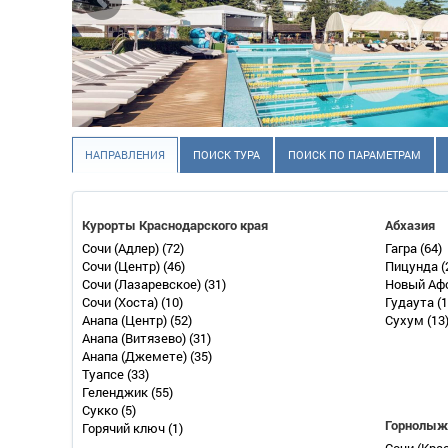
НАПРАВЛЕНИЯ
ПОИСК ТУРА
ПОИСК ПО ПАРАМЕТРАМ
Курорты Краснодарского края
Абхазия
Сочи (Адлер)
(72)
Гагра
(64)
Сочи (Центр)
(46)
Пицунда
(
Сочи (Лазаревское)
(31)
Новый Аф
Сочи (Хоста)
(10)
Гудаута
(1
Анапа (Центр)
(52)
Сухум
(13
Анапа (Витязево)
(31)
Анапа (Джемете)
(35)
Туапсе
(33)
Геленджик
(55)
Сукко
(5)
Горнолыж
Горячий ключ
(1)