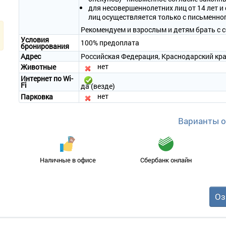
• Оборудование – LCD телевизор, телефон, кондиционер, мини-хол
для несовершеннолетних лиц от 14 лет 
• Покрытие пола – ламинат.
лиц осуществляется только с письменно
• Санузел – ванна или душевая кабина, биде, фен, комплект полот
Рекомендуем и взрослым и детям брать с 
• Wi-Fi.
Условия
100% предоплата
• Сервис:
бронирования
- уборка номера – ежедневно;
Адрес
Российская Федерация, Краснодарский край,
- смена белья – 1 раз в 3 дня;
нет
Животные
- смена полотенец – ежедневно.
Интернет по Wi-
Fi
да (везде)
нет
Парковка
Варианты 
Наличные в офисе
Сбербанк онлайн
Оз