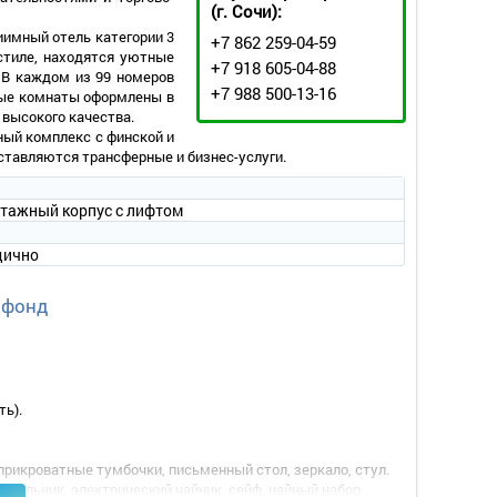
(г. Сочи):
иимный отель категории 3
+7 862 259-04-59
стиле, находятся уютные
+7 918 605-04-88
 В каждом из 99 номеров
+7 988 500-13-16
ные комнаты оформлены в
 высокого качества.
ный комплекс с финской и
оставляются трансферные и бизнес-услуги.
этажный корпус с лифтом
дично
 фонд
ть).
прикроватные тумбочки, письменный стол, зеркало, стул.
одильник, электрический чайник, сейф, чайный набор.