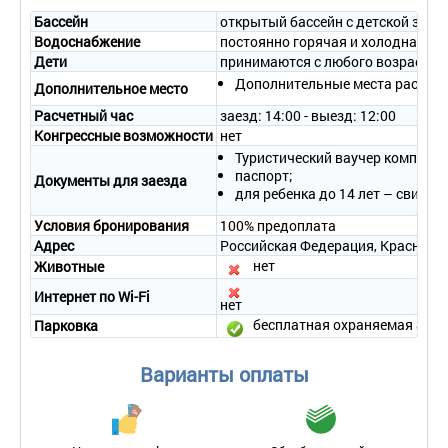
телевидением, 2 кондиционера, утюг, гладильная доска.
Бассейн
открытый бассейн с детской зоной
• Оборудование кухни – холодильник, электрический чайник,
Водоснабжение
постоянно горячая и холодная во
микроволновая печь, электроплита, духовой шкаф, набор
Дети
принимаются с любого возраста
посуды, кухонный гарнитур.
Дополнительные места рассмат
• Покрытие пола – ламинат.
Дополнительное место
• Санузел – ванна, фен, стиральная машина, комплект
Расчетный час
заезд: 14:00 - выезд: 12:00
полотенец, набор гигиенических принадлежностей, тапочки.
Конгрессные возможности
нет
• Сервис:
Туристический ваучер компании
- уборка номера – 1 раз в 3 дня;
паспорт;
- смена белья – 1 раз в 6 дней или по требованию;
Документы для заезда
для ребенка до 14 лет – свидет
- смена полотенец – 1 раз в 3 дня или по требованию.
Условия бронирования
100% предоплата
Адрес
Российская Федерация, Краснодарск
нет
Животные
Интернет по Wi-Fi
нет
бесплатная охраняемая авто
Парковка
Варианты оплаты