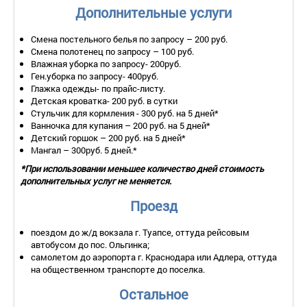
• 2 балкона – да.
Дополнительные услуги
• Мебель – одна 2-спальная кровать, прикроватные тумбочки,
шкаф, диван, обеденный стол, стулья.
Смена постельного белья по запросу – 200 руб.
• Оборудование – ЖК-телевизор со спутниковым
Смена полотенец по запросу – 100 руб.
телевидением, кондиционер, утюг, гладильная доска.
Влажная уборка по запросу- 200руб.
• Оборудование кухни – холодильник, электрический чайник,
Ген.уборка по запросу- 400руб.
микроволновая печь, электроплита, набор посуды, кухонный
Глажка одежды- по прайс-листу.
гарнитур.
Детская кроватка- 200 руб. в сутки
• Покрытие пола – плитка.
Стульчик для кормления - 300 руб. на 5 дней*
• Санузел – душевая кабина, фен, стиральная машина,
Ванночка для купания – 200 руб. на 5 дней*
комплект полотенец, набор гигиенических принадлежностей,
Детский горшок – 200 руб. на 5 дней*
тапочки.
Мангал – 300руб. 5 дней.*
• Сервис:
*При использовании меньшее количество дней стоимость
- уборка номера – 1 раз в 3 дня;
дополнительных услуг не меняется.
- смена белья – 1 раз в 6 дней или по требованию;
- смена полотенец – 1 раз в 3 дня или по требованию.
Проезд
2-местный 1-комнатный номер «Люкс Бирюза» (10 этаж)
• Количество основных мест – 2.
поездом до ж/д вокзала г. Туапсе, оттуда рейсовым
• Дополнительное место – 4 (раскладной диван).
автобусом до пос. Ольгинка;
• Площадь – 55 кв.м.
самолетом до аэропорта г. Краснодара или Адлера, оттуда
• 2 балкона – да.
на общественном транспорте до поселка.
• Мебель – одна 2-спальная кровать, прикроватные тумбочки,
Остальное
шкаф, 2 дивана, обеденный стол, стулья.
• Оборудование – 2 ЖК-телевизора со спутниковым