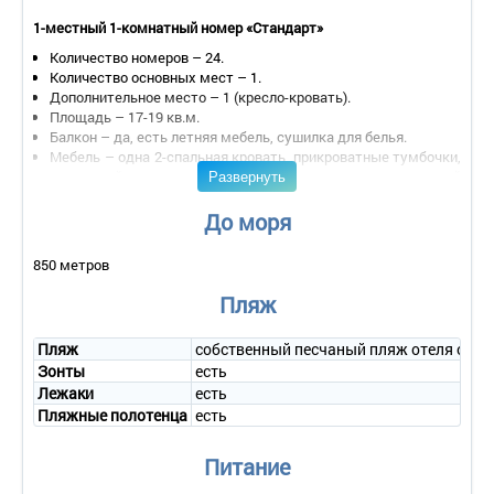
1-местный 1-комнатный номер «Стандарт»
Количество номеров – 24.
Количество основных мест – 1.
Дополнительное место – 1 (кресло-кровать).
Площадь – 17-19 кв.м.
Балкон – да, есть летняя мебель, сушилка для белья.
Мебель – одна 2-спальная кровать, прикроватные тумбочки,
Развернуть
туалетный столик с зеркалом, стул, кресло, журнальный
столик.
Оборудование – телефон с внутренней связью, сейф,
До моря
кондиционер, телевизор, холодильник, набор посуды, набор
для чая и кофе, мини-бар (платно).
850 метров
Покрытие пола – ковровое покрытие.
Санузел – душевая кабина или ванна, фен, набор
Пляж
косметических принадлежностей, комплект полотенец,
халат, тапочки.
Пляж
собственный песчаный пляж отеля обор
Wi - Fi .
Зонты
есть
Сервис:
Лежаки
есть
- уборка номера – ежедневно;
Пляжные полотенца
есть
- смена белья – 1 раз в 3 дня;
- смена полотенец – ежедневно.
Питание
2-местный 1-комнатный номер «Стандарт»