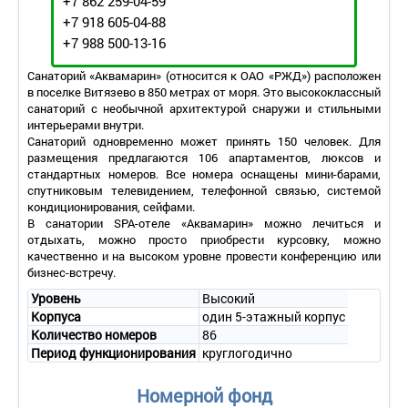
+7 862 259-04-59
+7 918 605-04-88
+7 988 500-13-16
Санаторий «Аквамарин» (относится к ОАО «РЖД») расположен
в поселке Витязево в 850 метрах от моря. Это высококлассный
санаторий с необычной архитектурой снаружи и стильными
интерьерами внутри.
Санаторий одновременно может принять 150 человек. Для
размещения предлагаются 106 апартаментов, люксов и
стандартных номеров. Все номера оснащены мини-барами,
спутниковым телевидением, телефонной связью, системой
кондиционирования, сейфами.
В санатории SPA-отеле «Аквамарин» можно лечиться и
отдыхать, можно просто приобрести курсовку, можно
качественно и на высоком уровне провести конференцию или
бизнес-встречу.
Уровень
Высокий
Корпуса
один 5-этажный корпус
Количество номеров
86
Период функционирования
круглогодично
Номерной фонд