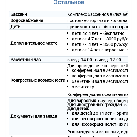
Остальное
Мебель – одна 2-спальная кровать или две 1-спальные
кровати, прикроватные тумбочки, туалетный столик с
Бассейн
Комплекс бассейнов включает в с
зеркалом, стул, диван, журнальный столик, шкаф.
Водоснабжение
постоянно горячая и холодная во
Оборудование – телефон с внутренней связью, сейф,
кондиционер, телевизор, холодильник, набор посуды, набор
Дети
принимаются с любого возраста, 
для чая и кофе, мини-бар (платно).
дети до 4 лет – бесплатно;
Покрытие пола – ковровое покрытие.
дети от 4-7 лет – 3000 руб/сутки
Санузел – душевая кабина или ванна, биде, фен, набор
Дополнительное место
дети 7-14 лет – 3500 руб/сутки;
косметических принадлежностей, комплект полотенец,
дети от 14 лет и взрослые - ут
халат, тапочки.
Wi - Fi .
Расчетный час
заезд: 14:00 - выезд: 12:00
Сервис:
Для проведения конференций, се
конференц-зал вместимостью до
- уборка номера – ежедневно;
конференц-зал вместимостью до
- смена белья – 1 раз в 3 дня;
Конгрессные возможности
банкетный зал вместимостью до
- смена полотенец – ежедневно.
амфитеатр.
2-местный 2-комнатный номер «Апартаменты»
Конференц-залы оснащены качест
Количество номеров – 4.
Для взрослых
: ваучер, общеграж
Для иностранных граждан
: загра
Количество основных мест – 2.
Для детей:
Дополнительное место – 1 (раскладной диван).
для детей до 14 лет – оригинал
Документы для заезда
Площадь – 62 кв.м.
для несовершеннолетних детей 
Балкон – да, есть летняя мебель, сушилка для белья.
для несовершеннолетних лиц от
Мебель – одна 2-спальная кровать, прикроватные тумбочки,
Рекомендуем и взрослым, и детям
туалетный столик с зеркалом, стул, комод, обеденный стол