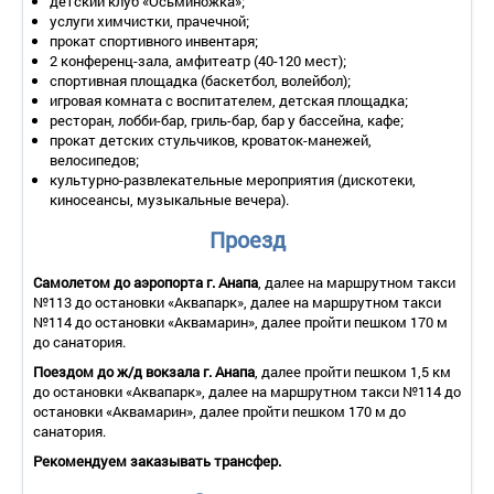
детский клуб «Осьминожка»;
Дополнительное место – 1 (раскладной диван).
услуги химчистки, прачечной;
Площадь – 35 кв.м.
прокат спортивного инвентаря;
Балкон – да, есть летняя мебель, сушилка для белья.
2 конференц-зала, амфитеатр (40-120 мест);
Мебель – одна 2-спальная кровать или две 1-спальные
спортивная площадка (баскетбол, волейбол);
кровати, прикроватные тумбочки, туалетный столик с
игровая комната с воспитателем, детская площадка;
зеркалом, стул, диван, кресло, журнальный столик.
ресторан, лобби-бар, гриль-бар, бар у бассейна, кафе;
Оборудование – телефон с внутренней связью, сейф,
прокат детских стульчиков, кроваток-манежей,
кондиционер, телевизор, холодильник, набор посуды, набор
велосипедов;
для чая и кофе, мини-бар (платно).
культурно-развлекательные мероприятия (дискотеки,
Покрытие пола – ковровое покрытие.
киносеансы, музыкальные вечера).
Санузел – душевая кабина или ванна, фен, набор
косметических принадлежностей, комплект полотенец,
Проезд
халат, тапочки.
Wi - Fi .
Сервис:
Самолетом до аэропорта г. Анапа
, далее на маршрутном такси
№113 до остановки «Аквапарк», далее на маршрутном такси
- уборка номера – ежедневно;
№114 до остановки «Аквамарин», далее пройти пешком 170 м
- смена белья – 1 раз в 3 дня;
до санатория.
- смена полотенец – ежедневно.
Поездом до ж/д вокзала г. Анапа
, далее пройти пешком 1,5 км
2-местный 2-комнатный номер «Люкс»
до остановки «Аквапарк», далее на маршрутном такси №114 до
Количество номеров – 61.
остановки «Аквамарин», далее пройти пешком 170 м до
Количество основных мест – 2.
санатория.
Дополнительное место – 1 (раскладной диван).
Рекомендуем заказывать трансфер.
Площадь – 39 кв.м.
Балкон – да, есть летняя мебель, сушилка для белья.