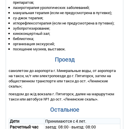
столик, телевизор, холодильник, санузел с душем;
препаратов;
лазеротерапия урологических заболеваний;
2-местный 2-комнатный «Люкс»
(площадь – 23,2 кв. м.)
мануальная терапия (если не предусмотрена в путевке);
оформлен в бежевой гамме, есть выход на балкон.
су-джок терапия;
Номер состоит из спальни и гостиной.
иглорефлексотерапия (если не предусмотрена в путевке);
зубопротезирование;
В номере: одна 2-спальная кровать, прикроватные тумбочки в
киноконцертный зал;
спальне, диван и кресла в гостиной, шкаф, журнальный столик,
библиотека;
телевизор, холодильник, санузел с душем, ванной.
организация экскурсий;
посещение музеев, выставок.
Проезд
самолетом до аэропорта г. Минеральные воды, от аэропорта
на такси, м/т или электропоезде до г. Пятигорск, затем на
общественном транспорте или такси до ост. «Ленинские
скалы»;
поездом до ж/д вокзала г. Пятигорск, далее на маршрутном
такси или автобусе №1 до ост. «Ленинские скалы».
Остальное
Дети
Принимаются с 4 лет.
Расчетный час
заезд: 08:00 - выезд: 08:00