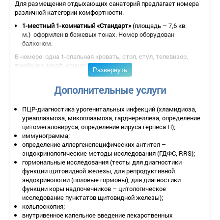
Для размещения отдыхающих санаторий предлагает номера
различной категории комфортности.
1-местный 1-комнатный «Стандарт»
(площадь – 7,6 кв.
м.) оформлен в бежевых тонах. Номер оборудован
балконом.
В номере: одна 1-спальная кровать, стол, стул, телевизор,
тумбочка, шкаф, санузел с душем;
Развернуть
2-местный 1-комнатный «Стандарт»
(площадь – 13,6 кв.
м.) оформлен в светлых тонах. Номер оборудован балконом.
Дополнительные услуги
В номере: две 1-спальные кровати, стол, стул, телевизор,
ПЦР-диагностика урогенитальных инфекций (хламидиоза,
тумбочка, шкаф, холодильник, санузел с душем;
уреаплазмоза, микоплазмоза, гарднереллеза, определение
1-местный 1-комнатный номер 1 категории
(площадь – 7,6
цитомегаловируса, определение вируса герпеса П);
кв. м.) выдержан в бежевой гамме, есть балкон.
иммунограмма;
определение аллергенспецифических антител –
В номере: одна 1-спальная кровать, стол, стул, телевизор,
эндокринологические методы исследования (ГДФС, RRS);
тумбочка, шкаф, холодильник, санузел с душем;
гормональные исследования (тесты для диагностики
2-местный 2-комнатный номер
(площадь – 27,4 кв. м.)
функции щитовидной железы, для репродуктивной
выполнен в пастельной гамме, есть выход на балкон.
эндокринологии (половые гормоны), для диагностики
функции коры надпочечников – цитологическое
Номер состоит из гостиной и спальни.
исследование пунктатов щитовидной железы);
В номере: две 1-спальные кровати, прикроватные тумбочки в
кольпоскопия;
спальне, стенка, диван и кресла в гостиной, журнальный
внутривенное капельное введение лекарственных