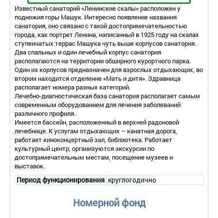
Известный санаторий «Ленинские скалы» расположен у
подножия горы Машук. Интересно появление названия
санатория, оно связано с такой достопримечательностью
города, как портрет Ленина, написанный в 1925 году на скалах
ступенчатых террас Машука чуть выше корпусов санатория.
Два спальных и один лечебный корпус санатория
располагаются на территории обширного курортного парка.
Один из корпусов предназначен для взрослых отдыхающих, во
втором находится отделение «Мать и дитя». Здравница
располагает номера разных категорий.
Лечебно-диагностическая база санатория располагает самым
современным оборудованием для лечения заболеваний
различного профиля.
Имеется бассейн, расположенный в верхней радоновой
лечебнице. К услугам отдыхающих – канатная дорога,
работает киноконцертный зал, библиотека. Работает
культурный центр, организуются экскурсии по
достопримечательным местам, посещение музеев и
выставок.
Период функционирования
круглогодично
Номерной фонд