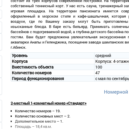
состоит из трех корпусов современной постройки. На территори
собственный теннисный корт. У нас есть сауна, тренажерный за
игровая площадка. На территории пансионата имеется совр
оформленный в морском стиле и кафе-шашлычная, которая 
воздухе, где по Вашему заказу могут быть приготовлены
изысканные блюда. В баре есть бильярд. Принимать солнечны
бассейнов с подогреваемой водой, а глубина детского бассейна
гостям. Вам будет предложена увлекательная экскурсионная 
аквапарки Анапы и Геленджика, посещение завода шампанских вин
г.Абинск.
Уровень
средний
Корпуса
Корпуса: 4-этаж
Вместимость объекта
100
Количество номеров
47
Период функционирования
с мая по сентябр
Номерной
2-местный 1-комнатный номер «Стандарт»
Количество номеров – 19.
Количество основных мест – 2.
Дополнительное место – 1.
Площадь – 18,4 кв.м.