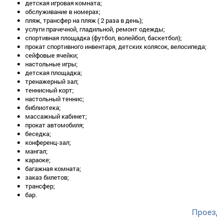
детская игровая комната;
2-местный 1-комнатный номер «Полулюкс»
обслуживание в номерах;
пляж, трансфер на пляж ( 2 раза в день);
Количество номеров – 13.
услуги прачечной, гладильной, ремонт одежды;
Количество основных мест – 2.
спортивная площадка (футбол, волейбол, баскетбол);
Дополнительное место – 1.
прокат спортивного инвентаря, детских колясок, велосипеда;
Площадь – 25-30 кв.м.
сейфовые ячейки;
Балкон – да.
настольные игры;
Мебель – две 1-спальные кровати или одна 2-спальная кровать
детская площадка;
столик, стулья, шкаф, кресло.
тренажерный зал;
Оборудование – телефон, холодильник, телевизор, кондиционер.
теннисный корт;
Покрытие пола – ковровое покрытие, паркет.
настольный теннис;
Санузел – душевая кабина, набор туалетных принадлежностей, х
библиотека;
Сервис:
массажный кабинет;
- уборка номера – ежедневно;
прокат автомобиля;
- смена белья – 1 раз в 3 дня;
беседка;
- смена полотенец – 1 раз в 3 дня.
конференц-зал;
мангал;
2-местный 2-комнатный номер «Люкс»
караоке;
Количество номеров – 3.
багажная комната;
Количество основных мест – 2.
заказ билетов;
Дополнительное место – 1.
трансфер;
Площадь – 55,4 кв.м.
бар.
Балкон – да.
Мебель – одна 2-спальная кровать, прикроватные тумбочки, ком
Проез