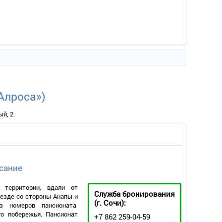
Алроса»)
й, 2.
сание
 территории, вдали от
Служба бронирования
езде со стороны Анапы и
(г. Сочи):
Из номеров пансионата
о побережья. Пансионат
+7 862 259-04-59