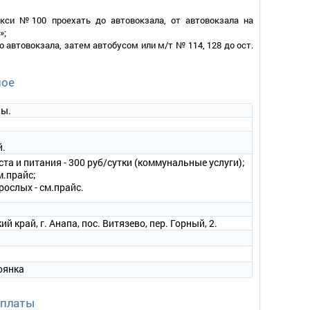
визор, кондиционер, набор посуды.
кси №100 проехать до автовокзала, от автовокзала на
»;
адлежностей, халат, тапочки.
о автовокзала, затем автобусом или м/т № 114, 128 до ост.
ное
ды.
й.
ста и питания - 300 руб/сутки (коммунальные услуги);
м.прайс;
рослых - см.прайс.
плект мягкой мебели, журнальный столик, стулья, шкаф,
левизора, 2 кондиционера, набор посуды.
 край, г. Анапа, пос. Витязево, пер. Горный, 2.
длежностей, халат, тапочки.
оянка
оплаты