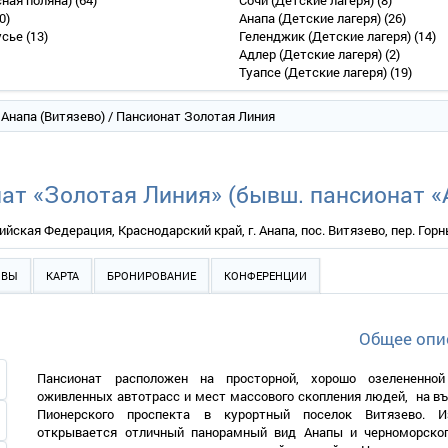
сная поляна)
(64)
Сочи (Детские лагеря)
(8)
0)
Анапа (Детские лагеря)
(26)
усье
(13)
Геленджик (Детские лагеря)
(14)
Адлер (Детские лагеря)
(2)
Туапсе (Детские лагеря)
(19)
/
Анапа (Витязево)
/ Пансионат Золотая Линия
ат «Золотая Линия» (бывш. пансионат «
ийская Федерация, Краснодарский край, г. Анапа, пос. Витязево, пер. Горны
ЫВЫ
КАРТА
БРОНИРОВАНИЕ
КОНФЕРЕНЦИИ
Общее опи
Пансионат расположен на просторной, хорошо озелененной
оживленных автотрасс и мест массового скопления людей, на въ
Пионерского проспекта в курортный поселок Витязево. 
открывается отличный панорамный вид Анапы и черноморског