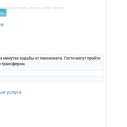
альный столик, стулья, шкаф, кресло.
ть
ря
 минутах ходьбы от пансионата. Гости могут пройти
ым трансфером.
альный столик, 2 стула, шкаф, кресло.
ые услуги