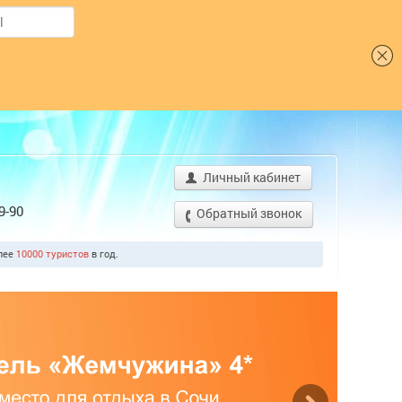
Шрифт
Личный кабинет
9-90
Обратный звонок
олее
10000 туристов
в год.