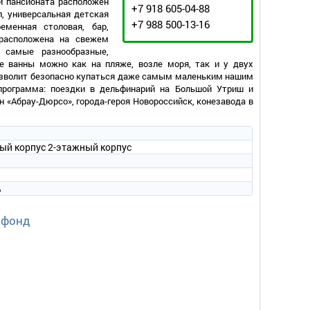
и пансионата расположен
+7 918 605-04-88
л, универсальная детская
+7 988 500-13-16
еменная столовая, бар,
расположена на свежем
 самые разнообразные,
е ванны можно как на пляже, возле моря, так и у двух
 позволит безопасно купаться даже самым маленьким нашим
программа: поездки в дельфинарий на Большой Утриш и
 «Абрау-Дюрсо», города-героя Новороссийск, конезавода в
ный корпус 2-этажный корпус
ь
 фонд