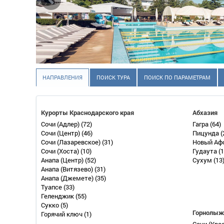
НАПРАВЛЕНИЯ
ПОИСК ТУРА
ПОИСК ПО ПАРАМЕТРАМ
Курорты Краснодарского края
Абхазия
Сочи (Адлер)
(72)
Гагра
(64)
Сочи (Центр)
(46)
Пицунда
(
Сочи (Лазаревское)
(31)
Новый Аф
Сочи (Хоста)
(10)
Гудаута
(1
Анапа (Центр)
(52)
Сухум
(13
Анапа (Витязево)
(31)
Анапа (Джемете)
(35)
Туапсе
(33)
Геленджик
(55)
Сукко
(5)
Горнолыж
Горячий ключ
(1)