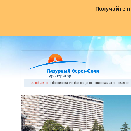
Главная
О компании
Прайс лист
Агентствам
Где
Получайте 
1100 объектов
| бронирование без наценок | широкая агентская се