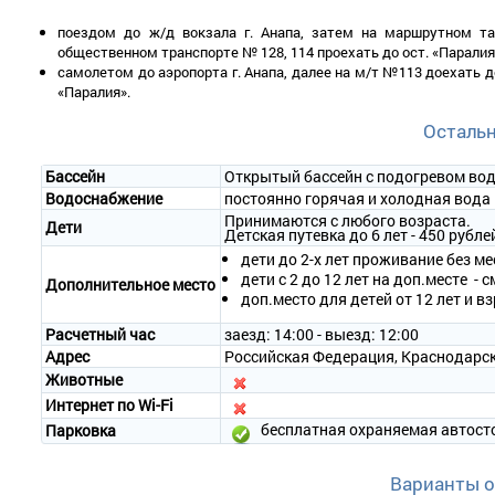
кресло.
Оборудование – телефон, холодильник, DVD-проигрыватель, теле
поездом до ж/д вокзала г. Анапа, затем на маршрутном та
Покрытие пола – ковровое покрытие, паркет.
общественном транспорте № 128, 114 проехать до ост. «Паралия
Санузел – душевая кабина или ванна, фен, набор туалетных прин
самолетом до аэропорта г. Анапа, далее на м/т №113 доехать д
Сервис:
«Паралия».
- уборка номера – ежедневно;
Осталь
- смена белья – 1 раз в 3 дня;
- смена полотенец – 1 раз в 3 дня.
Бассейн
Открытый бассейн с подогревом во
2-местный 2-уровневый номер «Апартаменты»
Водоснабжение
постоянно горячая и холодная вода
Количество номеров – 1.
Принимаются с любого возраста.
Дети
Количество основных мест – 2.
Детская путевка до 6 лет - 450 рубле
Дополнительное место – 1.
дети до 2-х лет проживание без ме
Площадь – 86,4 кв.м.
дети с 2 до 12 лет на доп.месте - с
Дополнительное место
Балкон – да.
доп.место для детей от 12 лет и вз
Мебель – одна 2-спальная кровать, прикроватные тумбочки, ком
кресло.
Расчетный час
заезд: 14:00 - выезд: 12:00
Оборудование – телефон, холодильник, DVD-проигрыватель, 2 те
Адрес
Российская Федерация, Краснодарский
Покрытие пола – ковровое покрытие, паркет.
Животные
2 санузла – душевая кабина, ванна, фен, набор туалетных прина
Интернет по Wi-Fi
Сервис:
бесплатная охраняемая автост
Парковка
- уборка номера – ежедневно;
- смена белья – 1 раз в 3 дня;
Варианты 
- смена полотенец – 1 раз в 3 дня.