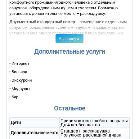
комфортного проживания одного человека с отдельным
санузлом, оборудованным душем и туалетом. Возможно
установить дополнительное место – раскладушку.
Двухместный стандартный номер
– помещение с отдельным
санузлом, оснащенным туалетом и душем, и возможностью
установки еще одного спального места в виде раскладушки.
Развернуть
Трехместный стандартный номер
– помещение,
оборудованное отдельным санузлом с туалетом и душем.
Дополнительные услуги
Двухместный двухкомнатный номер "Полулюкс" – хорошо
отделанное и обставленное мягкой мебелью помещение,
• Интернет
разделенное на спальню и гостиную и имеющее отдельный
санузел с душем и туалетом. В номере есть телевизор, а
• Бильярд
также предусмотрены дополнительные спальные места на
• Экскурсии
мягком раскладном диване.
• Медпункт
• Бар
Остальное
Принимаются с любого возраста.
Дети
До 4 лет бесплатно
Стандарт- раскладушка
Дополнительное место
Полулюкс- раскладной диван