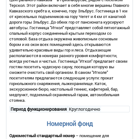
Терскол. Этот район включает в себя многие вершины Главного
Кавказского хребта и, конечно, гору Эльбрус. Гостиница в 1 км
от кресельных подъемников на гору Чегет и 4 км от канатной
дороги горы Эльбрус. До обеих гор от пансионата курсируют
автобусы. Гостиница "Иткол" представляет собой пятиэтажный
спальный корпус соединенный крытым переходом со
столовой. База отдыха окружена живописным сосновым
бором и из окон всех помещений здесь открываются
удивительно красивые виды гор и леса. Отдыхающие
располагаются в номерах разного уровня комфортности,
всегда уютных и чистых. Гостиница "Иткол" предлагает своим
гостям посетить чудесную сауну, посещая которую вы
сможете очистить свой организм. В самом "Итколе"
посетителям предлагаются следующие услуги: прокат
горнолыжного снаряжения, лыжехранилище. Каток,
экскурсионное бюро, настольный теннис, кафетерий, бар,
медпункт, подземный охраняемый гараж, автомобильная
стоянка.
Период функционирования
Круглогодично
Номерной фонд
Одноместный стандартный номер
– помещение для