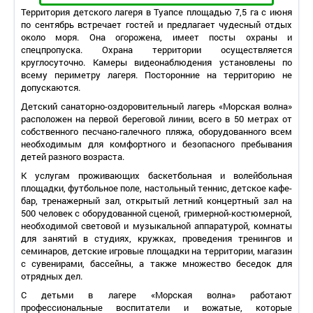
Территория
детского лагеря в Туапсе
площадью 7,5 га с июня
по сентябрь встречает гостей и предлагает чудесный отдых
около моря. Она огорожена, имеет посты охраны и
спецпропуска. Охрана территории осуществляется
круглосуточно. Камеры видеонаблюдения установлены по
всему периметру лагеря. Посторонние на территорию не
допускаются.
Детский санаторно-оздоровительный лагерь «Морская волна»
расположен на первой береговой линии, всего в 50 метрах от
собственного песчано-галечного пляжа, оборудованного всем
необходимым для комфортного и безопасного пребывания
детей разного возраста.
К услугам проживающих баскетбольная и волейбольная
площадки, футбольное поле, настольный теннис, детское кафе-
бар, тренажерный зал, открытый летний концертный зал на
500 человек с оборудованной сценой, гримерной-костюмерной,
необходимой световой и музыкальной аппаратурой, комнаты
для занятий в студиях, кружках, проведения тренингов и
семинаров, детские игровые площадки на территории, магазин
с сувенирами, бассейны, а также множество беседок для
отрядных дел.
С детьми в лагере «Морская волна» работают
профессиональные воспитатели и вожатые, которые