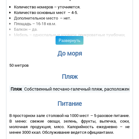
Количество номеров – уточняется.
Количество основных мест – 4-5.
Дополнительное место – нет.
Площадь – 16-18 кв.м.
Балкон – да.
Мебель – односпальные кровати, прикроватные тумбочки,
Развернуть
стулья, шкаф.
Оборудование – нет.
Санузел – умывальник, зеркало, унитаз, душ.
До моря
Сервис:
50 метров
- уборка номера – ежедневно;
- смена белья – 1 раз в 7 дней;
Пляж
- смена полотенец – 1 раз в 7 дней.
Пляж
Собственный песчано-галечный пляж, расположенный все
Питание
В просторном зале столовой на 1000 мест – 5-разовое питание.
В меню: свежие овощи, зелень, фрукты, выпечка, соки,
молочная продукция, мясо. Калорийность ежедневно – не
менее 3000 ккал. Обслуживание ведется официантами.