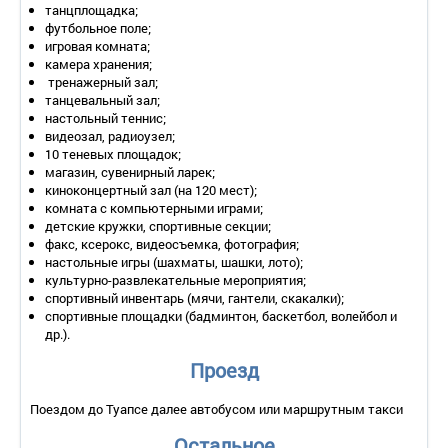
танцплощадка;
футбольное поле;
игровая комната;
камера хранения;
тренажерный зал;
танцевальный зал;
настольный теннис;
видеозал, радиоузел;
10 теневых площадок;
магазин, сувенирный ларек;
киноконцертный зал (на 120 мест);
комната с компьютерными играми;
детские кружки, спортивные секции;
факс, ксерокс, видеосъемка, фотография;
настольные игры (шахматы, шашки, лото);
культурно-развлекательные мероприятия;
спортивный инвентарь (мячи, гантели, скакалки);
спортивные площадки (бадминтон, баскетбол, волейбол и
др.).
Проезд
Поездом до Туапсе далее автобусом или маршрутным такси
Остальное