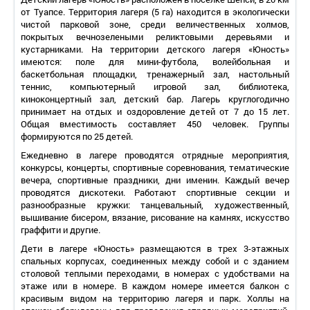
от Туапсе. Территория лагеря (5 га) находится в экологически
чистой парковой зоне, среди величественных холмов,
покрытых вечнозелеными реликтовыми деревьями и
кустарниками. На территории детского лагеря «Юность»
имеются: поле для мини-футбола, волейбольная и
баскетбольная площадки, тренажерный зал, настольный
теннис, компьютерный игровой зал, библиотека,
киноконцертный зал, детский бар. Лагерь круглогодично
принимает на отдых и оздоровление детей от 7 до 15 лет.
Общая вместимость составляет 450 человек. Группы
формируются по 25 детей.
Ежедневно в лагере проводятся отрядные мероприятия,
конкурсы, концерты, спортивные соревнования, тематические
вечера, спортивные праздники, дни именин. Каждый вечер
проводятся дискотеки. Работают спортивные секции и
разнообразные кружки: танцевальный, художественный,
вышивание бисером, вязание, рисование на камнях, искусство
граффити и другие.
Дети в лагере «Юность» размещаются в трех 3-этажных
спальных корпусах, соединенных между собой и с зданием
столовой теплыми переходами, в номерах с удобствами на
этаже или в номере. В каждом номере имеется балкон с
красивым видом на территорию лагеря и парк. Холлы на