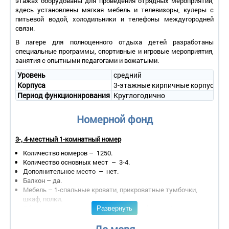
этажах оборудованы для проведения отрядных мероприятий,
здесь установлены мягкая мебель и телевизоры, кулеры с
питьевой водой, холодильники и телефоны междугородней
связи.
В лагере для полноценного отдыха детей разработаны
специальные программы, спортивные и игровые мероприятия,
занятия с опытными педагогами и вожатыми.
Уровень
средний
Корпуса
3-этажные кирпичные корпуса
Период функционирования
Круглогодично
Номерной фонд
3-, 4-местный 1-комнатный номер
Количество номеров – 1250.
Количество основных мест – 3-4.
Дополнительное место – нет.
Балкон – да.
Мебель – 1-спальные кровати, прикроватные тумбочки,
шкаф, полки.
Развернуть
Оборудование – телефон, холодильник (в холле).
Покрытие пола – ковровое покрытие.
Санузел – душ.