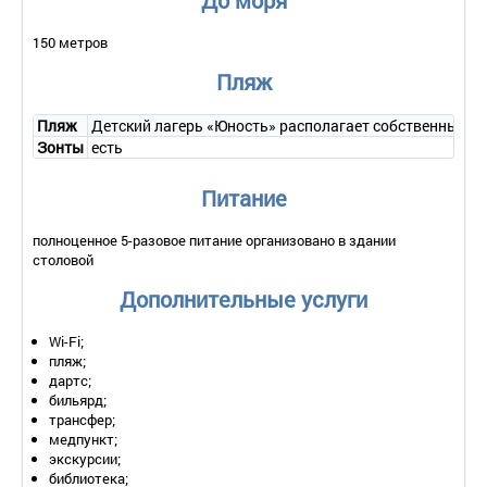
До моря
Сервис:
150 метров
- уборка номера – ежедневно;
- смена белья – 1 раз в 7 дней;
Пляж
- смена полотенец – 1 раз в 3 дня
Пляж
Детский лагерь «Юность» располагает собственным ме
Зонты
есть
Питание
полноценное 5-разовое питание организовано в здании
столовой
Дополнительные услуги
Wi-Fi;
пляж;
дартс;
бильярд;
трансфер;
медпункт;
экскурсии;
библиотека;