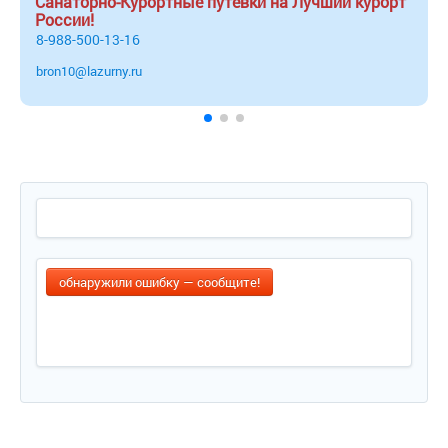
Санаторно-Курортные путёвки на Лучший курорт
России!
8-988-500-13-16
bron10@lazurny.ru
обнаружили ошибку — сообщите!