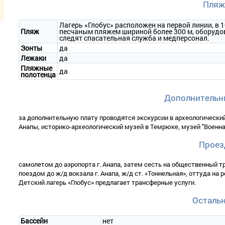
Пляж
Лагерь «Глобус» расположен на первой линии, в 
Пляж
песчаным пляжем шириной более 300 м, оборудо
следят спасательная служба и медперсонал.
Зонты
да
Лежаки
да
Пляжные
да
полотенца
Дополнительн
за дополнительную плату проводятся экскурсии в археологически
Анапы, историко-археологический музей в Темрюке, музей "Военная
Проез
самолетом до аэропорта г. Анапа, затем сесть на общественный тр
поездом до ж/д вокзала г. Анапа, ж/д ст. «Тоннельная», оттуда на 
Детский лагерь «Глобус» предлагает трансферные услуги.
Осталь
Бассейн
нет