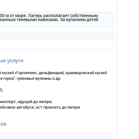
100 м от моря. Лагерь располагает собственным
ванным теневыми навесами. За купанием детей
ые услуги
й музей «Горгиппия», дельфинарий, краеведческий музей
 горка", грязевые вулканы и др.
д
анспорт, идущий до лагеря;
рейсовом автобусе, м/т проехать до лагеря.
ное