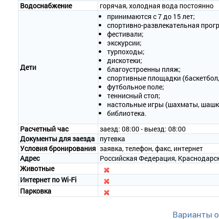
Водоснабжение
горячая, холодная вода постоянно
принимаются с 7 до 15 лет;
спортивно-развлекательная прог
фестивали;
экскурсии;
турпоходы;
дискотеки;
Дети
благоустроенны пляж;
спортивные площадки (баскетбол,
футбольное поле;
теннисный стол;
настольные игры (шахматы, шашк
библиотека.
Расчетный час
заезд: 08:00 - выезд: 08:00
Документы для заезда
путевка
Условия бронирования
заявка, телефон, факс, интернет
Адрес
Российская Федерация, Краснодарски
Животные
Интернет по Wi-Fi
Парковка
Варианты 