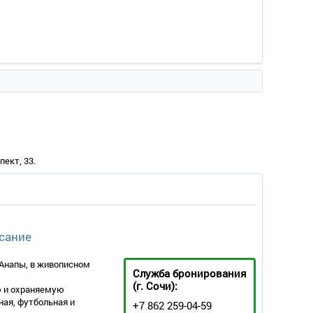
ект, 33.
сание
т Анапы, в живописном
Служба бронирования
(г. Сочи):
ю и охраняемую
ная, футбольная и
+7 862 259-04-59