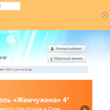
Шрифт
Личный кабинет
9-90
Обратный звонок
олее
10000 туристов
в год.