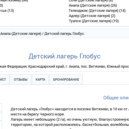
сная поляна)
(64)
Сочи (Детские лагеря)
(8)
0)
Анапа (Детские лагеря)
(26)
усье
(13)
Геленджик (Детские лагеря)
(14)
Адлер (Детские лагеря)
(2)
Туапсе (Детские лагеря)
(19)
/
Анапа (Детские лагеря)
/ Детский лагерь Глобус
Детский лагерь Глобус
кая Федерация, Краснодарский край, г. Анапа, пос. Витязево, Южный просп
ИСТ
ОТЗЫВЫ
КАРТА
БРОНИРОВАНИЕ
Общее опи
Детский лагерь «Глобус» находится в поселке Витязево, в 10 км о
месте на берегу Черного моря.
Лагерь имеет небольшую (2 га), но очень уютную, благоустроенну
территорию, на которой расположились: баскетбольная, волейболь