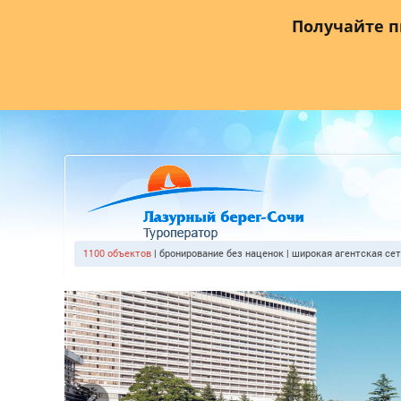
Главная
О компании
Прайс лист
Агентствам
Где
Получайте 
1100 объектов
| бронирование без наценок | широкая агентская се