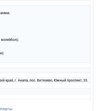
рамма;
 волейбол);
и);
й край, г. Анапа, пос. Витязево, Южный проспект, 33.
оплаты