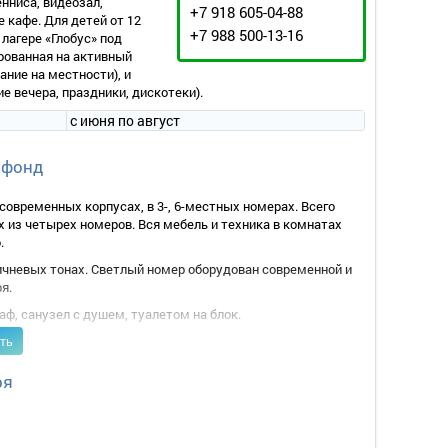
нниса, видеозал,
+7 918 605-04-88
 кафе. Для детей от 12
+7 988 500-13-16
лагере «Глобус» под
рованная на активный
ание на местности), и
 вечера, праздники, дискотеки).
с июня по август
 фонд
современных корпусах, в 3-, 6-местных номерах. Всего
х из четырех номеров. Вся мебель и техника в комнатах
.
ичневых тонах. Светлый номер оборудован современной и
я.
аф, санузел с душем, туалетом на блок.
ть
ря