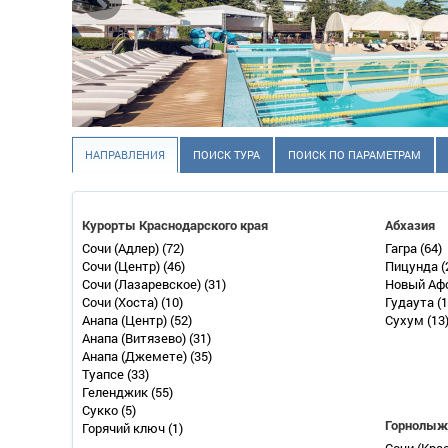
НАПРАВЛЕНИЯ
ПОИСК ТУРА
ПОИСК ПО ПАРАМЕТРАМ
Курорты Краснодарского края
Абхазия
Сочи (Адлер)
(72)
Гагра
(64)
Сочи (Центр)
(46)
Пицунда
(
Сочи (Лазаревское)
(31)
Новый Аф
Сочи (Хоста)
(10)
Гудаута
(1
Анапа (Центр)
(52)
Сухум
(13
Анапа (Витязево)
(31)
Анапа (Джемете)
(35)
Туапсе
(33)
Геленджик
(55)
Сукко
(5)
Горнолыж
Горячий ключ
(1)