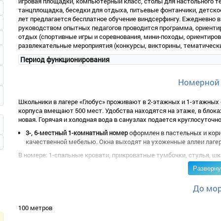
игровая площадки, компьютерный класс, столы для настольного те
танцплощадка, беседки для отдыха, питьевые фонтанчики, детское
лет предлагается бесплатное обучение виндсерфингу. Ежедневно в 
руководством опытных педагогов проводится программа, ориенти
отдых (спортивные игры и соревнования, мини-походы, ориентиров
развлекательные мероприятия (конкурсы, викторины, тематические
Период функционирования
Номерной
Школьники в лагере «Глобус» проживают в 2-этажных и 1-этажных 
корпуса вмещают 500 мест. Удобства находятся на этаже, в блока
новая. Горячая и холодная вода в санузлах подается круглосуточно
3-, 6-местный 1-комнатный номер
оформлен в пастельных и кор
качественной мебелью. Окна выходят на ухоженные аллеи лагер
В номере: 1-спальные кровати, прикроватные тумбочки, стулья, шк
Разверну
До мо
100 метров