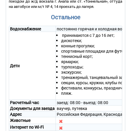
поездом до ж/д вокзала г. Анапа или ст. «Тоннельная», оттуда
на автобусе или м/т № 4, 14 проехать до лагеря.
Остальное
Водоснабжение
постоянно горячая и холодная вода
принимаются с 7 до 16 лет;
дискотеки;
конные прогулки;
спортивные площадки для футбола, 
теннисный корт;
ярмарки;
Дети
турпоходы;
экскурсии;
тренажерный, танцевальный залы;
секции, курсы, кружки, клубы по ин
фестивали, конкурсы, праздничные
пляж.
Расчетный час
заезд: 08:00 - выезд: 08:00
Документы для заезда
ваучер, путевка
Адрес
Российская Федерация, Краснодарский к
Животные
Интернет по Wi-Fi