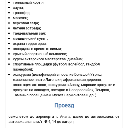
теннисный корт;я
сауна;
трансфер;
магазин;
верховая езда;
летняя эстрада;
танцевальный зал;
медицинский пункт;
охрана территории;
площадка в препятствиями;
крытый спортивный комплекс;
курсы актерского мастерства, дизайна;
спортивные площадки (футбол, волейбол, гандбол,
пионербол);
экскурсии (дельфинарий в поселке Большой Утриш,
живописное плато Лагонаки, африканская деревня,
плантация лотосов, экскурсия в Анапу, морские прогулки и
прогулки на лошадях, поездки в Новороссийск, Темрюк,
Тамань с посещением музея Лермонтова и др. ).
Проезд
самолетом до аэропорта г. Анапа, далее до автовокзала, от
автовокзала на м/т № 4, 14 до лагеря;