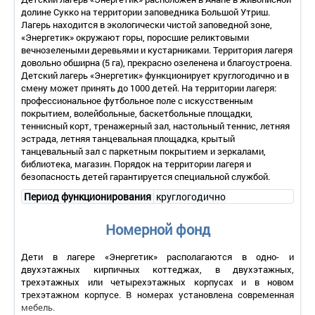
долине Сукко на территории заповедника Большой Утриш.
Лагерь находится в экологически чистой заповедной зоне,
«Энергетик» окружают горы, поросшие реликтовыми
вечнозелеными деревьями и кустарниками. Территория лагеря
довольно обширна (5 га), прекрасно озеленена и благоустроена.
Детский лагерь «Энергетик» функционирует круглогодично и в
смену может принять до 1000 детей. На территории лагеря:
профессиональное футбольное поле с искусственным
покрытием, волейбольные, баскетбольные площадки,
теннисный корт, тренажерный зал, настольный теннис, летняя
эстрада, летняя танцевальная площадка, крытый
танцевальный зал с паркетным покрытием и зеркалами,
библиотека, магазин. Порядок на территории лагеря и
безопасность детей гарантируется специальной службой.
Период функционирования
круглогодично
Номерной фонд
Дети в лагере «Энергетик» располагаются в одно- и
двухэтажных кирпичных коттеджах, в двухэтажных,
трехэтажных или четырехэтажных корпусах и в новом
трехэтажном корпусе. В номерах установлена современная
мебель.