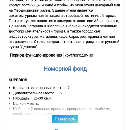
корпус гостиницы «Grand Astoria». Из окон отеля шикарный вид
на Феодосийский залив. Здание отеля является
архитектурным памятником и старейшей гостиницей города.
Гости могут остановится в номерах стилистике Айвазовского,
Деникина, Гагарина и Шаляпина. В близи находятся основные
достопримечательности города, а также городская
инфраструктура: магазины, кафе, бары, рестораны и летние
аттракционы. Отель предлагает питание в гранд-кафе русской
кухни "Деникин".
Период функционирования
круглогодично
Номерной фонд
SUPERIOR
Количество основных мест – 2.
Дополнительное место – 2.
Площадь – 25-30 кв.м.
Балкон – есть.
Мебель – 2-спальная кровать, прикроватные тумбочки,
шкаф, журнальный столик.
Развернуть
Оборудование – кондиционер, холодильник, телевизор.
Покрытие пола – ковровое покрытие.
Санузел – ванна, туалет.