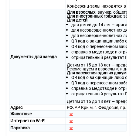
Конференц-залы находятся в Феод
Для взрослых
: ваучер, общеграж
Для иностранных гражда
н: загра
Для детей
:
для детей до 14 лет – оригинал
для несовершеннолетних детей 
для несовершеннолетних лиц от
QR код о вакцинации либо спра
QR код о перенесенном заболев
справка о медотводе и отрица
Документы для заезда
отрицательный результат ПЦР-т
Детям от 15 до 18 лет — предост
Рекомендуем и взрослым, и детям
Для заселения один из документо
QR код о вакцинации либо спра
QR код о перенесенном заболев
справка о медотводе и отрица
отрицательный результат ПЦР-т
Детям от 15 до 18 лет — предост
Адрес
РФ, АР Крым, г. Феодосия, пр. Айв
Животные
Интернет по Wi-Fi
Парковка