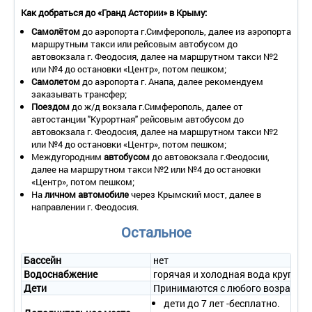
Как добраться до «Гранд Астории» в Крыму:
Количество основных мест – 2.
Дополнительное место – 1.
Самолётом
до аэропорта г.Симферополь, далее из аэропорта
Площадь – 13-20 кв.м.
маршрутным такси или рейсовым автобусом до
Балкон – нет.
автовокзала г. Феодосия, далее на маршрутном такси №2
Мебель – 2 односпальные кровати, шкаф, столик.
или №4 до остановки «Центр», потом пешком;
Оборудование – кондиционер, холодильник, телевизор.
Самолетом
до аэропорта г. Анапа, далее рекомендуем
Покрытие пола – ковровое покрытие.
заказывать трансфер;
Санузел – ванна/душ, туалет.
Поездом
до ж/д вокзала г.Симферополь, далее от
SINGLE
автостанции "Курортная" рейсовым автобусом до
автовокзала г. Феодосия, далее на маршрутном такси №2
Количество основных мест – 1.
или №4 до остановки «Центр», потом пешком;
Дополнительное место – детская кроватка.
Междугородним
автобусом
до автовокзала г.Феодосии,
Площадь – 12-14 кв.м.
далее на маршрутном такси №2 или №4 до остановки
Балкон – нет.
«Центр», потом пешком;
Мебель – 2 односпальные кровати, шкаф, столик.
На
личном автомобиле
через Крымский мост, далее в
Оборудование – кондиционер, холодильник, телевизор.
направлении г. Феодосия.
Покрытие пола – ковровое покрытие.
Санузел – ванна/душ, туалет.
Остальное
Бассейн
нет
Водоснабжение
горячая и холодная вода круглос
Дети
Принимаются с любого возраста.
дети до 7 лет -бесплатно.