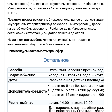
В номере: ТВ, холодильник, кондиционер, мини-сейф, набор
Симферополь), далее на автобусе Симферополь - Рыбачье до п.
мини-парфюмерии, набор мебели. Номер расположен в
Малореченское, остановка «Автостанция», далее пешком до
башне отеля. В каждом номере свой солярий с панорамным
отеля.
видом на море и Аю-Даг. Размещение до 5 человек.
Поездом до ж/д вокзала
г. Симферополь, далее от автостанции
«Курортная» (территория ж/д вокзала г. Симферополь), далее
на автобусе Симферополь - Рыбачье до п. Малореченское,
остановка «Автостанция», далее пешком до отеля.
На личном автомобиле
через Крымский мост, далее в
направлении г. Алушта, п.Малореченское
Рекомендуем заказывать трансфер.
Остальное
Бассейн
Открытый бассейн с пресной водой и
Водоснабжение
холодная и горячая вода – круглосут
Дети
Развивающая детская площадка, детс
дети до 6 лет без места и питания -
дети 6-15 лет – 6200 руб/сутки;
Дополнительное место
дети от 15 лет и взрослые – 9000 ру
Расчетный час
заезд: 14:00 - выезд: 12:00
Для взрослых:
ваучер, общегражданс
Для иностранных граждан:
загранпас