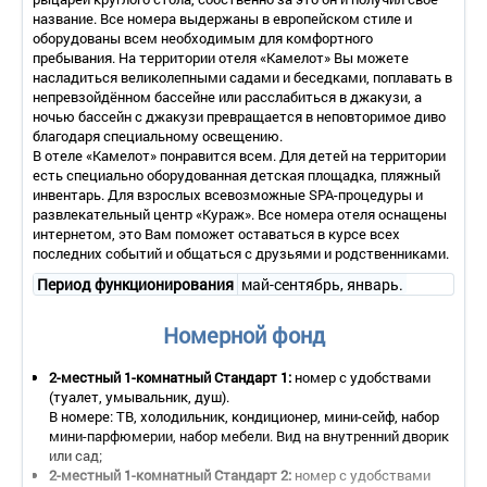
название. Все номера выдержаны в европейском стиле и
оборудованы всем необходимым для комфортного
пребывания. На территории отеля «Камелот» Вы можете
насладиться великолепными садами и беседками, поплавать в
непревзойдённом бассейне или расслабиться в джакузи, а
ночью бассейн с джакузи превращается в неповторимое диво
благодаря специальному освещению.
В отеле «Камелот» понравится всем. Для детей на территории
есть специально оборудованная детская площадка, пляжный
инвентарь. Для взрослых всевозможные SPA-процедуры и
развлекательный центр «Кураж». Все номера отеля оснащены
интернетом, это Вам поможет оставаться в курсе всех
последних событий и общаться с друзьями и родственниками.
Период функционирования
май-сентябрь, январь.
Номерной фонд
2-местный 1-комнатный Стандарт 1:
номер с удобствами
(туалет, умывальник, душ).
В номере: ТВ, холодильник, кондиционер, мини-сейф, набор
мини-парфюмерии, набор мебели. Вид на внутренний дворик
или сад;
2-местный 1-комнатный Стандарт 2:
номер с удобствами