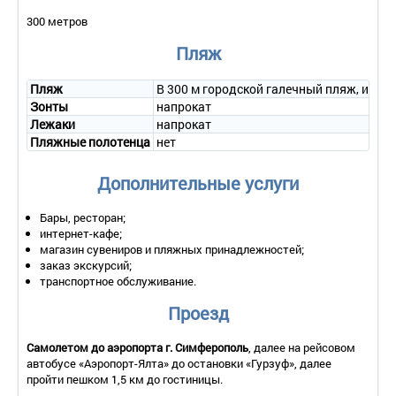
телевидением, холодильник, санузел с душем;
300 метров
2-местный Стандарт СЕВЕР
с балконом с 2 основными
местами
. В номере: 2 односпальные кровати, набор мягкой
Пляж
мебели, кондиционер, телевизор с кабельным
телевидением, холодильник, санузел с душем, балкон;
2-местный Стандарт ЮГ без балкона с 2 основными
Пляж
В 300 м городской галечный пляж, имее
местами
. В номере: 2 односпальные кровати, набор мягкой
Зонты
напрокат
мебели, кондиционер, телевизор с кабельным
Лежаки
напрокат
телевидением, холодильник, санузел с душем;
Пляжные полотенца
нет
2-местный Стандарт ЮГ с балконом с 2 основными
местами
. В номере: 2 односпальные кровати, набор мягкой
Дополнительные услуги
мебели, кондиционер, телевизор с кабельным
телевидением, холодильник, санузел с душем, балкон;
2-местный 2-комнатный Люкс с 2 основными местами и 1
Бары, ресторан;
доп. местом (диван)
. В номере: 1 двуспальная кровать, набор
интернет-кафе;
мягкой мебели, кондиционер, телевизор с кабельным
магазин сувениров и пляжных принадлежностей;
телевидением, холодильник, санузел с душем, балкон.
заказ экскурсий;
транспортное обслуживание.
Проезд
Самолетом до аэропорта
г. Симферополь
, далее на рейсовом
автобусе «Аэропорт-Ялта» до остановки «Гурзуф», далее
пройти пешком 1,5 км до гостиницы.