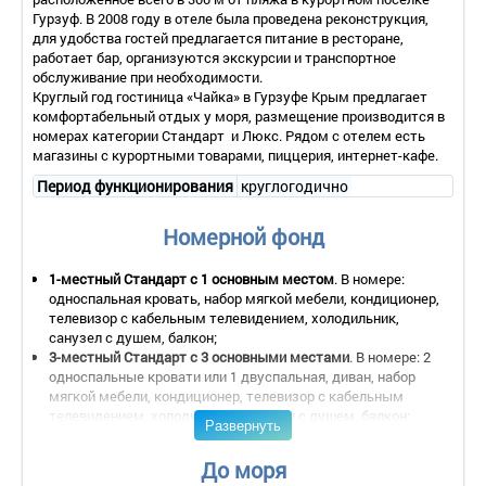
Гурзуф. В 2008 году в отеле была проведена реконструкция,
для удобства гостей предлагается питание в ресторане,
работает бар, организуются экскурсии и транспортное
обслуживание при необходимости.
Круглый год гостиница «Чайка» в Гурзуфе Крым предлагает
комфортабельный отдых у моря, размещение производится в
номерах категории Стандарт и Люкс. Рядом с отелем есть
магазины с курортными товарами, пиццерия, интернет-кафе.
Период функционирования
круглогодично
Номерной фонд
1-местный Стандарт с 1 основным местом
. В номере:
односпальная кровать, набор мягкой мебели, кондиционер,
телевизор с кабельным телевидением, холодильник,
санузел с душем, балкон;
3-местный Стандарт с 3 основными местами
. В номере: 2
односпальные кровати или 1 двуспальная, диван, набор
мягкой мебели, кондиционер, телевизор с кабельным
телевидением, холодильник, санузел с душем, балкон;
Развернуть
2-местный Стандарт СЕВЕР
без балкона с 2 основными
местами
. В номере: 2 односпальные кровати, набор мягкой
До моря
мебели, кондиционер, телевизор с кабельным