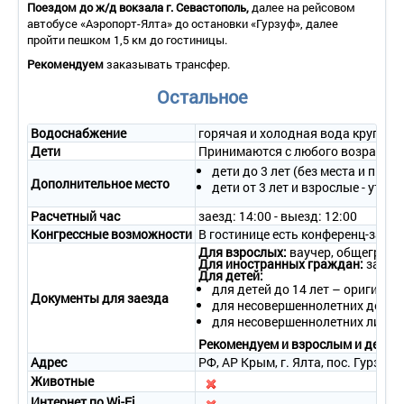
Поездом до ж/д вокзала
г. Севастополь
,
далее на рейсовом
автобусе «Аэропорт-Ялта» до остановки «Гурзуф», далее
пройти пешком 1,5 км до гостиницы.
Рекомендуем
заказывать трансфер.
Остальное
Водоснабжение
горячая и холодная вода круглос
Дети
Принимаются с любого возраста.
дети до 3 лет (без места и пита
Дополнительное место
дети от 3 лет и взрослые - утон
Расчетный час
заезд: 14:00 - выезд: 12:00
Конгрессные возможности
В гостинице есть конференц-зал 
Для взрослых:
ваучер, общегражд
Для иностранных граждан:
загран
Для детей:
для детей до 14 лет – оригинал
Документы для заезда
для несовершеннолетних детей 
для несовершеннолетних лиц от
Рекомендуем и взрослым и детям 
Адрес
РФ, АР Крым, г. Ялта, пос. Гурзуф,
Животные
Интернет по Wi-Fi