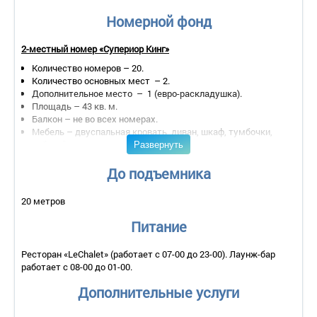
Номерной фонд
2-местный номер «Супериор Кинг»
Количество номеров – 20.
Количество основных мест – 2.
Дополнительное место – 1 (евро-раскладушка).
Площадь – 43 кв. м.
Балкон – не во всех номерах.
Мебель – двуспальная кровать, диван, шкаф, тумбочки,
Развернуть
рабочий стол, журнальный стол, кресло, зеркало.
Оборудование –
LCD
-телевизор со спутниковыми каналами,
мини-бар, кондиционер, индивидуальное отопление, телефон,
До подъемника
сейф, утюг и гладильная доска.
Покрытие пола – ковролин.
20 метров
Санузел – душевая кабина и ванна, фен, подогреваемый пол,
косметические средства для ванны, набор полотенец, халат,
Питание
тапочки.
Wi
-
Fi
.
Ресторан «
Le
Chalet
» (работает с 07-00 до 23-00). Лаунж-бар
Сервис:
работает с 08-00 до 01-00.
- уборка номера – ежедневно;
Дополнительные услуги
- смена белья – ежедневно;
- смена полотенец – ежедневно;