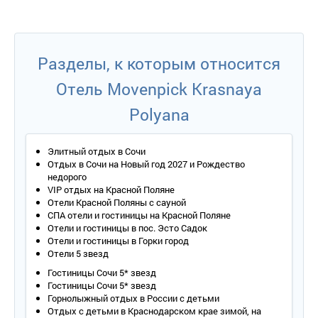
Оборудование –
LCD
-телевизор со спутниковыми каналами,
мини-бар, кондиционер, индивидуальное отопление, камин,
телефон, сейф, утюг и гладильная доска.
Покрытие пола – паркет.
Разделы, к которым относится
Санузел – ванна-джакузи, фен, подогреваемый пол,
косметические средства для ванны, набор полотенец, халат,
Отель Movenpick Krasnaya
тапочки.
Гостевой туалет.
Polyana
Wi
-
Fi
.
Сервис:
- уборка номера – ежедневно;
Элитный отдых в Сочи
Отдых в Сочи на Новый год 2027 и Рождество
- смена белья – ежедневно;
недорого
- смена полотенец – ежедневно;
VIP отдых на Красной Поляне
Отели Красной Поляны с сауной
- доставка газет по запросу;
СПА отели и гостиницы на Красной Поляне
- услуги няни по запросу;
Отели и гостиницы в пос. Эсто Садок
Отели и гостиницы в Горки город
- услуги СПА-массажа в номере.
Отели 5 звезд
2-местный 7-комнатный двухэтажный номер «Люкс Красная
Гостиницы Сочи 5* звезд
поляна»
Гостиницы Сочи 5* звезд
Количество номеров – 1.
Горнолыжный отдых в России с детьми
Количество основных мест – 2.
Отдых с детьми в Краснодарском крае зимой, на