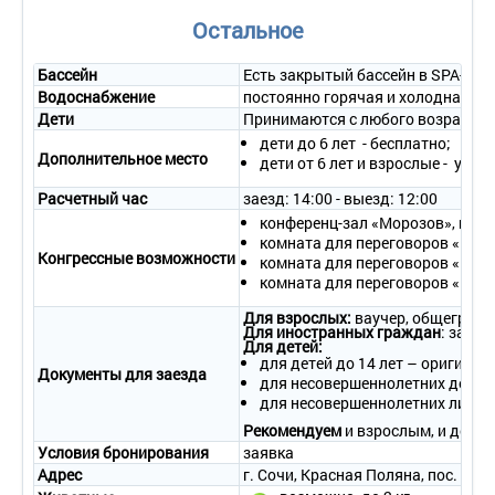
- смена белья – ежедневно;
Остальное
- смена полотенец – ежедневно;
- доставка газет по запросу;
Бассейн
Есть закрытый бассейн в SPA-цен
Водоснабжение
постоянно горячая и холодная во
- услуги няни по запросу;
Дети
Принимаются с любого возраста. 
- услуги СПА-массажа в номере.
дети до 6 лет - бесплатно;
Дополнительное место
2-местный 2-комнатный номер «Люкс»
дети от 6 лет и взрослые - уто
Количество номеров – 3.
Расчетный час
заезд: 14:00 - выезд: 12:00
Количество основных мест – 2.
конференц-зал «Морозов», площа
Дополнительное место – 1 (евро-раскладушка).
комната для переговоров «Роман
Площадь – 82 кв. м.
Конгрессные возможности
комната для переговоров «Волко
Балкон – да (стол, шезлонги).
комната для переговоров «Шерем
Мебель – двуспальная кровать, набор мягкой мебели,
гардероб, тумбочки, рабочий стол, обеденный стол,
Для взрослых:
ваучер, общегражд
журнальный стол, кресло, зеркало.
Для иностранных граждан
: загра
Для детей:
Оборудование –
LCD
-телевизор со спутниковыми каналами,
для детей до 14 лет – оригинал
мини-бар, кондиционер, индивидуальное отопление, камин,
Документы для заезда
для несовершеннолетних детей 
телефон, сейф, утюг и гладильная доска.
для несовершеннолетних лиц от
Покрытие пола – паркет.
Санузел – ванна-джакузи, фен, подогреваемый пол,
Рекомендуем
и взрослым, и детям
косметические средства для ванны, набор полотенец, халат,
Условия бронирования
заявка
тапочки.
Адрес
г. Сочи, Красная Поляна, пос. Эсто
Гостевой туалет.