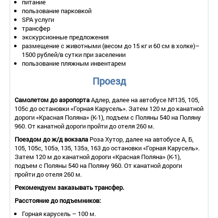
питание
пользование парковкой
- доставка газет по запросу;
SPA услуги
- услуги няни по запросу;
трансфер
экскурсионные предложения
- услуги СПА-массажа в номере.
размещение с животными (весом до 15 кг и 60 см в холке)–
2-местный номер «Супериор Твин»
1500 рублей/в сутки при заселении
пользование пляжным инвентарем
Количество номеров – 22.
Количество основных мест – 2.
Проезд
Дополнительное место – 1 (евро-раскладушка).
Площадь – 43 кв. м.
Самолетом до аэропорта
Адлер, далее на автобусе №135, 105,
Балкон – не во всех номерах.
105с до остановки «Горная Карусель». Затем 120 м до канатной
Мебель – 2 раздельные кровати, диван, шкаф, тумбочки,
дороги «Красная Поляна» (К-1), подъем с Поляны 540 на Поляну
рабочий стол, журнальный стол, кресло, зеркало.
960. От канатной дороги пройти до отеля 260 м.
Оборудование –
LCD
-телевизор со спутниковыми каналами,
мини-бар, кондиционер, индивидуальное отопление, телефон,
Поездом до ж/д вокзала
Роза Хутор, далее на автобусе А, Б,
сейф, утюг и гладильная доска.
105, 105с, 105э, 135, 135э, 163 до остановки «Горная Карусель».
Покрытие пола – ковролин.
Затем 120 м до канатной дороги «Красная Поляна» (К-1),
Санузел – душевая кабина и ванна, фен, подогреваемый пол,
подъем с Поляны 540 на Поляну 960. От канатной дороги
косметические средства для ванны, набор полотенец, халат,
пройти до отеля 260 м.
тапочки.
Рекомендуем заказывать трансфер.
Wi
-
Fi
.
Сервис:
Расстояние до подъемников:
- уборка номера – ежедневно;
Горная карусель – 100 м.