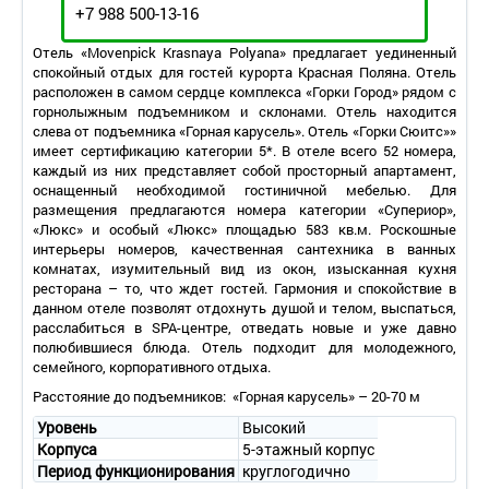
+7 988 500-13-16
Отель «Movenpick Krasnaya Polyana» предлагает уединенный
спокойный отдых для гостей курорта Красная Поляна. Отель
расположен в самом сердце комплекса «Горки Город» рядом с
горнолыжным подъемником и склонами. Отель находится
слева от подъемника «Горная карусель». Отель «Горки Сюитс»»
имеет сертификацию категории 5*. В отеле всего 52 номера,
каждый из них представляет собой просторный апартамент,
оснащенный необходимой гостиничной мебелью. Для
размещения предлагаются номера категории «Супериор»,
«Люкс» и особый «Люкс» площадью 583 кв.м. Роскошные
интерьеры номеров, качественная сантехника в ванных
комнатах, изумительный вид из окон, изысканная кухня
ресторана – то, что ждет гостей. Гармония и спокойствие в
данном отеле позволят отдохнуть душой и телом, выспаться,
расслабиться в SPA-центре, отведать новые и уже давно
полюбившиеся блюда. Отель подходит для молодежного,
семейного, корпоративного отдыха.
Расстояние до подъемников: «Горная карусель» – 20-70 м
Уровень
Высокий
Корпуса
5-этажный корпус
Период функционирования
круглогодично