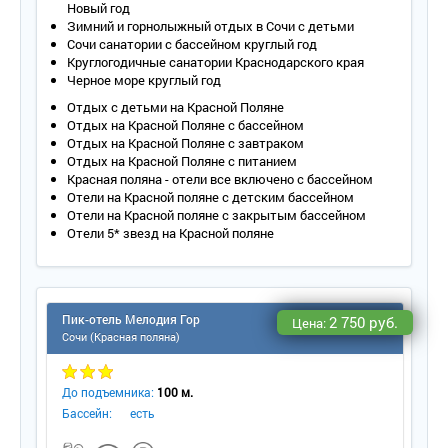
Дополнительное место – 1 (кровать или раскладушка).
Новый год
Площадь – 583 кв. м.
Зимний и горнолыжный отдых в Сочи с детьми
Балкон – 2 террасы (стол, шезлонги, зонтики от солнца,
Сочи санатории с бассейном круглый год
кофейный столик, диван)
Круглогодичные санатории Краснодарского края
Мебель – двуспальная кровать, набор мягкой мебели, 2
Черное море круглый год
раздельные кровати, гардероб, тумбочки, рабочий стол,
Отдых с детьми на Красной Поляне
обеденный стол, журнальный стол, кресло, зеркало.
Отдых на Красной Поляне с бассейном
Оборудование –
LCD
-телевизор со спутниковыми каналами,
Отдых на Красной Поляне с завтраком
мини-бар, кондиционер, индивидуальное отопление, камин,
Отдых на Красной Поляне с питанием
телефон, сейф, утюг и гладильная доска.
Красная поляна - отели все включено с бассейном
Покрытие пола – паркет.
Отели на Красной поляне с детским бассейном
2 санузела – ванна-джакузи, сауна, фен, подогреваемый пол,
Отели на Красной поляне с закрытым бассейном
косметические средства для ванны, набор полотенец, халат,
Отели 5* звезд на Красной поляне
тапочки.
СПА-зона с тренажерным залом (25 кв. м).
Гостевой туалет.
Wi
-
Fi
.
Сервис:
Пик-отель Мелодия Гор
2 750 руб.
Цена:
- уборка номера – ежедневно;
Сочи (Красная поляна)
- смена белья – ежедневно;
- смена полотенец – ежедневно;
До подъемника:
100 м.
- доставка газет по запросу;
Бассейн:
есть
- услуги няни по запросу;