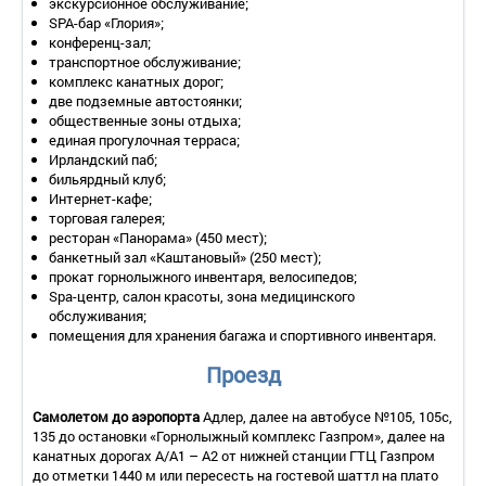
экскурсионное обслуживание;
кровати, диван, письменный стол, багажная полка, кресла.
SPA-бар «Глория»;
Оборудование – мини-бар, сейф, система охлаждения и
конференц-зал;
обогрева чиллер-фанкойл, телевизор со спутниковым
транспортное обслуживание;
телевидением, телефон.
комплекс канатных дорог;
Покрытие пола – ламинат.
две подземные автостоянки;
Санузел – душевая кабина, умывальник, унитаз, фен, пол с
общественные зоны отдыха;
подогревом.
единая прогулочная терраса;
Сервис:
Ирландский паб;
- уборка номера – ежедневно.
бильярдный клуб;
Интернет-кафе;
торговая галерея;
2-местный номер «Студия» (Studio Suite)
ресторан «Панорама» (450 мест);
Количество номеров – 19.
банкетный зал «Каштановый» (250 мест);
Количество основных мест – 2.
прокат горнолыжного инвентаря, велосипедов;
Дополнительное место – 1 (кровать).
Spa-центр, салон красоты, зона медицинского
Площадь – 35-40 кв.м.
обслуживания;
Балкон – да.
помещения для хранения багажа и спортивного инвентаря.
Мебель – одна 2-спальная кровать или две 1,5-спальные
кровати, прикроватные тумбочки, журнальный столик,
Проезд
кушетка, диван-кровать, письменный стол, стул, 2 кресла.
Оборудование – мини-бар, сейф, система охлаждения и
Самолетом до аэропорта
Адлер, далее на автобусе №105, 105с,
обогрева чиллер-фанкойл, телевизор со спутниковым
135 до остановки «Горнолыжный комплекс Газпром», далее на
телевидением, телефон.
канатных дорогах А/А1 – А2 от нижней станции ГТЦ Газпром
Покрытие пола – ламинат.
до отметки 1440 м или пересесть на гостевой шаттл на плато
Санузел – душевая кабина, ванна, умывальник, унитаз, биде,