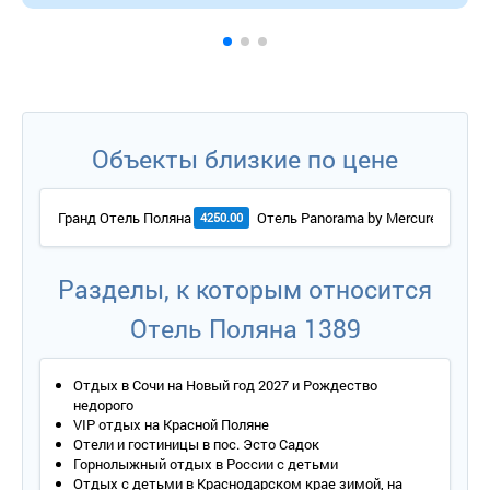
1 этаж: 3 номера с 2-спальной кроватью или двумя 1,5-
спальными кроватями, прикроватными тумбочками,
телевизором, телефоном, журнальным столиком,
письменным столом, стулом, 2 креслами, шкафом для
одежды, санузел с душевой кабиной или ванной,
умывальником, унитазом, полами с подогревом, феном (в
одном номере); гостиная с шкафом, обеденным столом,
Объекты близкие по цене
телевизором, холодильником, сейфом, кулером,
электрическим чайником, журнальным столиком, диваном,
гладильной доской, утюгом; сушка для белья, оборудование
Гранд Отель Поляна
Отель Panorama by Mercure Krasnay
4250.00
для сушки горнолыжных ботинок, стиральная машина;
терраса;
2 этаж: 2 номера с кроватями Twin-size, прикроватными
тумбочками, телефоном, телевизором, журнальным
Разделы, к которым относится
столиком, письменным столом, стулом, диваном-кроватью,
2 креслами, шкафом для одежды; балкон.
Отель Поляна 1389
Сервис:
- уборка номера – ежедневно.
Отдых в Сочи на Новый год 2027 и Рождество
недорого
VIP отдых на Красной Поляне
Отели и гостиницы в пос. Эсто Садок
Горнолыжный отдых в России с детьми
Отдых с детьми в Краснодарском крае зимой, на