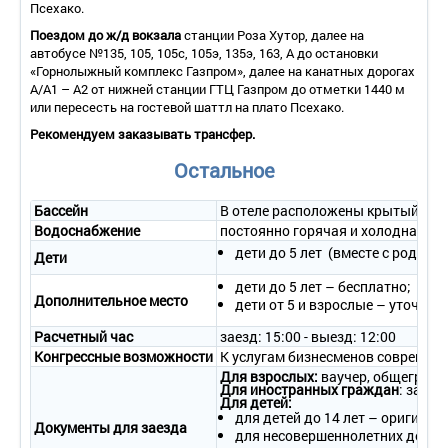
Псехако.
фен, пол с подогревом.
Сервис:
Поездом до ж/д вокзала
станции Роза Хутор, далее на
- уборка номера – ежедневно.
автобусе №135, 105, 105с, 105э, 135э, 163, А до остановки
«Горнолыжный комплекс Газпром», далее на канатных дорогах
А/А1 – А2 от нижней станции ГТЦ Газпром до отметки 1440 м
2-местный номер «Полулюкс» (Junior Suite)
или пересесть на гостевой шаттл на плато Псехако.
Количество номеров – 18.
Рекомендуем заказывать трансфер.
Количество основных мест – 2.
Дополнительное место – 1 (кровать).
Остальное
Площадь – 55 кв.м.
Балкон – да.
Бассейн
В отеле расположены крытый и о
Мебель – одна 2-спальная кровать или две 1,5-спальные
Водоснабжение
постоянно горячая и холодная во
кровати, прикроватные тумбочки, журнальный столик,
письменный стол, стул, 2 кресла.
дети до 5 лет (вместе с родит
Дети
Оборудование – мини-бар, сейф, система охлаждения и
обогрева чиллер-фанкойл, телевизор со спутниковым
дети до 5 лет – бесплатно;
Дополнительное место
телевидением, телефон.
дети от 5 и взрослые – уточняй
Покрытие пола – ламинат.
Расчетный час
заезд: 15:00 - выезд: 12:00
Санузел – душевая кабина, ванна, умывальник, унитаз, биде,
Конгрессные возможности
К услугам бизнесменов современн
фен, пол с подогревом.
Сервис:
Для взрослых:
ваучер, общегражд
Для иностранных граждан
: загра
- уборка номера – ежедневно.
Для детей:
для детей до 14 лет – оригинал
Документы для заезда
для несовершеннолетних детей 
3-местный 2-комнатный номер «Апартамент» (Apartment)