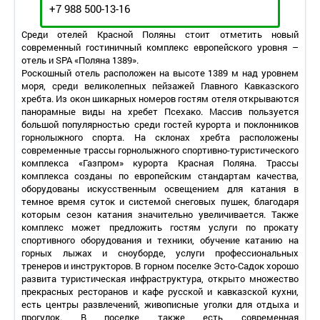
+7 988 500-13-16
Среди отелей Красной Поляны стоит отметить новый
современный гостиничный комплекс европейского уровня –
отель и SPA «Поляна 1389».
Роскошный отель расположен на высоте 1389 м над уровнем
моря, среди великолепных пейзажей Главного Кавказского
хребта. Из окон шикарных номеров гостям отеля открываются
панорамные виды на хребет Псехако. Массив пользуется
большой популярностью среди гостей курорта и поклонников
горнолыжного спорта. На склонах хребта расположены
современные трассы горнолыжного спортивно-туристического
комплекса «Газпром» курорта Красная Поляна. Трассы
комплекса созданы по европейским стандартам качества,
оборудованы искусственным освещением для катания в
темное время суток и системой снеговых пушек, благодаря
которым сезон катания значительно увеличивается. Также
комплекс может предложить гостям услуги по прокату
спортивного оборудования и техники, обучение катанию на
горных лыжах и сноуборде, услуги профессиональных
тренеров и инструкторов. В горном поселке Эсто-Садок хорошо
развита туристическая инфраструктура, открыто множество
прекрасных ресторанов и кафе русской и кавказской кухни,
есть центры развлечений, живописные уголки для отдыха и
прогулок. В поселке также есть современная