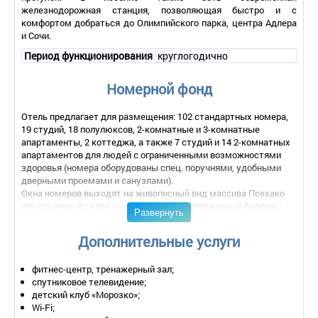
железнодорожная станция, позволяющая быстро и с
комфортом добраться до Олимпийского парка, центра Адлера
и Сочи.
Период функционирования
круглогодично
Номерной фонд
Отель предлагает для размещения: 102 стандартных номера,
19 студий, 18 полулюксов, 2-комнатные и 3-комнатные
апартаменты, 2 коттеджа, а также 7 студий и 14 2-комнатных
апартаментов для людей с ограниченными возможностями
здоровья (номера оборудованы спец. поручнями, удобными
дверными проемами и санузлами).
Окна номеров выходят на живописный вид массива Псехако
или поселок. Во всех номерах есть меблированные балконы.
Развернуть
2-местный Стандарт
Дополнительные услуги
Количество номеров – 102.
Количество основных мест – 2.
фитнес-центр, тренажерный зал;
Дополнительное место – 1 (кровать).
спутниковое телевидение;
Площадь – 16-17 кв.м.
детский клуб «Морозко»;
Балкон – да.
Wi-Fi;
Мебель – одна 2-спальная кровать или две 1,5-спальные