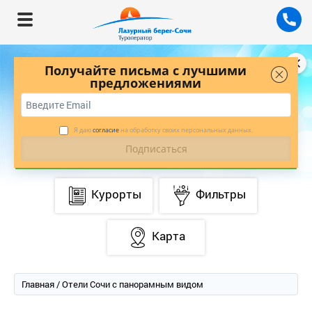
Получайте письма с лучшими
предложениями
БУДЬТЕ В КУРСЕ ЛУЧШИХ ПРЕДЛОЖЕНИЙ
С НАШЕЙ РАССЫЛКОЙ
*
ПОДПИСАТЬСЯ
Я даю
согласие
на обработку своих персональных данных.
Курорты
Фильтры
Карта
Главная
/ Отели Сочи с панорамным видом