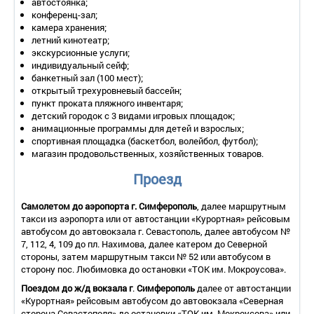
автостоянка;
- смена полотенец – 1 раз в 3 дня или по требованию.
конференц-зал;
камера хранения;
Клуб «Лесной»:
летний кинотеатр;
2-местный 1-комнатный номер «Стандарт улучшенный»
экскурсионные услуги;
индивидуальный сейф;
Количество основных мест – 2.
банкетный зал (100 мест);
Дополнительное место – 1.
открытый трехуровневый бассейн;
Балкон – не во всех номерах.
пункт проката пляжного инвентаря;
Мебель – две 1-спальные кровати, прикроватные тумбочки,
детский городок с 3 видами игровых площадок;
шкаф, журнальный столик.
анимационные программы для детей и взрослых;
Оборудование – телевизор со спутниковым телевидением,
спортивная площадка (баскетбол, волейбол, футбол);
кондиционер, холодильник.
магазин продовольственных, хозяйственных товаров.
Покрытие пола – ковровое покрытие.
Санузел – душ.
Проезд
Wi-Fi.
Сервис:
Самолетом до аэропорта
г. Симферополь
, далее маршрутным
- уборка номера – ежедневно или по требованию;
такси из аэропорта или от автостанции «‎Курортная»‎ рейсовым
- смена белья – 1 раз в 3 дня или по требованию;
автобусом до автовокзала г. Севастополь, далее автобусом №
- смена полотенец – 1 раз в 3 дня или по требованию.
7, 112, 4, 109 до пл. Нахимова, далее катером до Северной
Летние коттеджи:
стороны, затем маршрутным такси № 52 или автобусом в
сторону пос. Любимовка до остановки «‎ТОК им. Мокроусова».‎
2-местный 1-комнатный номер с частичными удобствами (300
м от пляжа)
Поездом до ж/д вокзала г
.
Симферополь
далее от автостанции
«‎Курортная» рейсовым автобусом до автовокзала «‎Северная
Количество основных мест – 2.
сторона Севастополя»‎ до остановки «‎ТОК им. Мокроусова» или