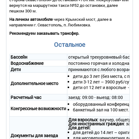
Дополнительное место – 1.
вернутся на маршрутном такси №52 до остановки, далее
Балкон – не во всех номерах.
пешком 300 м.
Мебель – две 1-спальные кровати, прикроватные тумбочки.
На личном автомобиле
Оборудование – телевизор со спутниковым телевидением,
через Крымский мост, далее в
направлении г. Севастополь, п. Любимовка.
холодильник.
Покрытие пола – ковровое покрытие.
Рекомендуем заказывать трансфер.
Санузел – умывальник, туалет, душ (с холодной водой).
Wi-Fi.
Остальное
Сервис:
- уборка номера – ежедневно или по требованию;
Бассейн
открытый трехуровневый бассейн 
- смена белья – 1 раз в 3 дня или по требованию;
Водоснабжение
постоянно горячая и холодная во
- смена полотенец – 1 раз в 3 дня или по требованию.
Дети
принимаются с любого возраста
3-местный 1-комнатный номер с частичными удобствами (300
дети до 3 лет (без места, с пит
м от пляжа)
дети 3-12 лет – 3900 руб/сутки;
Дополнительное место
дети от 12 лет и взрослые - 450
Количество основных мест – 3.
Дополнительное место – 1.
Расчетный час
заезд: 09:00 - выезд: 08:00
Балкон – не во всех номерах.
оборудованный конференц-зал н
Мебель – 1-спальные кровати, прикроватные тумбочки.
Конгрессные возможности
банкетный зал на 100 мест.
Оборудование – телевизор со спутниковым телевидением,
холодильник.
Для взрослых
: ваучер, общеграж
Покрытие пола – ковровое покрытие.
Для иностранных граждан
: загра
Для детей:
Санузел – умывальник, туалет.
для детей до 14 лет – оригинал
Wi-Fi.
Документы для заезда
для несовершеннолетних детей 