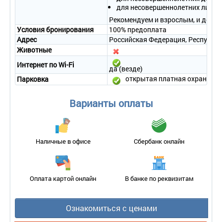
Сервис:
для несовершеннолетних лиц от
- уборка номера – ежедневно или по требованию;
Рекомендуем и взрослым, и детям
- смена белья – 1 раз в 3 дня или по требованию;
Условия бронирования
100% предоплата
- смена полотенец – 1 раз в 3 дня или по требованию.
Адрес
Российская Федерация, Республик
Животные
Интернет по Wi-Fi
да (везде)
открытая платная охраняема
Парковка
Варианты оплаты
Наличные в офисе
Сбербанк онлайн
Оплата картой онлайн
В банке по реквизитам
Ознакомиться с ценами