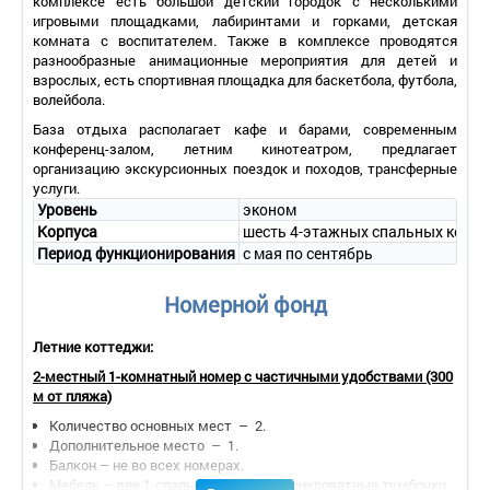
комплексе есть большой детский городок с несколькими
игровыми площадками, лабиринтами и горками, детская
комната с воспитателем. Также в комплексе проводятся
разнообразные анимационные мероприятия для детей и
взрослых, есть спортивная площадка для баскетбола, футбола,
волейбола.
База отдыха располагает кафе и барами, современным
конференц-залом, летним кинотеатром, предлагает
организацию экскурсионных поездок и походов, трансферные
услуги.
Уровень
эконом
Корпуса
шесть 4-этажных спальных корпу
Период функционирования
с мая по сентябрь
Номерной фонд
Летние коттеджи:
2-местный 1-комнатный номер с частичными удобствами (300
м от пляжа)
Количество основных мест – 2.
Дополнительное место – 1.
Балкон – не во всех номерах.
Мебель – две 1-спальные кровати, прикроватные тумбочки.