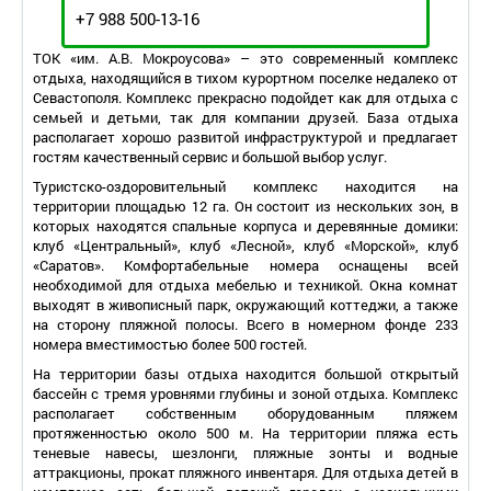
+7 988 500-13-16
ТОК «им. А.В. Мокроусова» – это современный комплекс
отдыха, находящийся в тихом курортном поселке недалеко от
Севастополя. Комплекс прекрасно подойдет как для отдыха с
семьей и детьми, так для компании друзей. База отдыха
располагает хорошо развитой инфраструктурой и предлагает
гостям качественный сервис и большой выбор услуг.
Туристско-оздоровительный комплекс находится на
территории площадью 12 га. Он состоит из нескольких зон, в
которых находятся спальные корпуса и деревянные домики:
клуб «Центральный», клуб «Лесной», клуб «Морской», клуб
«Саратов». Комфортабельные номера оснащены всей
необходимой для отдыха мебелью и техникой. Окна комнат
выходят в живописный парк, окружающий коттеджи, а также
на сторону пляжной полосы. Всего в номерном фонде 233
номера вместимостью более 500 гостей.
На территории базы отдыха находится большой открытый
бассейн с тремя уровнями глубины и зоной отдыха. Комплекс
располагает собственным оборудованным пляжем
протяженностью около 500 м. На территории пляжа есть
теневые навесы, шезлонги, пляжные зонты и водные
аттракционы, прокат пляжного инвентаря. Для отдыха детей в