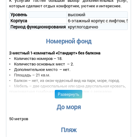
К услугам гостей большой выбор дополнительных услуг,
которые сделают отдых комфортнее, уютнее и интереснее.
Уровень
высокий
Корпуса
6-этажный корпус с лифтом, 57 но
Период функционирования
круглогодично
Номерной фонд
2-местный 1-комнатный «Стандарт» без балкона
• Количество номеров – 18.
• Количество основных мест – 2.
• Дополнительное место – нет.
• Площадь – 21 кв.м.
• Балкон – нет, из окон чудесный вид на парк, море, город.
• Мебель – две односпальные или одна двуспальная кровать,
прикроватная тумбочка, туалетный столик с зеркалом,
Развернуть
тумбочка под телевизор, шкаф.
• Оборудование – телевизор, холодильник, кондиционер, фен,
До моря
сейф.
• Покрытие пола – ковровое покрытие.
50 метров
• Санузел – умывальник с зеркалом, унитаз, душевая кабина,
фен, полотенца, косметические принадлежности.
Пляж
• Wi-Fi.
• Сервис: