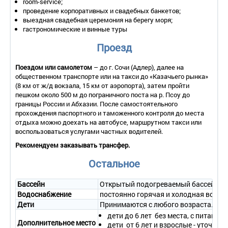
room-service;
2-местный 1-комнатный «Делюкс» с балконом и видом на
проведение корпоративных и свадебных банкетов;
бассейн
выездная свадебная церемония на берегу моря;
• Количество номеров – 1 (роскошный номер на 6 этаже с
гастрономические и винные туры
видом на бассейн и парковую зону).
• Количество основных мест – 2.
Проезд
• Дополнительное место – 1.
• Площадь – 63 кв.м.
Поездом или самолетом
– до г. Сочи (Адлер), далее на
• Балкон – да, есть балкон с панорамным видом на бассейн и
общественном транспорте или на такси до «Казачьего рынка»
парк, с мебелью для отдыха.
(8 км от ж/д вокзала, 15 км от аэропорта), затем пройти
• Мебель – две односпальные или одна двуспальная кровать,
пешком около 500 м до пограничного поста на р. Псоу до
прикроватная тумбочка, туалетный столик с зеркалом,
границы России и Абхазии. После самостоятельного
тумбочка под телевизор, шкаф, мягкий диван или кресла, стол
прохождения паспортного и таможенного контроля до места
и стулья.
отдыха можно доехать на автобусе, маршрутном такси или
• Оборудование – телевизор, холодильник, кондиционер,
воспользоваться услугами частных водителей.
сейф, мини-бар, телефон.
• Покрытие пола – ковровое покрытие.
Рекомендуем заказывать трансфер.
• Санузел – умывальник с зеркалом, унитаз, круглая ванна,
Остальное
фен, полотенца, косметические принадлежности, тапочки,
халат.
• Wi-Fi.
Бассейн
Открытый подогреваемый бассейн на т
• При заселении в данный номер гостям предоставляется
Водоснабжение
постоянно горячая и холодная вода
сладкий комплимент от шеф-повара ресторана.
Дети
Принимаются с любого возраста. До 6
• Сервис:
дети до 6 лет без места, с питание
- уборка номера – ежедневно;
Дополнительное место
дети от 6 лет и взрослые - уточняй
- смена белья – 1 раз в 3 дня;