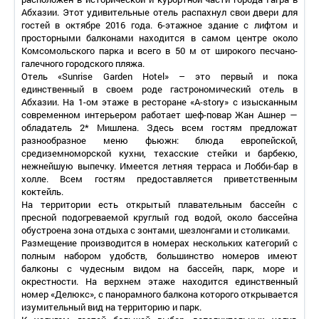
Абхазии. Этот удивительные отель распахнул свои двери для
гостей в октябре 2016 года. 6-этажное здание с лифтом и
просторными балконами находится в самом центре около
Комсомольского парка и всего в 50 м от широкого песчано-
галечного городского пляжа.
Отель «Sunrise Garden Hotel» – это первый и пока
единственный в своем роде гастрономический отель в
Абхазии. На 1-ом этаже в ресторане «A-story» с изысканным
современном интерьером работает шеф-повар Жан Ашнер —
обладатель 2* Мишлена. Здесь всем гостям предложат
разнообразное меню фьюжн: блюда европейской,
средиземноморской кухни, техасские стейки и барбекю,
нежнейшую выпечку. Имеется летняя терраса и Лобби-бар в
холле. Всем гостям предоставляется приветственным
коктейль.
На территории есть открытый плавательным бассейн с
пресной подогреваемой круглый год водой, около бассейна
обустроена зона отдыха с зонтами, шезлонгами и столиками.
Размещение производится в номерах нескольких категорий с
полным набором удобств, большинство номеров имеют
балконы с чудесным видом на бассейн, парк, море и
окрестности. На верхнем этаже находится единственный
номер «Делюкс», с панорамного балкона которого открывается
изумительный вид на территорию и парк.