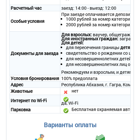
- смена полотенец – ежедневно.
Расчетный час
заезд: 14:00 - выезд: 12:00
При заезде оплачивается депозит в р
2-местный 2-комнатный «Сьют»
1000 рублей за номер категории ст
Особые условия
• Количество номеров – 2.
2000 рублей за номер категорий лю
• Количество основных мест – 2.
• Дополнительное место – 2.
Для взрослых:
ваучер, общегражданск
Для иностранных граждан:
загранпас
• Площадь – 49 кв.м.
Для детей:
• Балкон – да, есть балкон с панорамным видом на парк, с
для пересечения границы
детям до
мебелью для отдыха.
свидетельство о рождении со штам
Документы для заезда
• Мебель – две односпальные или одна двуспальная кровать,
для несовершеннолетних детей в со
прикроватная тумбочка, туалетный столик с зеркалом в
для несовершеннолетних лиц от 14
спальне; мягкий раскладной диван и кресла, тумбочка под
Рекомендуем и взрослым, и детям бра
телевизор, шкаф, стол и стулья в гостиной.
Условия бронирования
100% предоплата
• Оборудование – телевизор, холодильник, кондиционер,
сейф, мини-бар, телефон.
Адрес
Республика Абхазия, г. Гагра, Комсом
• Покрытие пола – ковровое покрытие.
нет
Животные
• Санузел – умывальник с зеркалом, унитаз, круглая ванна,
Интернет по Wi-Fi
фен, полотенца, косметические принадлежности, тапочки,
да, Wi-Fi
халат.
Бесплатная охраняемая автосто
Парковка
• Wi-Fi.
• Сервис:
- уборка номера – ежедневно;
Варианты оплаты
- смена белья – 1 раз в 3 дня;
- смена полотенец – ежедневно.