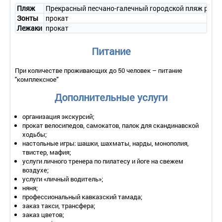
- уборка номера – ежедневно;
Пляж
Прекрасный песчано-галечный городской пляж распол
- смена белья – 1 раз в 3 дня;
Зонты
прокат
- смена полотенец – ежедневно.
Лежаки
прокат
2-местный 1-комнатный «Стандарт» с балконом
Питание
• Количество номеров – 36.
• Количество основных мест – 2.
• Дополнительное место – нет.
При количестве проживающих до 50 человек – питание
• Площадь – 28 кв.м.
"комплексное"
• Балкон – да, есть балкон с мебелью для отдыха; с балкона
Дополнительные услуги
чудесный вид на парк, море, город.
• Мебель – две односпальные или одна двуспальная кровать,
прикроватная тумбочка, туалетный столик с зеркалом,
организация экскурсий;
тумбочка под телевизор, шкаф.
прокат велосипедов, самокатов, палок для скандинавской
• Оборудование – телевизор, холодильник, кондиционер,
ходьбы;
сейф, телефон.
настольные игры: шашки, шахматы, нарды, монополия,
• Покрытие пола – ковровое покрытие.
твистер, мафия;
• Санузел – умывальник с зеркалом, унитаз, душевая кабина,
услуги личного тренера по пилатесу и йоге на свежем
фен, полотенца, косметические принадлежности.
воздухе;
• Wi-Fi.
услуги «личный водитель»;
• Сервис:
няня;
- уборка номера – ежедневно;
профессиональный кавказский тамада;
- смена белья – 1 раз в 3 дня;
заказ такси, трансфера;
- смена полотенец – ежедневно.
заказ цветов;