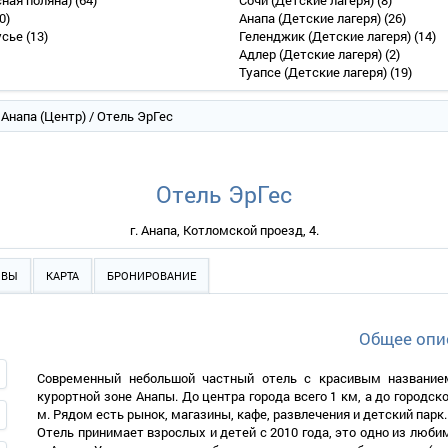
сная поляна)
(64)
Сочи (Детские лагеря)
(8)
0)
Анапа (Детские лагеря)
(26)
усье
(13)
Геленджик (Детские лагеря)
(14)
Адлер (Детские лагеря)
(2)
Туапсе (Детские лагеря)
(19)
/
Анапа (Центр)
/ Отель ЭрГес
Отель ЭрГес
г. Анапа, Котломской проезд, 4.
ЫВЫ
КАРТА
БРОНИРОВАНИЕ
Общее опи
Современный небольшой частный отель с красивым название
курортной зоне Анапы. До центра города всего 1 км, а до городск
м. Рядом есть рынок, магазины, кафе, развлечения и детский парк.
Отель принимает взрослых и детей с 2010 года, это одно из люб