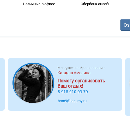
- смена полотенец – 1 раз в 3 дня.
Наличные в офисе
Сбербанк онлайн
Оз
Менеджер по бронированию
Кардаш Амелина
Помогу организовать
Ваш отдых!
8-918-910-99-79
bron9@lazurny.ru