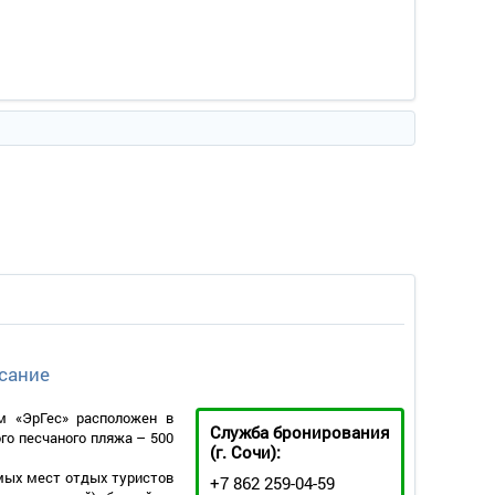
сание
м «ЭрГес» расположен в
Служба бронирования
ого песчаного пляжа – 500
(г. Сочи):
имых мест отдых туристов
+7 862 259-04-59