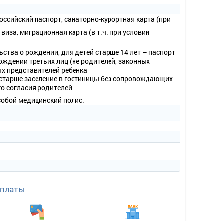
абор посуды для чая.
ссийский паспорт, санаторно-курортная карта (при
 виза, миграционная карта (в т.ч. при условии
ьства о рождении, для детей старше 14 лет – паспорт
ождении третьих лиц (не родителей, законных
ых представителей ребенка
и старше заселение в гостиницы без сопровождающих
го согласия родителей
собой медицинский полис.
кладной диван, шкаф, столик и стулья, зеркало,
айник, набор посуды для чая.
оплаты