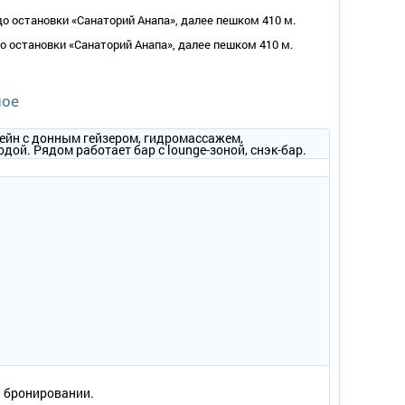
 до остановки «Санаторий Анапа», далее пешком 410 м.
до остановки «Санаторий Анапа», далее пешком 410 м.
ное
складной диван, шкаф, зеркало в комнате; сушилка, стол,
ейн с донным гейзером, гидромассажем,
абор посуды для чая.
дой. Рядом работает бар c lounge-зоной, снэк-бар.
тон/диванчик, шкаф, зеркало, туалетный столик в
и бронировании.