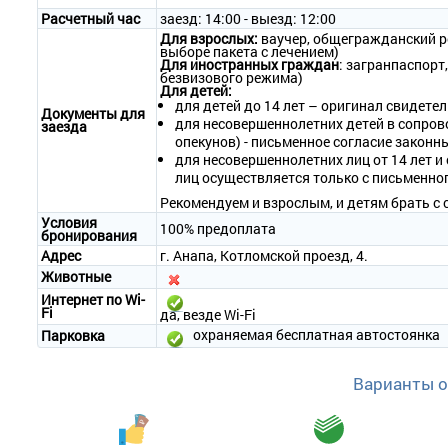
комнате; сушилка, стол, стулья на балконе.
Расчетный час
заезд: 14:00 - выезд: 12:00
• Оборудование – сплит-система, холодильник, телевизор, сейф, н
• Покрытие пола – ламинат/плитка.
Для взрослых:
ваучер, общегражданский ро
выборе пакета с лечением)
• Санузел – умывальник, зеркало, унитаз, душ, полотенца, фен.
Для иностранных граждан
: загранпаспорт,
• Wi-Fi.
безвизового режима)
Для детей:
• Сервис:
для детей до 14 лет – оригинал свидетел
- уборка номера – ежедневно;
Документы для
для несовершеннолетних детей в сопров
заезда
- смена белья – 1 раз в 3 дня;
опекунов) - письменное согласие законн
- смена полотенец – 1 раз в 3 дня.
для несовершеннолетних лиц от 14 лет 
лиц осуществляется только с письменно
2-местный 2-комнатный «Люкс»
• Количество номеров – 3.
Рекомендуем и взрослым, и детям брать с 
• Количество основных мест – 2.
Условия
100% предоплата
бронирования
• Дополнительное место – 2 (раскладной диван).
• Площадь – 40 кв.м.
Адрес
г. Анапа, Котломской проезд, 4.
• Балкон – да, с мебелью и сушилкой.
Животные
• Мебель – одна двуспальная кровать, прикроватные тумбочки, рас
Интернет по Wi-
туалетный столик в комнате; сушилка, стол, стулья на балконе.
Fi
да, везде Wi-Fi
• Оборудование – сплит-система, холодильник, телевизор, сейф, ч
охраняемая бесплатная автостоянка
Парковка
• Покрытие пола – ламинат.
• Санузел – умывальник, зеркало, унитаз, душ, полотенца, фен.
• Wi-Fi.
Варианты 
• Сервис:
- уборка номера – ежедневно;
- смена белья – 1 раз в 3 дня;