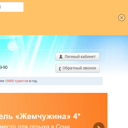
Шрифт
Личный кабинет
9-90
Обратный звонок
олее
10000 туристов
в год.