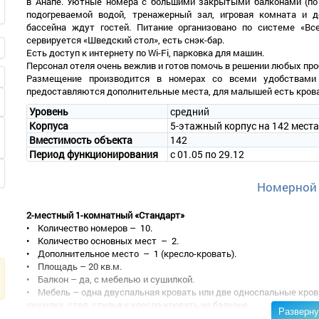
в Анапе. Уютные номера с большими закрытыми балконами (по 
подогреваемой водой, тренажерный зал, игровая комната и д
бассейна ждут гостей. Питание организовано по системе «Вс
сервируется «Шведский стол», есть снэк-бар.
Есть доступ к интернету по Wi-Fi, парковка для машин.
Персонал отеля очень вежлив и готов помочь в решении любых пр
Размещение производится в номерах со всеми удобствами 
предоставляются дополнительные места, для малышей есть кров
Уровень
средний
Корпуса
5-этажный корпус на 142 места
Вместимость объекта
142
Период функционирования
с 01.05 по 29.12
Номерной
2-местный 1-комнатный «Стандарт»
• Количество номеров – 10.
• Количество основных мест – 2.
• Дополнительное место – 1 (кресло-кровать).
• Площадь – 20 кв.м.
• Балкон – да, с мебелью и сушилкой.
• Мебель – одна двуспальная кровать или две односпальные крова
сушилка, стол, стулья и кресло-кровать на балконе.
Разверну
• Оборудование – сплит-система, холодильник, телевизор, сейф.