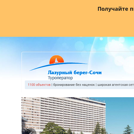
Главная
О компании
Прайс лист
Агентствам
Где
Получайте 
1100 объектов
| бронирование без наценок | широкая агентская се