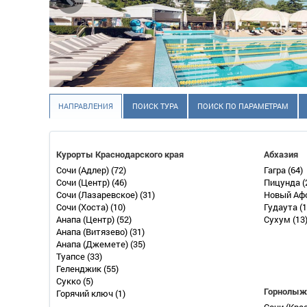
НАПРАВЛЕНИЯ
ПОИСК ТУРА
ПОИСК ПО ПАРАМЕТРАМ
Курорты Краснодарского края
Абхазия
Сочи (Адлер)
(72)
Гагра
(64)
Сочи (Центр)
(46)
Пицунда
(
Сочи (Лазаревское)
(31)
Новый Аф
Сочи (Хоста)
(10)
Гудаута
(1
Анапа (Центр)
(52)
Сухум
(13
Анапа (Витязево)
(31)
Анапа (Джемете)
(35)
Туапсе
(33)
Геленджик
(55)
Сукко
(5)
Горнолыж
Горячий ключ
(1)