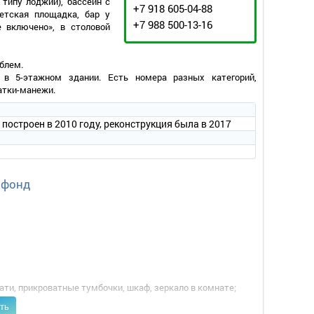
типу лоджий), бассейн с
+7 918 605-04-88
етская площадка, бар у
+7 988 500-13-16
е включено», в столовой
облем.
в 5-этажном здании. Есть номера разных категорий,
атки-манежи.
 построен в 2010 году, реконструкция была в 2017
 фонд
ти, прикроватные тумбочки, шкаф, зеркало в комнате;
ть