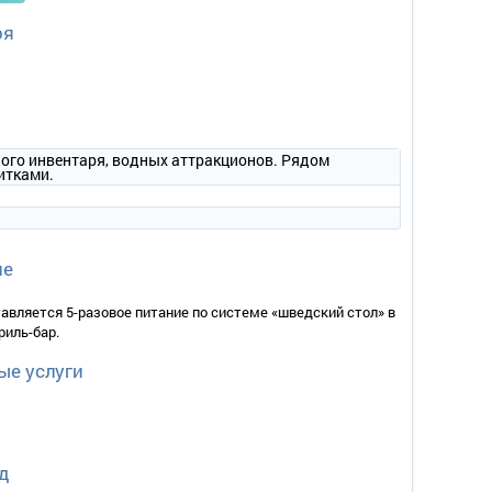
ря
ого инвентаря, водных аттракционов. Рядом
итками.
ие
ти, прикроватные тумбочки, шкаф, зеркало в комнате;
вляется 5-разовое питание по системе «шведский стол» в
риль-бар.
ые услуги
д