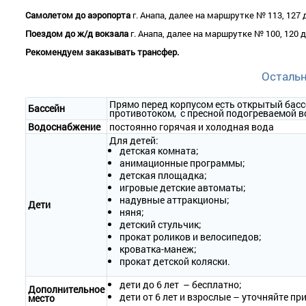
2-местный 1-комнатный номер «Студия»
Самолетом до аэропорта
г. Анапа, далее на маршрутке № 113, 127
• Количество номеров – 2.
Поездом до ж/д вокзала
г. Анапа, далее на маршрутке № 100, 120 
• Количество основных мест – 2.
• Дополнительное место – 1 (раскладной диван).
Рекомендуем заказывать трансфер.
• Площадь – 50 кв.м.
• Балкон – да, с мебелью и сушилкой.
Осталь
• Мебель – одна двуспальная кровать, прикроватные тумбочки, ра
стулья на балконе.
Прямо перед корпусом есть открытый басс
Бассейн
• Оборудование – сплит-система, холодильник, телевизор, сейф, н
противотоком, с пресной подогреваемой во
• Покрытие пола – плитка.
Водоснабжение
постоянно горячая и холодная вода
• Санузел – умывальник, зеркало, унитаз, душ, полотенца, фен.
Для детей:
• Wi-Fi.
детская комната;
• Сервис:
анимационные программы;
- уборка номера – ежедневно;
детская площадка;
- смена белья – 1 раз в 3 дня;
игровые детские автоматы;
- смена полотенец – 1 раз в 3 дня.
надувные аттракционы;
Дети
няня;
2-местный 1-комнатный «Панорамный»
детский стульчик;
• Количество номеров – 2.
прокат роликов и велосипедов;
• Количество основных мест – 2.
кроватка-манеж;
• Дополнительное место – 1 (футон).
прокат детской коляски.
• Площадь – 30 кв.м.
• Балкон – да, с мебелью и сушилкой, релакс-зона.
дети до 6 лет – бесплатно;
Дополнительное
• Мебель – одна двуспальная кровать, прикроватные тумбочки, фу
дети от 6 лет и взрослые – уточняйте пр
место