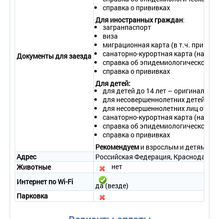
2-местный 2-комнатный «Люкс»
справка о прививках
• Количество номеров – 4.
Для иностранных граждан
:
• Количество основных мест – 2.
загранпаспорт
• Дополнительное место – 2 (диван или кресло-кровать).
виза
• Площадь – 36 кв.м.
миграционная карта (в т.ч. при ус
• Балкон – нет.
санаторно-курортная карта (на леч
Документы для заезда
• Мебель – две 1-спальные кровати или одна 2-спальная
справка об эпидемиологическом ок
кровать, прикроватные тумбочки, шкаф, журнальный столик,
справка о прививках
стулья, вешалка, диван, кресло.
• Оборудование – кондиционер, телевизор, холодильник,
Для детей:
для детей до 14 лет – оригинал сви
зеркало, электрический чайник, набор посуды.
для несовершеннолетних детей в со
• Покрытие пола – ковровое покрытие.
для несовершеннолетних лиц от 14 
• Санузел – умывальник, зеркало, унитаз, полотенца, душ или
санаторно-курортная карта (на леч
ванна, фен.
справка об эпидемиологическом ок
• Сервис:
справка о прививках
- уборка номера – ежедневно;
- смена белья – 1 раз в 2 дня;
Рекомендуем
и взрослым и детям бра
- смена полотенец – 1 раз в 2 дня.
Адрес
Российская Федерация, Краснодарский 
нет
2-местный 1-комнатный «Стандарт» 5 корпус «Мать и дитя»
Животные
• Количество номеров – 15.
Интернет по Wi-Fi
• Количество основных мест – 2.
да (везде)
• Дополнительное место – 2 (диван или кресло-кровать).
Парковка
• Площадь – 13-15 кв.м.
• Балкон – нет.