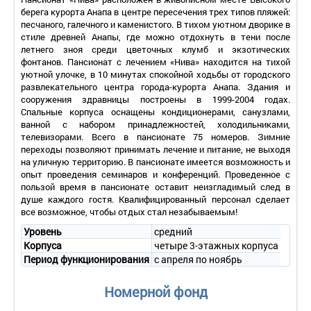
берега курорта Анапа в центре пересечения трех типов пляжей:
песчаного, галечного и каменистого. В тихом уютном дворике в
стиле древней Анапы, где можно отдохнуть в тени после
летнего зноя среди цветочных клумб и экзотических
фонтанов. Пансионат с лечением «Нива» находится на тихой
уютной улочке, в 10 минутах спокойной ходьбы от городского
развлекательного центра города-курорта Анапа. Здания и
сооружения здравницы построены в 1999-2004 годах.
Спальные корпуса оснащены кондиционерами, санузлами,
ванной с набором принадлежностей, холодильниками,
телевизорами. Всего в пансионате 75 номеров. Зимние
переходы позволяют принимать лечение и питание, не выходя
на уличную территорию. В пансионате имеется возможность и
опыт проведения семинаров и конференций. Проведенное с
пользой время в пансионате оставит неизгладимый след в
душе каждого гостя. Квалифицированный персонал сделает
все возможное, чтобы отдых стал незабываемым!
Уровень
средний
Корпуса
четыре 3-этажных корпуса
Период функционирования
с апреля по ноябрь
Номерной фонд