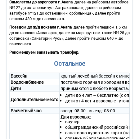
Самолетом до аэропорта г. Анапа
, далее на рейсовом автобусе
ванна, фен.
№127 до остановки «ул. Астраханская», далее на рейсовом
• Сервис:
автобусе №121 до остановки «Горбольница», далее пройти
- уборка номера – ежедневно;
пешком 430 м до пансионата.
- смена белья – 1 раз в 3 дня;
- смена полотенец – 1 раз в 3 дня.
Поездом до ж/д вокзала г. Анапа
, далее пройти пешком 1,5 км
до остановки «Аквапарк», далее на маршрутном такси №128 до
2-местный 2-комнатный «Студия»
остановки «Санаторий Русь», далее пройти пешком 640 м до
• Количество номеров – 14.
пансионата.
• Количество основных мест – 2.
• Дополнительное место – 2 (диван или кресло-кровать).
Рекомендуем заказывать трансфер.
• Площадь – 25 кв.м.
Остальное
• Балкон – нет.
• Мебель – две 1-спальные кровати или одна 2-спальная
кровать, прикроватные тумбочки, шкаф, журнальный столик,
Бассейн
крытый лечебный бассейн с минеральн
стулья, вешалка, диван, кресло.
Водоснабжение
постоянно горячая и холодная вода
• Оборудование – кондиционер, телевизор, холодильник,
Дети
принимаются с любого возраста, лече
зеркало, электрический чайник, набор посуды.
дети до 4 лет – бесплатно (с оплат
• Покрытие пола – ковровое покрытие.
Дополнительное место
дети от 4 лет и взрослые - уточняй
• Санузел – умывальник, зеркало, унитаз, полотенца, душ или
ванна, фен.
Расчетный час
заезд: 08:00 - выезд: 08:00
• Сервис:
Для взрослых:
- уборка номера – ежедневно;
ваучер
- смена белья – 1 раз в 2 дня;
общегражданский российский пасп
- смена полотенец – 1 раз в 2 дня.
санаторно-курортная карта (на леч
справка об эпидемиологическом ок