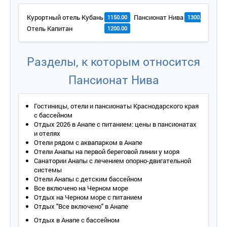
Курортный отель Кубань
Пансионат Нива
Оте
1150.00
1300.00
Отель Капитан
1200.00
Разделы, к которым относится
Пансионат Нива
Гостиницы, отели и пансионаты Краснодарского края
с бассейном
Отдых 2026 в Анапе с питанием: цены в пансионатах
и отелях
Отели рядом с аквапарком в Анапе
Отели Анапы на первой береговой линии у моря
Санатории Анапы с лечением опорно-двигательной
системы
Отели Анапы с детским бассейном
Все включено на Черном море
Отдых на Черном море с питанием
Отдых "Все включено" в Анапе
Отдых в Анапе с бассейном