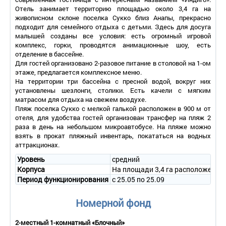
Отель занимает территорию площадью около 3,4 га на
живописном склоне поселка Сукко близ Анапы, прекрасно
подходит для семейного отдыха с детьми. Здесь для досуга
малышей созданы все условия: есть огромный игровой
комплекс, горки, проводятся анимационные шоу, есть
отделение в бассейне.
Для гостей организовано 2-разовое питание в столовой на 1-ом
этаже, предлагается комплексное меню.
На территории три бассейна с пресной водой, вокруг них
установлены шезлонги, столики. Есть качели с мягким
матрасом для отдыха на свежем воздухе.
Пляж поселка Сукко с мелкой галькой расположен в 900 м от
отеля, для удобства гостей организован трансфер на пляж 2
раза в день на небольшом микроавтобусе. На пляже можно
взять в прокат пляжный инвентарь, покататься на водных
аттракционах.
Уровень
средний
Корпуса
На площади 3,4 га расположены ко
Период функционирования
с 25.05 по 25.09
Номерной фонд
2-местный 1-комнатный «Блочный»