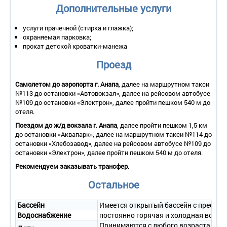
• Оборудование – сплит-система, мини-холодильник,
Дополнительные услуги
телевизор, сейф.
• Санузел – умывальник, зеркало, унитаз, душ, полотенца,
услуги прачечной (стирка и глажка);
туалетные принадлежности.
охраняемая парковка;
• Wi-Fi.
прокат детской кроватки-манежа
• Сервис:
- уборка номера – ежедневно;
Проезд
- смена белья – 1 раз в 5 дней;
- смена полотенец – ежедневно.
Самолетом до аэропорта г. Анапа
, далее на маршрутном такси
3-местный 1-комнатный «Стандарт»
№113 до остановки «Автовокзал», далее на рейсовом автобусе
• Количество номеров – 30.
№109 до остановки «Электрон», далее пройти пешком 540 м до
• Количество основных мест – 3.
отеля.
• Дополнительное место – 1 (еврораскладушка).
Поездом до ж/д вокзала г. Анапа
, далее пройти пешком 1,5 км
• Площадь – 22 кв.м.
до остановки «Аквапарк», далее на маршрутном такси №114 до
• Балкон – нет.
остановки «Хлебозавод», далее на рейсовом автобусе №109 до
• Мебель – три односпальные кровати (можно соединять две
остановки «Электрон», далее пройти пешком 540 м до отеля.
кровати), прикроватные тумбочки, шкаф, стол, стулья, обувная
полка, журнальный столик.
Рекомендуем заказывать трансфер.
• Оборудование – сплит-система, мини-холодильник,
Остальное
телевизор, сейф.
• Санузел – умывальник, зеркало, унитаз, душ, полотенца,
туалетные принадлежности.
Бассейн
Имеется открытый бассейн с пресной в
• Wi-Fi.
Водоснабжение
постоянно горячая и холодная вода
• Сервис:
Принимаются с любого возраста. До 4