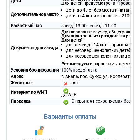
Дети
- уборка номера – ежедневно;
Для детей предусмотрена игровая пло
- смена белья – 1 раз в 5 дней;
дети до 4 лет без места и питания 
- смена полотенец – ежедневно.
Дополнительное место
дети от 4 лет и взрослые – 2100 руб
4-местный 1-2-комнатный «Семейный»
Расчетный час
заезд: 13:00 - выезд: 11:00
• Количество номеров – 30.
Для взрослых:
ваучер, общегражданс
• Количество основных мест – 4.
Для иностранных граждан
: загранпа
Для детей:
• Дополнительное место – 1 (еврораскладушка).
для детей до 14 лет – оригинал св
• Площадь – 40 кв.м.
Документы для заезда
для несовершеннолетних детей в со
• Балкон – нет.
для несовершеннолетних лиц от 14
• Мебель – четыре односпальные кровати (можно соединять
Рекомендуем
и взрослым и детям бра
по две), прикроватные тумбочки, шкаф, стол, стулья, обувная
полка, журнальный столик.
Условия бронирования
100% предоплата
• Оборудование – сплит-система, мини-холодильник,
Адрес
г. Анапа, пос. Сукко, ул. Кооперативная,
телевизор, сейф.
нет
Животные
• Санузел – умывальник, зеркало, унитаз, душ, полотенца,
туалетные принадлежности.
Интернет по Wi-Fi
да Wi-Fi
• Wi-Fi.
Открытая неохраняемая бесплат
Парковка
• Сервис:
- уборка номера – ежедневно;
- смена белья – 1 раз в 5 дней;
Варианты оплаты
- смена полотенец – ежедневно.