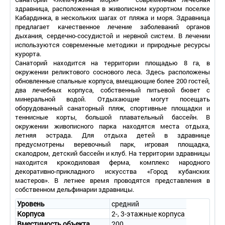
здравница, расположенная в живописном курортном поселке
Кабардинка, в нескольких шагах от пляжа и моря. Здравница
предлагает качественное лечение заболеваний органов
дыхания, сердечно-сосудистой и нервной систем. В лечении
используются современные методики и природные ресурсы
курорта.
Санаторий находится на территории площадью 8 га, в
окружении реликтового соснового леса. Здесь расположены
обновленные спальные корпуса, вмещающие более 200 гостей,
два лечебных корпуса, собственный питьевой бювет с
минеральной водой. Отдыхающие могут посещать
оборудованный санаторный пляж, спортивные площадки и
теннисные корты, большой плавательный бассейн. В
окружении живописного парка находятся места отдыха,
летняя эстрада. Для отдыха детей в здравнице
предусмотрены веревочный парк, игровая площадка,
скалодром, детский бассейн и клуб. На территории здравницы
находится крокодиловая ферма, комплекс народного
декоративно-прикладного искусства «Город кубанских
мастеров». В летнее время проводятся представления в
собственном дельфинарии здравницы.
Уровень
средний
Корпуса
2-, 3-этажные корпуса
Вместимость объекта
200