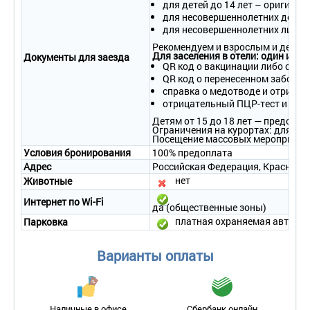
- смена полотенец – 1 раз в 3 дня.
для детей до 14 лет – оригинал
для несовершеннолетних детей 
для несовершеннолетних лиц от
Рекомендуем и взрослым и детям 
Для заселения в отели: один из д
Документы для заезда
QR код о вакцинации либо спра
QR код о перенесенном заболев
справка о медотводе и отрица
отрицательный ПЦР-тест и согл
Детям от 15 до 18 лет — предост
Ограничения на курортах: для ли
Посещение массовых мероприятий
Условия бронирования
100% предоплата
Адрес
Российская Федерация, Краснодарск
нет
Животные
Интернет по Wi-Fi
да (общественные зоны)
платная охраняемая автосто
Парковка
Варианты оплаты
Наличные в офисе
Сбербанк онлайн