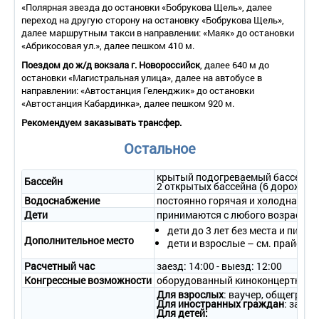
«Полярная звезда до остановки «Бобрукова Щель», далее
посуды, кухонный гарнитур, обеденный стол, стулья.
переход на другую сторону на остановку «Бобрукова Щель»,
• Покрытие пола – ламинат.
далее маршрутным такси в направлении: «Маяк» до остановки
• Санузел – душ, фен, комплект полотенец.
«Абрикосовая ул.», далее пешком 410 м.
• Сервис:
- уборка номера – ежедневно;
Поездом до ж/д вокзала г. Новороссийск
, далее 640 м до
- смена белья – 1 раз в 7 дней;
остановки «Магистральная улица», далее на автобусе в
- смена полотенец – 1 раз в 3 дня.
направлении: «Автостанция Геленджик» до остановки
«Автостанция Кабардинка», далее пешком 920 м.
4-местный 3-комнатный номер «Апартамент»
Рекомендуем заказывать трансфер.
• Количество основных мест – 4.
• Дополнительное место – 2 (диван).
Остальное
• Площадь – 60-100 кв.м.
• Балкон – да.
крытый подогреваемый бассейн (2
• Мебель – 2-спальные кровати, прикроватные тумбочки,
Бассейн
2 открытых бассейна (6 дорожек, 
зеркало, шкаф, диван.
Водоснабжение
постоянно горячая и холодная во
• Оборудование – ЖК-телевизор, кондиционер.
Дети
принимаются с любого возраста, л
• Оборудование мини-кухни – холодильник, электрическая
плита, электрический чайник, набор посуды, кухонный
дети до 3 лет без места и питан
Дополнительное место
гарнитур, обеденный стол, стулья.
дети и взрослые – см. прайс-лис
• Покрытие пола – линолеум.
Расчетный час
заезд: 14:00 - выезд: 12:00
• 2 санузла – душ, фен, комплект полотенец.
Конгрессные возможности
оборудованный киноконцертный з
• Сервис:
- уборка номера – ежедневно;
Для взрослых
: ваучер, общеграж
Для иностранных граждан
: загра
- смена белья – 1 раз в 7 дней;
Для детей: