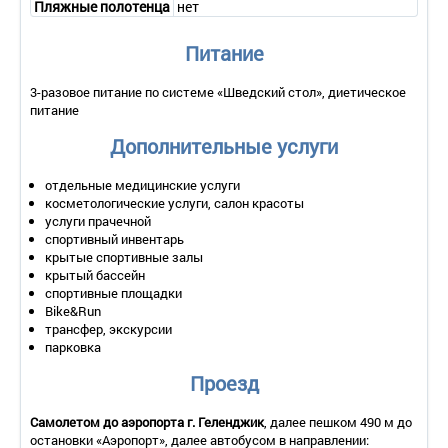
Пляжные полотенца
нет
• Площадь – 50 кв.м.
• Балкон – да.
Питание
• Мебель – одна 2-спальная кровать, прикроватные тумбочки,
туалетный столик, зеркало, шкаф, диван, кресло, журнальный
столик.
3-разовое питание по системе «Шведский стол», диетическое
• Оборудование – ЖК-телевизор, кондиционер, мини-
питание
холодильник, электрический чайник, набор посуды.
• Покрытие пола – ламинат.
Дополнительные услуги
• 2 санузла – душ, фен, комплект полотенец.
• Сервис:
отдельные медицинские услуги
- уборка номера – ежедневно;
косметологические услуги, салон красоты
- смена белья – 1 раз в 7 дней;
услуги прачечной
- смена полотенец – 1 раз в 3 дня.
спортивный инвентарь
крытые спортивные залы
2-местный 2-комнатный номер «Апартаменты»
крытый бассейн
• Количество основных мест – 2.
спортивные площадки
• Дополнительное место – 2 (диван).
Bike&Run
• Площадь – 50 кв.м.
трансфер, экскурсии
• Балкон – да.
парковка
• Мебель – одна 2-спальная кровать или две 1-спальные
кровати, прикроватные тумбочки, шкаф, туалетный столик,
Проезд
зеркало, диван.
• Оборудование – ЖК-телевизор, кондиционер.
Самолетом до аэропорта
г. Геленджик
, далее пешком 490 м до
• Оборудование мини-кухни – холодильник, электрическая
остановки «Аэропорт», далее автобусом в направлении:
плита, электрический чайник, микроволновая печь, набор