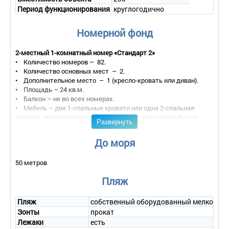
Период функционирования
круглогодично
Номерной фонд
2-местный 1-комнатный номер «Стандарт 2»
• Количество номеров – 82.
• Количество основных мест – 2.
• Дополнительное место – 1 (кресло-кровать или диван).
• Площадь – 24 кв.м.
• Балкон – не во всех номерах.
• Мебель – две 1-спальные кровати или одна 2-спальная
кровать, прикроватные тумбочки, шкаф, письменный стол,
Развернуть
диван или кресло.
• Оборудование – телевизор, кондиционер, мини-холодильник.
До моря
• Покрытие пола – ковровое покрытие.
• Санузел – душ, комплект полотенец.
50 метров
• Сервис:
- уборка номера – ежедневно;
Пляж
- смена белья – 1 раз в 7 дней;
- смена полотенец – 1 раз в 3 дня.
Пляж
собственный оборудованный мелко-гал
2-местный 2-комнатный номер «Люкс»
Зонты
прокат
• Количество основных мест – 2.
Лежаки
есть
• Дополнительное место – 2 (кресло-кровать или диван).