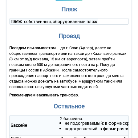
Санузел: с душем, фен
Пляж
Сервис :
Пляж
смена полотенец: ежедневно;
собственный, оборудованный пляж
смена постельного белья: 1 раз в 3 дня;
уборка номера: ежедневно.
Проезд
ПОЛУЛЮКС 4-МЕСТНЫЙ 2-КОМНАТНЫЙ
Поездом или самолетом
– до г. Сочи (Адлер), далее на
Количество комнат-2-комнатный
общественном транспорте или на такси до «Казачьего рынка»
Тип номера-Полулюкс
(8 км от ж/д вокзала, 15 км от аэропорта), затем пройти
пешком около 500 м до пограничного поста на р. Псоу до
Кол-во доп. мест 0
границы России и Абхазии. После самостоятельного
Кол-во основных мест 4
прохождения паспортного и таможенного контроля до места
отдыха можно доехать на автобусе, маршрутном такси или
Мебель:кровати односпальные /одна двуспальная кровать
воспользоваться услугами частных водителей.
Оборудование : кондиционер, телефон, холодильник
Рекомендуем заказывать трансфер.
Санузел: с душем, фен
Остальное
Сервис :
смена полотенец: ежедневно;
2 бассейна:
смена постельного белья: 1 раз в 3 дня;
не подогреваемый: в форме скрипк
Бассейн
уборка номера: ежедневно.
подогреваемый: в форме рояля у к
СТАНДАРТНЫЙ 2-МЕСТНЫЙ 1-КОМНАТНЫЙ БЕЗ БАЛКОНА