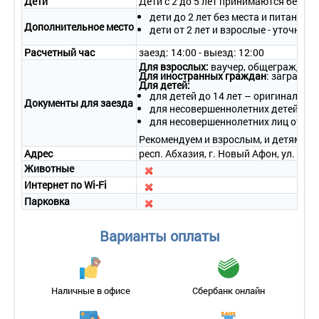
Дети
Дети с 2 до 5 лет принимаются без п
Количество комнат-1-комнатный
дети до 2 лет без места и питания –
Дополнительное место
дети от 2 лет и взрослые - уточняй
Тип номера-Стандартный
Дополнительное место-еврораскладушка
Расчетный час
заезд: 14:00 - выезд: 12:00
Для взрослых:
ваучер, общегражданск
Кол-во доп. мест 1
Для иностранных граждан
: загранпа
Для детей:
Кол-во основных мест 2
для детей до 14 лет – оригинал сви
Документы для заезда
Мебель: односпальные /одна двуспальная кровать
для несовершеннолетних детей в со
для несовершеннолетних лиц от 14 
Оборудование : кондиционер, телефон, холодильник
Рекомендуем и взрослым, и детям бра
Санузел: с душем, фен
Адрес
респ. Абхазия, г. Новый Афон, ул. Лада
Сервис :
Животные
Интернет по Wi-Fi
смена полотенец: ежедневно;
смена постельного белья: 1 раз в 3 дня;
Парковка
уборка номера: ежедневно.
СТАНДАРТНЫЙ 2-МЕСТНЫЙ 1-КОМНАТНЫЙ С БАЛКОНОМ
Варианты оплаты
Количество комнат-1-комнатный
Тип номера-Стандартный
Дополнительное место-еврораскладушка
Наличные в офисе
Сбербанк онлайн
Кол-во доп. мест 1