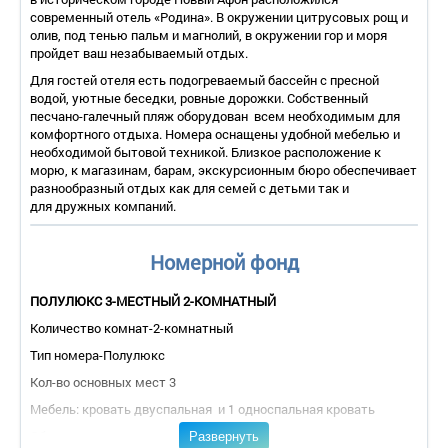
современный отель «Родина». В окружении цитрусовых рощ и
олив, под тенью пальм и магнолий, в окружении гор и моря
пройдет ваш незабываемый отдых.
Для гостей отеля есть подогреваемый бассейн с пресной
водой, уютные беседки, ровные дорожки. Собственный
песчано-галечный пляж оборудован всем необходимым для
комфортного отдыха. Номера оснащены удобной мебелью и
необходимой бытовой техникой. Близкое расположение к
морю, к магазинам, барам, экскурсионным бюро обеспечивает
разнообразный отдых как для семей с детьми так и
для дружных компаний.
Номерной фонд
ПОЛУЛЮКС 3-МЕСТНЫЙ 2-КОМНАТНЫЙ
Количество комнат-2-комнатный
Тип номера-Полулюкс
Кол-во основных мест 3
Мебель: кровать двуспальная и 1 односпальная кровать
Развернуть
Оборудование : кондиционер, телефон, холодильник