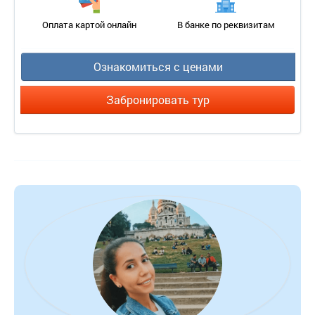
Кол-во основных мест 2
Оплата картой онлайн
В банке по реквизитам
Мебель: односпальные /одна двуспальная кровать
Оборудование : кондиционер, телефон, холодильник
Санузел: с душем, фен
Ознакомиться с ценами
Сервис :
Забронировать тур
смена полотенец: ежедневно;
смена постельного белья: 1 раз в 3 дня;
уборка номера: ежедневно.