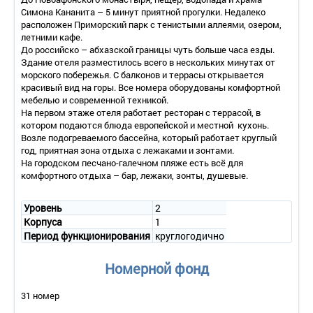
Симона Кананита – 5 минут приятной прогулки. Недалеко
расположен Приморский парк с тенистыми аллеями, озером,
летними кафе.
До российско – абхазской границы чуть больше часа езды.
Здание отеля разместилось всего в нескольких минутах от
морского побережья. С балконов и террасы открывается
красивый вид на горы. Все номера оборудованы комфортной
мебелью и современной техникой.
На первом этаже отеля работает ресторан с террасой, в
котором подаются блюда европейской и местной кухонь.
Возле подогреваемого бассейна, который работает круглый
год, приятная зона отдыха с лежаками и зонтами.
На городском песчано-галечном пляже есть всё для
комфортного отдыха – бар, лежаки, зонты, душевые.
Уровень
2
Корпуса
1
Период функционирования
круглогодично
Номерной фонд
31 номер