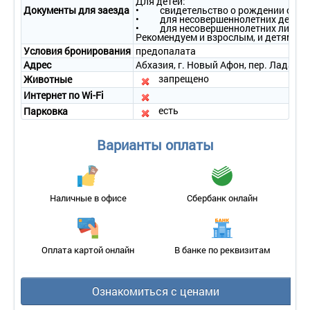
Для детей:
Документы для заезда
• свидетельство о рождении со шта
• для несовершеннолетних детей в с
• для несовершеннолетних лиц от 14
Рекомендуем и взрослым, и детям бра
Условия бронирования
предопалата
Адрес
Абхазия, г. Новый Афон, пер. Ладария,
запрещено
Животные
Интернет по Wi-Fi
есть
Парковка
Варианты оплаты
Наличные в офисе
Сбербанк онлайн
Оплата картой онлайн
В банке по реквизитам
Ознакомиться с ценами