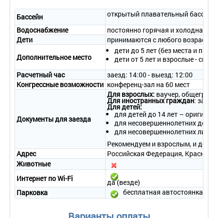
2-местный 1-комнатный номер «Студия»
открытый плавательный бассейн с
Количество основных мест – 2.
Бассейн
Дополнительное место – 1 (диван).
Водоснабжение
постоянно горячая и холодная во
Площадь – 31 кв.м.
Дети
принимаются с любого возраста
Балкон – да .
дети до 5 лет (без места и пита
Мебель – одна 2-спальная кровать, письменный стол, стул,
Дополнительное место
дети от 5 лет и взрослые - см. п
комплект мягкой мебели, журнальный столик, шкаф.
Оборудование – кондиционер, телефон, LCD телевизор (42
Расчетный час
заезд: 14:00 - выезд: 12:00
дюйма), мини-бар, сейф.
Конгрессные возможности
конференц-зал на 60 мест
Покрытие пола – ковровое покрытие.
Для взрослых:
ваучер, общегражд
Санузел – ванна, фен, комплект полотенец, набор
Для иностранных граждан
: загра
косметических принадлежностей, халат, тапочки.
Для детей:
Wi - Fi .
для детей до 14 лет – оригинал
Документы для заезда
Сервис:
для несовершеннолетних детей 
для несовершеннолетних лиц от
- уборка номера – ежедневно;
- смена белья – 1 раз в 3 дня;
Рекомендуем и взрослым, и детям
- смена полотенец – 1 раз в 3 дня.
Адрес
Российская Федерация, Краснодарс
Животные
2-местный 2-комнатный номер «Люкс Премиум»
Интернет по Wi-Fi
Количество основных мест – 2.
да (везде)
Дополнительное место – 1 (диван).
бесплатная автостоянка
Парковка
Площадь – 36 кв.м.
Балкон – да .
Мебель – одна 2-спальная кровать, письменный стол, стул,
Варианты оплаты