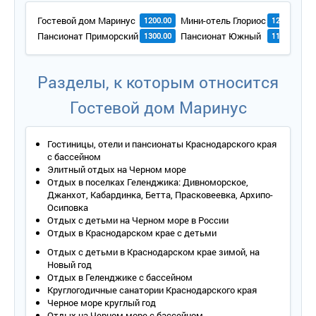
Гостевой дом Маринус
Мини-отель Глориос
Г
1200.00
1200.00
Пансионат Приморский
Пансионат Южный
1300.00
1100.00
Разделы, к которым относится
Гостевой дом Маринус
Гостиницы, отели и пансионаты Краснодарского края
с бассейном
Элитный отдых на Черном море
Отдых в поселках Геленджика: Дивноморское,
Джанхот, Кабардинка, Бетта, Прасковеевка, Архипо-
Осиповка
Отдых с детьми на Черном море в России
Отдых в Краснодарском крае с детьми
Отдых с детьми в Краснодарском крае зимой, на
Новый год
Отдых в Геленджике с бассейном
Круглогодичные санатории Краснодарского края
Черное море круглый год
Отдых на Черном море с бассейном