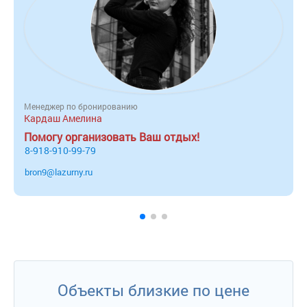
Wi - Fi .
Сервис:
- уборка номера – ежедневно;
- смена белья – 1 раз в 3 дня;
- смена полотенец – 1 раз в 3 дня.
Менеджер по бронированию
Кардаш Амелина
Помогу организовать Ваш отдых!
8-918-910-99-79
bron9@lazurny.ru
Объекты близкие по цене