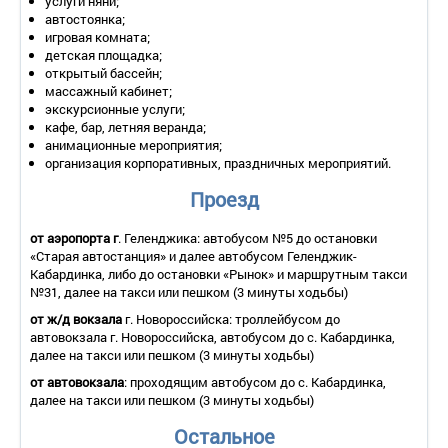
услуги няни;
Wi - Fi .
автостоянка;
Сервис:
игровая комната;
детская площадка;
- уборка номера – ежедневно;
открытый бассейн;
- смена белья – 1 раз в 3 дня;
массажный кабинет;
- смена полотенец – 1 раз в 3 дня.
экскурсионные услуги;
2-местный 2-комнатный номер «Люкс»
кафе, бар, летняя веранда;
анимационные мероприятия;
Количество основных мест – 2.
организация корпоративных, праздничных мероприятий.
Дополнительное место – 1 (диван).
Площадь – 31 кв.м.
Проезд
Балкон – да .
Мебель – одна 2-спальная кровать, письменный стол, стул,
от аэропорта г
комплект мягкой мебели, журнальный столик, шкаф.
. Геленджика: автобусом №5 до остановки
«Старая автостанция» и далее автобусом Геленджик-
Оборудование – кондиционер, телефон, LCD телевизор (32
Кабардинка, либо до остановки «Рынок» и маршрутным такси
дюйма), мини-бар, сейф.
№31, далее на такси или пешком (3 минуты ходьбы)
Покрытие пола – ковровое покрытие.
Санузел – ванна, фен, комплект полотенец, набор
от ж/д вокзала
г. Новороссийска: троллейбусом до
косметических принадлежностей, халат, тапочки.
автовокзала г. Новороссийска, автобусом до с. Кабардинка,
Wi - Fi .
далее на такси или пешком (3 минуты ходьбы)
Сервис:
от автовокзала
: проходящим автобусом до с. Кабардинка,
- уборка номера – ежедневно;
далее на такси или пешком (3 минуты ходьбы)
- смена белья – 1 раз в 3 дня;
- смена полотенец – 1 раз в 3 дня.
Остальное