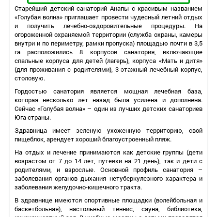
Старейший детский санаторий Анапы с красивым названием
«Голубая волна» приглашает провести чудесный летний отдых
и получить лечебно-оздоровительные процедуры. На
огороженной охраняемой территории (служба охраны, камеры
внутри и по периметру, рамки пропуска) площадью почти в 3,5
га расположились 8 корпусов санатория, включающие
спальные корпуса для детей (лагерь), корпуса «Мать и дитя»
(для проживания с родителями), 3-этажный лечебный корпус,
столовую.
Гордостью санатория является мощная лечебная база,
которая несколько лет назад была усилена и дополнена.
Сейчас «Голубая волна» – один из лучших детских санаториев
Юга страны.
Здравница имеет зеленую ухоженную территорию, свой
пищеблок, арендует хороший благоустроенный пляж.
На отдых и лечение принимаются как детские группы (дети
возрастом от 7 до 14 лет, путевки на 21 день), так и дети с
родителями, и взрослые. Основной профиль санатория –
заболевания органов дыхания нетуберкулезного характера и
заболевания желудочно-кишечного тракта.
В здравнице имеются спортивные площадки (волейбольная и
баскетбольная), настольный теннис, сауна, библиотека,