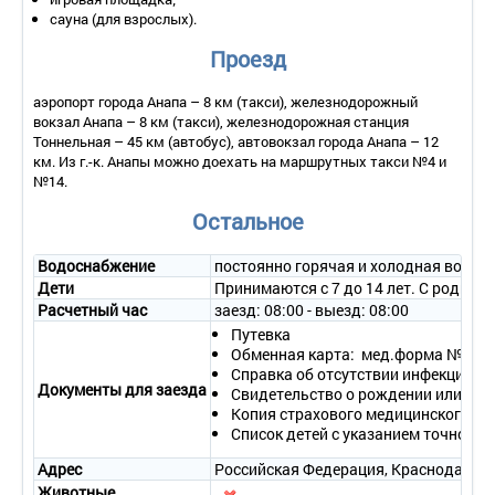
Оборудование – телевизор, холодильник, телефон,
сауна (для взрослых).
вентилятор.
Санузел – умывальник, зеркало, унитаз, биде, душ, фен,
Проезд
полотенца.
- уборка номера – по требованию;
аэропорт города Анапа – 8 км (такси), железнодорожный
- смена белья – 1 раз в 4-5 дней.
вокзал Анапа – 8 км (такси), железнодорожная станция
Тоннельная – 45 км (автобус), автовокзал города Анапа – 12
2-местный 2-комнатный в корп. 1, 3
км. Из г.-к. Анапы можно доехать на маршрутных такси №4 и
Количество номеров – 1.
№14.
Количество основных мест – 2.
Дополнительное место – 1 (кресло-кровать).
Остальное
Площадь – 45 кв.м.
Балкон – да, есть лоджия.
Водоснабжение
постоянно горячая и холодная вода
Мебель – одна двуспальная кровать, прикроватные
Дети
Принимаются с 7 до 14 лет. С родителя
тумбочки, зеркало, туалетный столик, пуфик в спальне;
Расчетный час
заезд: 08:00 - выезд: 08:00
мягкие диван, шкаф с посудой, обеденный стол и стулья,
Путевка
журнальный столик.
Обменная карта: мед.форма № 079
Оборудование – телевизор, холодильник, телефон,
Справка об отсутствии инфекционны
кондиционер.
Документы для заезда
Свидетельство о рождении или паспо
Санузел – умывальник, зеркало, унитаз, биде, душ, фен,
Копия страхового медицинского по
полотенца.
Список детей с указанием точной д
- уборка номера – по требованию;
- смена белья – 1 раз в 4-5 дней.
Адрес
Российская Федерация, Краснодарский
Животные
2-местный 1-комнатный в корп. 1, 4