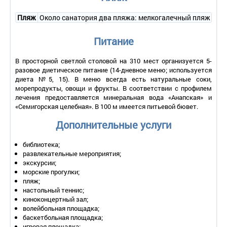
2-местный 1-комнатный в корп. 3 без лоджии
Количество номеров – 20.
Пляж
Около санатория два пляжа: мелкогалечный пляж «Высо
Количество основных мест – 2.
Дополнительное место – нет.
Питание
Площадь – 18 кв.м.
Балкон – нет.
В просторной светлой столовой на 310 мест организуется 5-
Мебель – две односпальные кровати, прикроватные
разовое диетическое питание (14-дневное меню; используется
тумбочки, журнальный столик, зеркало, стул.
диета №5, 15). В меню всегда есть натуральные соки,
Оборудование – телевизор, холодильник, телефон,
морепродукты, овощи и фрукты. В соответствии с профилем
кондиционер.
лечения предоставляется минеральная вода «Анапская» и
Санузел – умывальник, зеркало, унитаз, душ, фен,
«Семигорская целебная». В 100 м имеется питьевой бювет.
полотенца.
- уборка номера – по требованию;
Дополнительные услуги
- смена белья – 1 раз в 4-5 дней.
2-местный 1-комнатный в корп. 3 с лоджией
библиотека;
развлекательные мероприятия;
Количество номеров – 8.
экскурсии;
Количество основных мест – 2.
морские прогулки;
Дополнительное место – 1 (кресло-кровать).
пляж;
Площадь – 25 кв.м.
настольный теннис;
Балкон – да, есть лоджия.
киноконцертный зал;
Мебель – две односпальные кровати, прикроватные
волейбольная площадка;
тумбочки, журнальный столик, зеркало, туалетный столик,
баскетбольная площадка;
стул, кресло-кровать, шкаф.
игровая площадка;