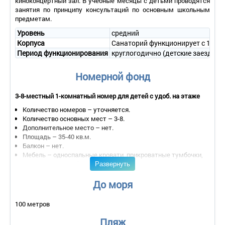
киноконцертный зал. В учебные месяцы с детьми проводятся
занятия по принципу консультаций по основным школьным
предметам.
Уровень
средний
Корпуса
Санаторий функционирует с 1948 г
Период функционирования
круглогодично (детские заезды с 
Номерной фонд
3-8-местный 1-комнатный номер для детей с удоб. на этаже
Количество номеров – уточняется.
Количество основных мест – 3-8.
Дополнительное место – нет.
Площадь – 35-40 кв.м.
Балкон – нет.
Мебель – односпальные кровати, прикроватные тумбочки,
Развернуть
стол, стулья, шкаф.
Оборудование – нет. На этажах имеются телевизоры.
Санузел – находится на этаже (умывальники, зеркала,
До моря
унитазы, душевые).
100 метров
- уборка номера – по требованию;
- смена белья – 1 раз в 7 дней;
Пляж