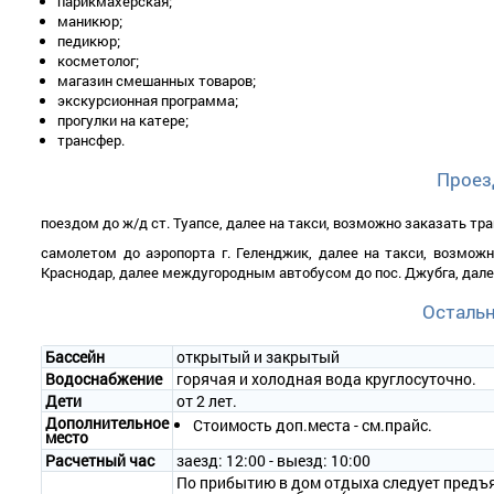
парикмахерская;
маникюр;
педикюр;
косметолог;
магазин смешанных товаров;
экскурсионная программа;
прогулки на катере;
трансфер.
Проез
поездом до ж/д ст. Туапсе, далее на такси, возможно заказать тр
самолетом до аэропорта г. Геленджик, далее на такси, возможн
Краснодар, далее междугородным автобусом до пос. Джубга, дале
Осталь
Бассейн
открытый и закрытый
Водоснабжение
горячая и холодная вода круглосуточно.
Дети
от 2 лет.
Дополнительное
Стоимость доп.места - см.прайс.
место
Расчетный час
заезд: 12:00 - выезд: 10:00
По прибытию в дом отдыха следует предъяв