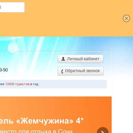
Шрифт
Личный кабинет
9-90
Обратный звонок
олее
10000 туристов
в год.