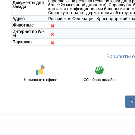
взрослого, на ребенка (если путевка дана 
Документы для
более 2х месячной давности). Справку (не 
заезда
контакта с инфекционными больными по ме
Справку от врача - дерматолога об отсутс
Адрес
Российская Федерация, Краснодарский край
Животные
Интернет по Wi-
Fi
Парковка
Варианты 
Наличные в офисе
Сбербанк онлайн
Оз