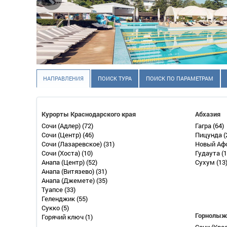
НАПРАВЛЕНИЯ
ПОИСК ТУРА
ПОИСК ПО ПАРАМЕТРАМ
Курорты Краснодарского края
Абхазия
Сочи (Адлер)
(72)
Гагра
(64)
Сочи (Центр)
(46)
Пицунда
(
Сочи (Лазаревское)
(31)
Новый Аф
Сочи (Хоста)
(10)
Гудаута
(1
Анапа (Центр)
(52)
Сухум
(13
Анапа (Витязево)
(31)
Анапа (Джемете)
(35)
Туапсе
(33)
Геленджик
(55)
Сукко
(5)
Горнолыж
Горячий ключ
(1)