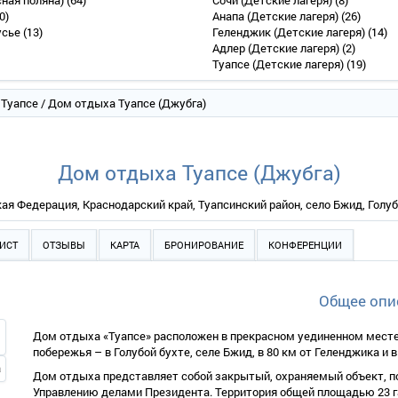
сная поляна)
(64)
Сочи (Детские лагеря)
(8)
0)
Анапа (Детские лагеря)
(26)
усье
(13)
Геленджик (Детские лагеря)
(14)
Адлер (Детские лагеря)
(2)
Туапсе (Детские лагеря)
(19)
/
Туапсе
/ Дом отдыха Туапсе (Джубга)
Дом отдыха Туапсе (Джубга)
ая Федерация, Краснодарский край, Туапсинский район, село Бжид, Голуб
ИСТ
ОТЗЫВЫ
КАРТА
БРОНИРОВАНИЕ
КОНФЕРЕНЦИИ
Общее опи
Дом отдыха «Туапсе» расположен в прекрасном уединенном мест
побережья – в Голубой бухте, селе Бжид, в 80 км от Геленджика и в
Дом отдыха представляет собой закрытый, охраняемый объект, 
Управлению делами Президента. Территория общей площадью 23 га