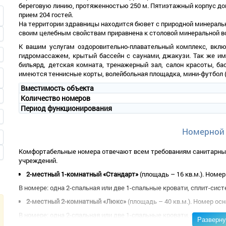
береговую линию, протяженностью 250 м. Пятиэтажный корпус до
прием 204 гостей.
На территории здравницы находится бювет с природной минеральн
своим целебным свойствам приравнена к столовой минеральной в
К вашим услугам оздоровительно-плавательный комплекс, вкл
гидромассажем, крытый бассейн с саунами, джакузи. Так же име
бильярд, детская комната, тренажерный зал, салон красоты, ба
имеются теннисные корты, волейбольная площадка, мини-футбол (
Вместимость объекта
Количество номеров
Период функционирования
Номерной
Комфортабельные номера отвечают всем требованиям санитарных
учреждений.
2-местный 1-комнатный «Стандарт»
(площадь – 16 кв.м.). Номе
В номере: одна 2-спальная или две 1-спальные кровати, сплит-сист
2-местный 2-комнатный «Люкс»
(площадь – 40 кв.м.). Номер ос
В номере: одна 2-спальная или две 1-спальные кровати, сплит-сист
Разверну