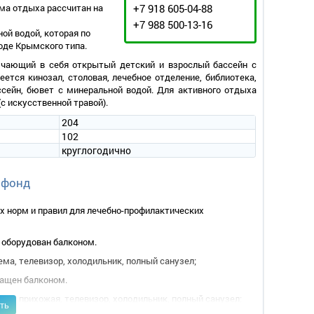
ма отдыха рассчитан на
+7 918 605-04-88
+7 988 500-13-16
ой водой, которая по
оде Крымского типа.
ючающий в себя открытый детский и взрослый бассейн с
ется кинозал, столовая, лечебное отделение, библиотека,
ссейн, бювет с минеральной водой. Для активного отдыха
с искусственной травой).
204
102
круглогодично
 фонд
 норм и правил для лечебно-профилактических
р оборудован балконом.
ема, телевизор, холодильник, полный санузел;
нащен балконом.
ема, прихожая, телевизор, холодильник, полный санузел;
ть