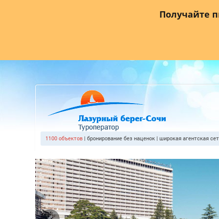
Главная
О компании
Прайс лист
Агентствам
Где
Получайте 
1100 объектов
| бронирование без наценок | широкая агентская се