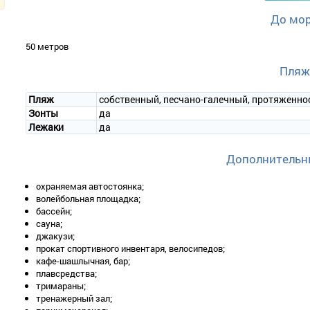
2-местный 1-комнатный «Студио».
В номере есть выход на терра
До мо
В номере: одна 2-спальная или две 1-спальные кровати, сплит-сист
50 метров
Пляж
Пляж
собственный, песчано-галечный, протяженно
Зонты
да
Лежаки
да
Дополнительн
охраняемая автостоянка;
волейбольная площадка;
бассейн;
сауна;
джакузи;
прокат спортивного инвентаря, велосипедов;
кафе-шашлычная, бар;
плавсредства;
тримараны;
тренажерный зал;