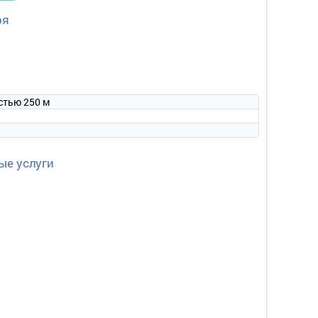
су.
ря
ема, телевизор, холодильник, прихожая, полный санузел.
стью 250 м
ые услуги