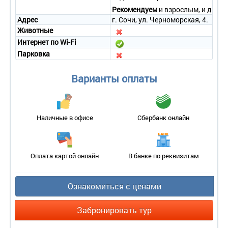
Количество основных мест – 2.
Рекомендуем
и взрослым, и детям
Дополнительное место – 2.
Адрес
г. Сочи, ул. Черноморская, 4.
Площадь – 36 кв.м.
Животные
Балкон – есть 2 балкона.
Мебель – 2-спальная кровать, прикроватные тумбы,
Интернет по Wi-Fi
встроенный шкаф, стол, стул.
Парковка
Оборудование – сплит-система, плазменная панель,
холодильник, телефон, сейф.
Варианты оплаты
Санузел – душ, раковина, фен, унитаз, косметическое
зеркало, косметический набор, халат, тапочки.
Wi-Fi.
Сервис:
Наличные в офисе
Сбербанк онлайн
- уборка номера – ежедневно;
- смена белья – 1 раз в 3 дня;
- смена полотенец – 1 раз в 3 дня.
Оплата картой онлайн
В банке по реквизитам
Ознакомиться с ценами
Забронировать тур