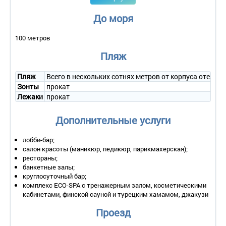
холодильник, телефон, сейф.
Санузел – душевая кабина, раковина, фен, унитаз,
До моря
косметическое зеркало, косметический набор.
Wi-Fi.
100 метров
Сервис:
Пляж
- уборка номера – ежедневно;
- смена белья – 1 раз в 3 дня;
Пляж
Всего в нескольких сотнях метров от корпуса отеля 
- смена полотенец – 1 раз в 3 дня.
Зонты
прокат
Лежаки
прокат
2-местный 1-комнатный номер «Business Standart»
Количество основных мест – 2.
Дополнительные услуги
Дополнительное место – 1.
Площадь – 17 кв.м.
Балкон – есть.
лобби-бар;
Мебель – кровать, прикроватные тумбы, шкаф, стол, стул.
салон красоты (маникюр, педикюр, парикмахерская);
Оборудование – кондиционер, плазменная панель,
рестораны;
холодильник, телефон, аромалампа, подставка под ноутбук,
банкетные залы;
универсальное зарядное устройство, отпариватель для
круглосуточный бар;
одежды, чайный набор, капсульная кофемашина, сейф.
комплекс ECO-SPA с тренажерным залом, косметическими
Санузел – душ, раковина, фен, унитаз, косметическое
кабинетами, финской сауной и турецким хамамом, джакузи
зеркало, косметический набор, халат, тапочки.
Проезд
Wi-Fi.
Сервис: