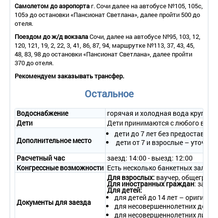
Самолетом до аэропорта
г. Сочи далее на автобусе №105, 105с,
- уборка номера – ежедневно;
105э до остановки «Пансионат Светлана», далее пройти 500 до
- смена белья – 1 раз в 3 дня;
отеля.
- смена полотенец – 1 раз в 3 дня.
Поездом до ж/д вокзала
Сочи, далее на автобусе №95, 103, 12,
120, 121, 19, 2, 22, 3, 41, 86, 87, 94, маршрутке №113, 37, 43, 45,
2-местный 1-комнатный номер «Junior Suite»
48, 83, 98 до остановки «Пансионат Светлана», далее пройти
Количество основных мест – 2.
370 до отеля.
Дополнительное место – 2.
Рекомендуем заказывать трансфер.
Площадь – 32 кв.м.
Балкон – есть 2 балкона.
Остальное
Мебель – стол, кресло, стул, шкаф, кровать, тумбочки,
раскладной диван, журнальный столик.
Оборудование – кондиционер, плазменная панель,
Водоснабжение
горячая и холодная вода круглос
холодильник, телефон, сейф.
Дети
Дети принимаются с любого возр
Санузел – душ, раковина, фен, унитаз, косметическое
дети до 7 лет без предоставле
зеркало, косметический набор, халат, тапочки.
Дополнительное место
дети от 7 и взрослые – уточня
Wi-Fi.
Сервис:
Расчетный час
заезд: 14:00 - выезд: 12:00
Конгрессные возможности
Есть несколько банкетных залов 
- уборка номера – ежедневно;
Для взрослых:
ваучер, общегражд
- смена белья – 1 раз в 3 дня;
Для иностранных граждан
: загра
Для детей:
- смена полотенец – 1 раз в 3 дня.
для детей до 14 лет – оригинал
Документы для заезда
для несовершеннолетних детей 
2-местный 2-комнатный номер «Suite Room»
для несовершеннолетних лиц от