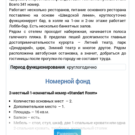
Всего 341 номер.
Работает несколько ресторанов, питание основного ресторана
поставлено на основе «Шведской линии», круглосуточно
функционирует бар, в холле на 1-ом и 2-ом этаже работает
Лобби-бар. Есть несколько банкетных залов.
Рядом с отелем проходит набережная, начинается полоса
галечного пляжа. В пределах пешей досягаемости главные
достопримечательности курорта – Летний театр, парк
«Дендрарий», цирк, Зимний театр и многое другое. Рядом
расположена автобусная остановка, а значит, добраться до
гостиницы после прогулки по городу не составит труда.
Период функционирования
круглогодично
Номерной фонд
2-местный 1-комнатный номер «Standart Room»
Количество основных мест – 2.
Дополнительное место – 1.
Площадь – 16 кв.м.
Балкон – есть.
Мебель – стол, стул, шкаф, две 1-спальные кровати или одна
2-спальная кровать, тумбочки, журнальный столик
Развернуть
Оборудование – кондиционер, плазменная панель,