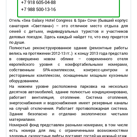
+7 918 605-04-88
+7 988 500-13-16
Отель «Sea Galaxy Hotel Congress & Spa» Сочи (бывший корпус
санатория «Светлана») – это отличное место отдыха для
семей с детьми, индивидуальных туристов и участников
деловых поездок. Здесь каждый найдет то, что ему придется
по душе.
Полностью реконструированное здание (ремонтные работы
велись на протяжении 2012-13 гг..) к концу 2013 года предстало
в совершенно новом облике – современного отеля
европейского уровня с комфортабельными номерами,
собственным SPA-комплексом, конгресс-центром и
ресторанным комплексом, оснащенным мощным кухонным
оборудованием.
На нижнем уровне расположена парковка на несколько
десятков автомобилей, здание полностью кондиционировано,
работает вентиляция, отопление. Система отопления,
энергоснабжения и водоснабжения имеет резервные каналы
на случай отключения. Работает противопожарная система.
Здание безопасно и отделано экологически чистыми
материалами.
Номерной фонд представлен разными номерами, в том числе
есть номера для лиц с ограниченными возможностями
здоровья, скоростные лифты доставят гостей на нужный этаж.