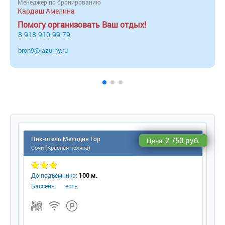
Менеджер по бронированию
Кардаш Амелина
Помогу организовать Ваш отдых!
8-918-910-99-79
bron9@lazurny.ru
Пик-отель Мелодия Гор
2 750 руб.
Цена:
Сочи (Красная поляна)
До подъемника:
100 м.
Бассейн:
есть