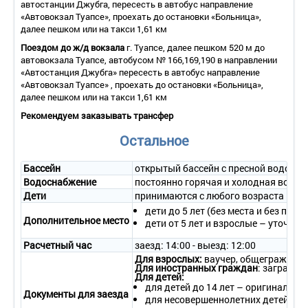
автостанции Джубга, пересесть в автобус направление
«Автовокзал Туапсе», проехать до остановки «Больница»,
далее пешком или на такси 1,61 км
Поездом до ж/д вокзала
г. Туапсе, далее пешком 520 м до
автовокзала Туапсе, автобусом № 166,169,190 в направлении
«Автостанция Джубга» пересесть в автобус направление
«Автовокзал Туапсе» , проехать до остановки «Больница»,
далее пешком или на такси 1,61 км
Рекомендуем заказывать трансфер
Остальное
Бассейн
открытый бассейн с пресной водой со
Водоснабжение
постоянно горячая и холодная вода
Дети
принимаются с любого возраста
дети до 5 лет (без места и без пита
Дополнительное место
дети от 5 лет и взрослые – уточня
Расчетный час
заезд: 14:00 - выезд: 12:00
Для взрослых:
ваучер, общегражданс
Для иностранных граждан
: загранпа
Для детей:
для детей до 14 лет – оригинал св
Документы для заезда
для несовершеннолетних детей в со