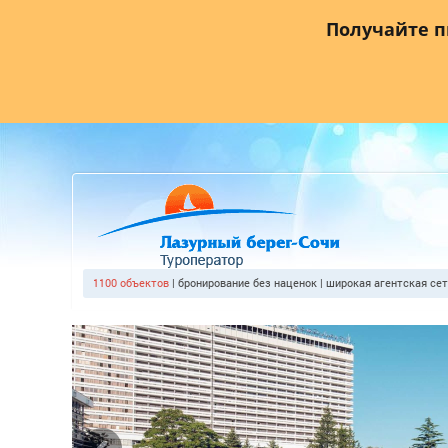
Главная
О компании
Прайс лист
Агентствам
Где
Получайте 
1100 объектов
| бронирование без наценок | широкая агентская се