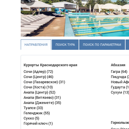
НАПРАВЛЕНИЯ
ПОИСК ТУРА
ПОИСК ПО ПАРАМЕТРАМ
Курорты Краснодарского края
Абхазия
Сочи (Адлер)
(72)
Гагра
(64)
Сочи (Центр)
(46)
Пицунда
(
Сочи (Лазаревское)
(31)
Новый Аф
Сочи (Хоста)
(10)
Гудаута
(1
Анапа (Центр)
(52)
Сухум
(13
Анапа (Витязево)
(31)
Анапа (Джемете)
(35)
Туапсе
(33)
Геленджик
(55)
Сукко
(5)
Горнолыж
Горячий ключ
(1)