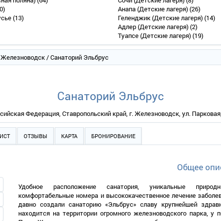
сная поляна)
(64)
Сочи (Детские лагеря)
(8)
0)
Анапа (Детские лагеря)
(26)
усье
(13)
Геленджик (Детские лагеря)
(14)
Адлер (Детские лагеря)
(2)
Туапсе (Детские лагеря)
(19)
/
Железноводск
/ Санаторий Эльбрус
Санаторий Эльбрус
сийская Федерация, Ставропольский край, г. Железноводск, ул. Парковая,
ИСТ
ОТЗЫВЫ
КАРТА
БРОНИРОВАНИЕ
Общее опи
Удобное расположение санатория, уникальные природ
комфортабельные номера и высококачественное лечение заболев
давно создали санаторию «Эльбрус» славу крупнейшей здравн
находится на территории огромного железноводского парка, у 