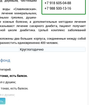
од деревьев, чистейшим
+7 918 605-04-88
+7 988 500-13-16
 воды «Славяновская».
: лечение минеральными,
бными грязями, душем-
 кожные болезни, а дополнительные методики лечения
казывают лечение сахарного диабета, пациент получает
ьной школе диабетика. Целый комплекс заболеваний
сположены два больших корпуса, соединенные между собой
разместить единовременно 400 человек.
Круглогодично
 фонд
тегорий.
онах, есть балкон.
ел с душем;
тонах, есть балкон.
ел с душем;
ть
тонах, есть балкон.