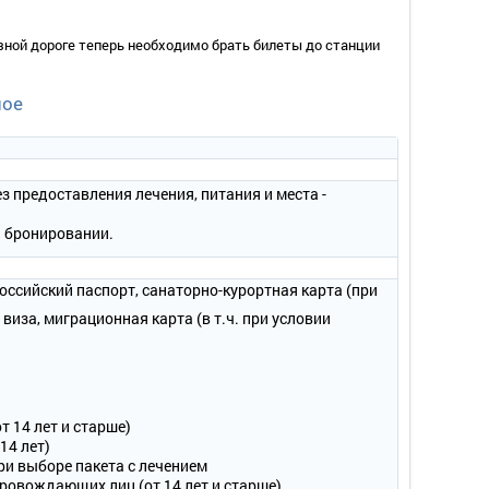
зной дороге теперь необходимо брать билеты до станции
ное
з предоставления лечения, питания и места -
и бронировании.
оссийский паспорт, санаторно-курортная карта (при
виза, миграционная карта (в т.ч. при условии
 14 лет и старше)
14 лет)
ри выборе пакета с лечением
провождающих лиц (от 14 лет и старше)