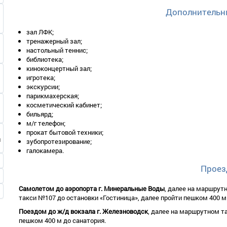
В номере: одна 1-спальная кровать, телевизор, холодильник, сануз
Дополнительн
2-местный 1-комнатный номер 1 категории оформлен в светлых т
зал ЛФК;
В номере: две 1-спальные кровати, телевизор, холодильник, сануз
тренажерный зал;
2-местный 2-комнатный «Полулюкс» оформлен в пастельной гам
настольный теннис;
библиотека;
Номер состоит из гостиной и спальни.
киноконцертный зал;
В номере: одна 2-спальная или две 1-спальные кровати в спальне, 
игротека;
санузел с душем;
экскурсии;
парикмахерская;
1-местный 2-комнатный «Люкс» оформлен в пастельной гамме. Е
косметический кабинет;
Номер состоит из гостиной и спальни.
бильярд;
м/г телефон;
В номере: одна 1-спальная кровать в спальне, мягкая мебель в гос
прокат бытовой техники;
2-местный 2-комнатный «Люкс» оформлен в пастельной гамме. Е
зубопротезирование;
галокамера.
Номер состоит из гостиной и спальни.
В номере: одна 2-спальная кровать в спальне, мягкая мебель в гос
Проез
Самолетом до аэропорта г. Минеральные Воды
, далее на маршрут
такси №107 до остановки «Гостиница», далее пройти пешком 400 м
Поездом до ж/д вокзала г. Железноводск
, далее на маршрутном т
пешком 400 м до санатория.