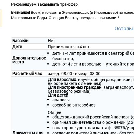
Рекомендуем заказывать трансфер.
Внимание!
Всем, кто едет в Железноводск (и Иноземцево) по желе
Минеральные Воды. Станция Бештау поезда не принимает!
Осталь
Бассейн
Нет
Дети
Принимаются с 4 лет
дети 1-4 лет принимаются в санаторий бе
Дополнительное
бесплатно;
место
дети от 4 лет и взрослые – уточняйте пр
Расчетный час
заезд: 08:00 - выезд: 08:00
Для взрослых
: ваучер, общегражданский р
выборе пакета с лечением)
Для иностранных граждан:
загранпаспорт, 
безвизового режима)
Для детей
анализы
соскоб на энтеробиоз
Общее
общегражданский российский паспорт (от
оригинал свидетельства о рождении (до 
санаторно-курортная карта ф. №076/у: п
Документы для
согласие родителей письменное - без со