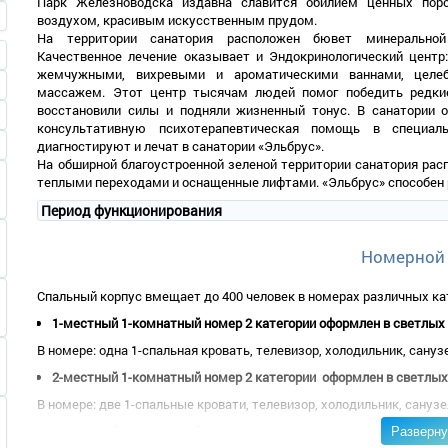
Парк Железноводска издавна славится обилием ценных пор
воздухом, красивым искусственным прудом.
На территории санатория расположен бювет минеральной
Качественное лечение оказывает и Эндокринологический центр
жемчужными, вихревыми и ароматическими ваннами, целе
массажем. Этот центр тысячам людей помог победить редкие
восстановили силы и подняли жизненный тонус. В санатории о
консультативную психотерапевтическая помощь в специал
диагностируют и лечат в санатории «Эльбрус».
На обширной благоустроенной зеленой территории санатория ра
теплыми переходами и оснащенные лифтами. «Эльбрус» способен 
Период функционирования
Номерной
Спальный корпус вмещает до 400 человек в номерах различных ка
1-местный 1-комнатный номер 2 категории оформлен в светлых т
В номере: одна 1-спальная кровать, телевизор, холодильник, сануз
2-местный 1-комнатный номер 2 категории оформлен в светлых 
В номере: две 1-спальные кровати, телевизор, холодильник, сануз
Разверну
1-местный 1-комнатный номер 1 категории оформлен в светлых 