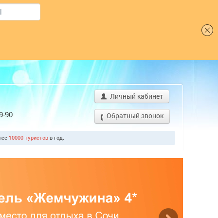
Шрифт
Личный кабинет
9-90
Обратный звонок
олее
10000 туристов
в год.