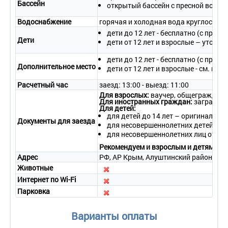
Бассейн
открытый бассейн с пресной водой 
Водоснабжение
горячая и холодная вода круглосуто
дети до 12 лет - бесплатно (с пред
Дети
дети от 12 лет и взрослые – уточня
дети до 12 лет - бесплатно (с пред
Дополнительное место
дети от 12 лет и взрослые - см. прай
Расчетный час
заезд: 13:00 - выезд: 11:00
Для взрослых:
ваучер, общегражданс
Для иностранных граждан:
загранпас
Для детей:
для детей до 14 лет – оригинал сви
Документы для заезда
для несовершеннолетних детей в со
для несовершеннолетних лиц от 14 
Рекомендуем и взрослым и детям бра
Адрес
РФ, АР Крым, Алуштинский район, горо
Животные
Интернет по Wi-Fi
Парковка
Варианты оплаты