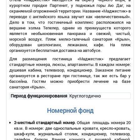
курортном городке Партенит, у подножья горы Аю Даг, на
охраняемой огороженной территории. Название «Маджестик» в
переводе с английского языка звучит как «величественный».
Дело в том, что гостиничный комплекс расположился на
вершине холма Тепелер, одним из преимуществ которого
является необыкновенная панорама и свежий, чистый,
морской воздух. Пляж мелко-галечный санатория «Крым»,
оборудован шезлонгами, лежаками, кафе. На пляж
организуется бесплатная доставка на автобусе.
Для размещения гостиница «Маджестик» предлагает
стандартные номера, люксы, апартаменты. В каждом номере:
душевая кабина, телевизор, кондиционер. Заказное питание
организуется в ресторане при гостинице, так же есть бар у
бассейна. Гостям можно приобрести лечение на базе
санатория «Крым».
Период функционирования
Круглогодично
Номерной фонд
2-местный стандартный номер
. Общая площадь номера 20
кв.м. В номере: две односпальные кровати, кресло-кровать,
шкаф-купе, журнальный столик, кондиционер, телевизор,
телефон, балкон. Ванная комната с душевой кабиной.