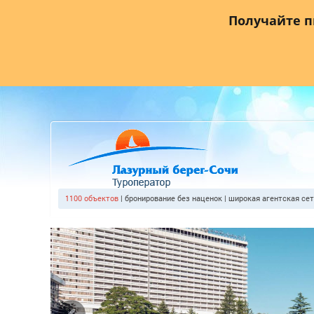
Главная
О компании
Прайс лист
Агентствам
Где
Получайте 
1100 объектов
| бронирование без наценок | широкая агентская се