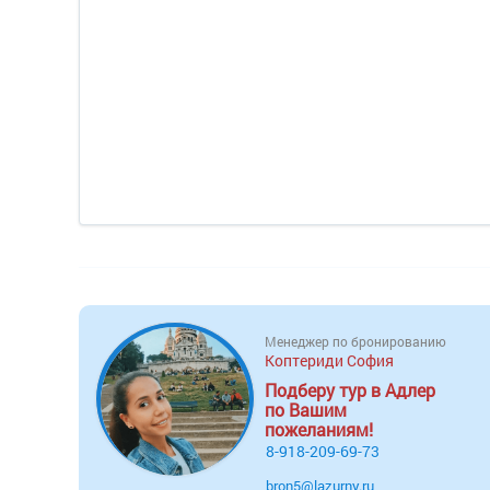
Менеджер по бронированию
Коптериди София
Подберу тур в Адлер
по Вашим
пожеланиям!
8-918-209-69-73
bron5@lazurny.ru