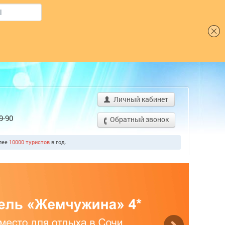
Шрифт
Личный кабинет
9-90
Обратный звонок
олее
10000 туристов
в год.