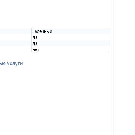
Галечный
да
да
нет
ые услуги