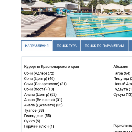
НАПРАВЛЕНИЯ
ПОИСК ТУРА
ПОИСК ПО ПАРАМЕТРАМ
Курорты Краснодарского края
Абхазия
Сочи (Адлер)
(72)
Гагра
(64)
Сочи (Центр)
(46)
Пицунда
(
Сочи (Лазаревское)
(31)
Новый Аф
Сочи (Хоста)
(10)
Гудаута
(1
Анапа (Центр)
(52)
Сухум
(13
Анапа (Витязево)
(31)
Анапа (Джемете)
(35)
Туапсе
(33)
Геленджик
(55)
Сукко
(5)
Горнолыж
Горячий ключ
(1)