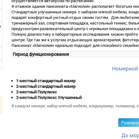
осуществляется автобусом по расписанию.
4-этажное здание пансионата «Магнолия» располагает богатым н
Стандартные улучшенные номера с набором мягкой мебели, конд
подарят комфортный уютный отдых своим гостям. Для любителе
тренажерный зал, спортивная площадка, настольный теннис, билья
предусмотрен развлекательный центр с игровыми площадками и и
Полную диагностику и лабораторные исследования можно пройти
центре. Где так же к услугам отдыхающих ароматерапия, фитотер
Пансионат «Магнолия» идеально подходит для спокойного семейно
Период функционирования
Номерной
1-местный стандартный номер
2-местный стандартный номер
2-местный Полулюкс
2-местный Полулюкс Улучшенный
В каждом номере: набор мягкой мебели, кондиционер, телевизор, х
Разверну
До мо