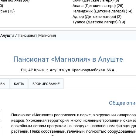
сная поляна)
(64)
Сочи (Детские лагеря)
(8)
0)
Анапа (Детские лагеря)
(26)
усье
(13)
Геленджик (Детские лагеря)
(14)
Адлер (Детские лагеря)
(2)
Туапсе (Детские лагеря)
(19)
/
Алушта
/ Пансионат Магнолия
Пансионат «Магнолия» в Алуште
РФ, АР Крым, г. Алушта, ул. Красноармейская, 66 А.
ЫВЫ
КАРТА
БРОНИРОВАНИЕ
Общее опи
Пансионат «Магнолия» расположен в парке, в окружении кипарисов,
кедров. Ухоженная территория, многочисленные тропинки и скам
спокойным легким прогулкам на воздухе, наполненном фитоцинд
растений. Пляж собственный, галечный, полностью оборудованный