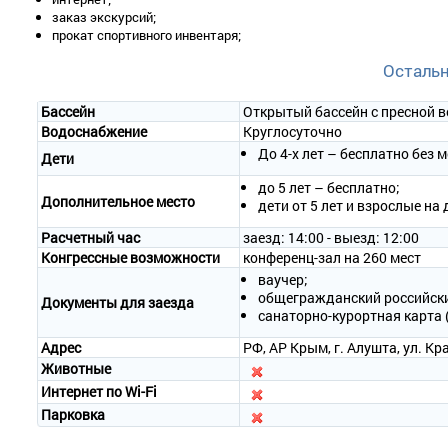
заказ экскурсий;
прокат спортивного инвентаря;
Осталь
Бассейн
Открытый бассейн с пресной в
Водоснабжение
Круглосуточно
До 4-х лет – бесплатно без м
Дети
до 5 лет – бесплатно;
Дополнительное место
дети от 5 лет и взрослые на
Расчетный час
заезд: 14:00 - выезд: 12:00
Конгрессные возможности
конференц-зал на 260 мест
ваучер;
общегражданский российски
Документы для заезда
санаторно-курортная карта 
Адрес
РФ, АР Крым, г. Алушта, ул. Кр
Животные
Интернет по Wi-Fi
Парковка